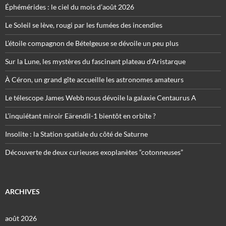
Éphémérides : le ciel du mois d’août 2026
Le Soleil se lève, rougi par les fumées des incendies
L’étoile compagnon de Bételgeuse se dévoile un peu plus
Sur la Lune, les mystères du fascinant plateau d’Aristarque
À Céron, un grand gîte accueille les astronomes amateurs
Le télescope James Webb nous dévoile la galaxie Centaurus A
L’inquiétant miroir Eärendil-1 bientôt en orbite ?
Insolite : la Station spatiale du côté de Saturne
Découverte de deux curieuses exoplanètes “cotonneuses”
ARCHIVES
août 2026