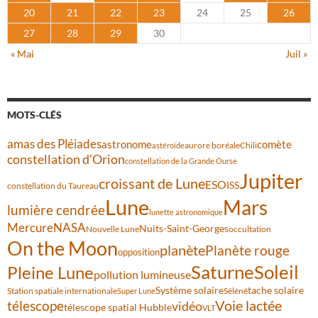
20
21
22
23
24
25
26
27
28
29
30
« Mai
Juil »
MOTS-CLÉS
amas des Pléiades
comète
astronome
aurore boréale
astéroïde
Chili
constellation d'Orion
constellation de la Grande Ourse
Jupiter
croissant de Lune
ESO
ISS
constellation du Taureau
Lune
Mars
lumière cendrée
lunette astronomique
Mercure
NASA
Nuits-Saint-Georges
Nouvelle Lune
occultation
On the Moon
planète
Planète rouge
opposition
Saturne
Soleil
Pleine Lune
pollution lumineuse
Système solaire
tache solaire
Station spatiale internationale
Séléné
Super Lune
Voie lactée
télescope
vidéo
télescope spatial Hubble
VLT