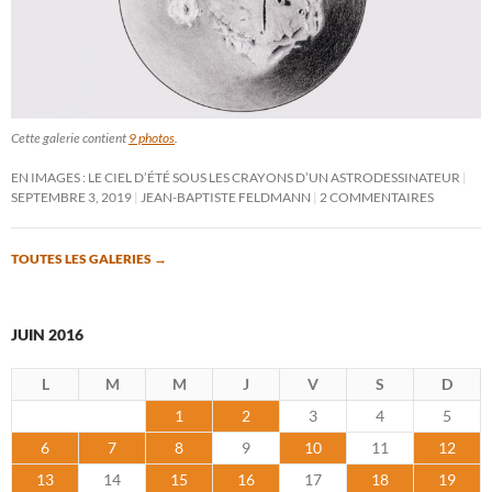
Cette galerie contient
9 photos
.
EN IMAGES : LE CIEL D’ÉTÉ SOUS LES CRAYONS D’UN ASTRODESSINATEUR
SEPTEMBRE 3, 2019
JEAN-BAPTISTE FELDMANN
2 COMMENTAIRES
TOUTES LES GALERIES
→
JUIN 2016
L
M
M
J
V
S
D
1
2
3
4
5
6
7
8
9
10
11
12
13
14
15
16
17
18
19