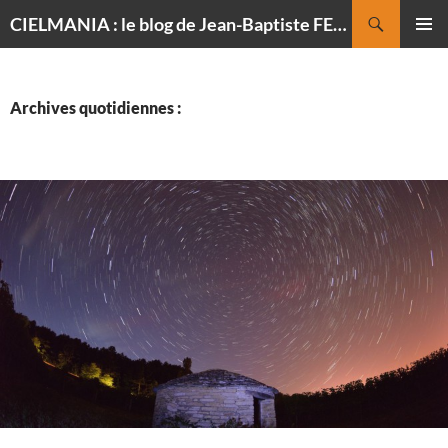
Recherche
CIELMANIA : le blog de Jean-Baptiste FELDMANN, photographe du ciel
ALLER
MENU
AU
PRINCI
CONTENU
Archives quotidiennes :