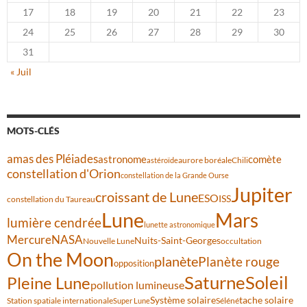
17
18
19
20
21
22
23
24
25
26
27
28
29
30
31
« Juil
MOTS-CLÉS
amas des Pléiades
comète
astronome
aurore boréale
astéroïde
Chili
constellation d'Orion
constellation de la Grande Ourse
Jupiter
croissant de Lune
ESO
ISS
constellation du Taureau
Lune
Mars
lumière cendrée
lunette astronomique
Mercure
NASA
Nuits-Saint-Georges
Nouvelle Lune
occultation
On the Moon
planète
Planète rouge
opposition
Saturne
Soleil
Pleine Lune
pollution lumineuse
Système solaire
tache solaire
Station spatiale internationale
Séléné
Super Lune