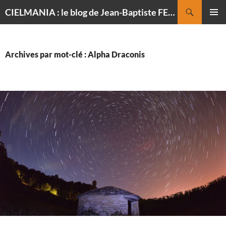
Recherche
CIELMANIA : le blog de Jean-Baptiste FELDMANN, photographe du ciel
ALLER
MENU
AU
PRINCI
CONTENU
Archives par mot-clé : Alpha Draconis