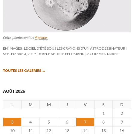
Cette galerie contient
9 photos
.
EN IMAGES : LE CIEL D’ÉTÉ SOUS LES CRAYONS D’UN ASTRODESSINATEUR
SEPTEMBRE 3, 2019
JEAN-BAPTISTE FELDMANN
2 COMMENTAIRES
TOUTES LES GALERIES
→
AOÛT 2026
L
M
M
J
V
S
D
1
2
3
4
5
6
7
8
9
10
11
12
13
14
15
16