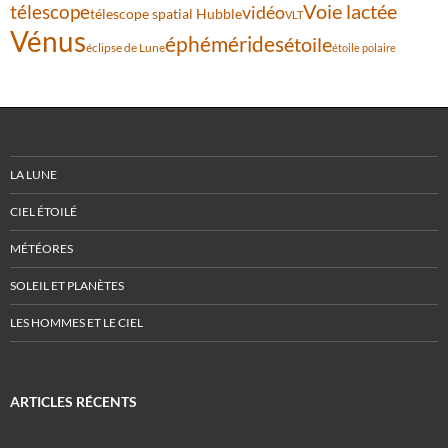
Voie lactée
télescope
vidéo
télescope spatial Hubble
VLT
Vénus
éphémérides
étoile
éclipse de Lune
étoile polaire
LA LUNE
CIEL ÉTOILÉ
MÉTÉORES
SOLEIL ET PLANÈTES
LES HOMMES ET LE CIEL
ARTICLES RÉCENTS