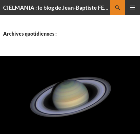
Recherche
CIELMANIA : le blog de Jean-Baptiste FELDMANN, photographe du ciel
ALLER
MENU
AU
PRINCI
CONTENU
Archives quotidiennes :