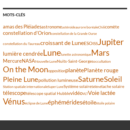
MOTS-CLÉS
amas des Pléiades
comète
astronome
aurore boréale
astéroïde
Chili
constellation d'Orion
constellation de la Grande Ourse
Jupiter
croissant de Lune
ESO
ISS
constellation du Taureau
Lune
Mars
lumière cendrée
lunette astronomique
Mercure
NASA
Nuits-Saint-Georges
Nouvelle Lune
occultation
On the Moon
planète
Planète rouge
opposition
Saturne
Soleil
Pleine Lune
pollution lumineuse
Système solaire
tache solaire
Station spatiale internationale
Séléné
Super Lune
Voie lactée
télescope
vidéo
télescope spatial Hubble
VLT
Vénus
éphémérides
étoile
éclipse de Lune
étoile polaire