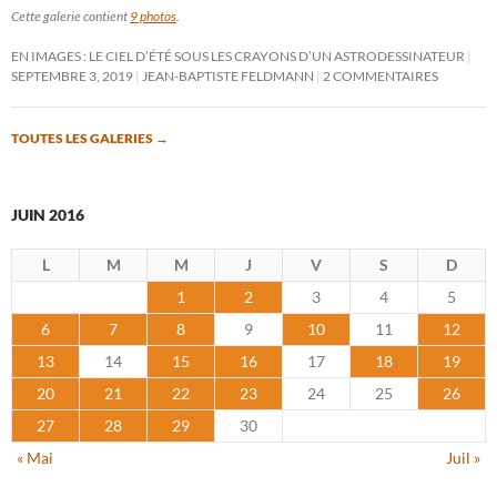
Cette galerie contient
9 photos
.
EN IMAGES : LE CIEL D’ÉTÉ SOUS LES CRAYONS D’UN ASTRODESSINATEUR
SEPTEMBRE 3, 2019
JEAN-BAPTISTE FELDMANN
2 COMMENTAIRES
TOUTES LES GALERIES
→
JUIN 2016
L
M
M
J
V
S
D
1
2
3
4
5
6
7
8
9
10
11
12
13
14
15
16
17
18
19
20
21
22
23
24
25
26
27
28
29
30
« Mai
Juil »