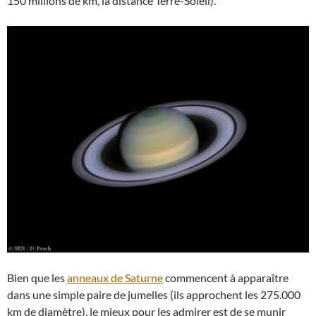
150 millions de km, la distance Terre-Soleil).
Bien que les
anneaux de Saturne
commencent à apparaître
dans une simple paire de jumelles (ils approchent les 275.000
km de diamètre), le mieux pour les admirer est de se munir