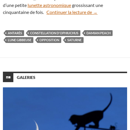
d’une petite
lunette astronomique
grossissant une
Admirez la planète 
cinquantaine de fois.
Continuer la lecture de
→
ANTARÈS
CONSTELLATION D'OPHIUCHUS
DAMIAN PEACH
LUNE GIBBEUSE
OPPOSITION
SATURNE
GALERIES