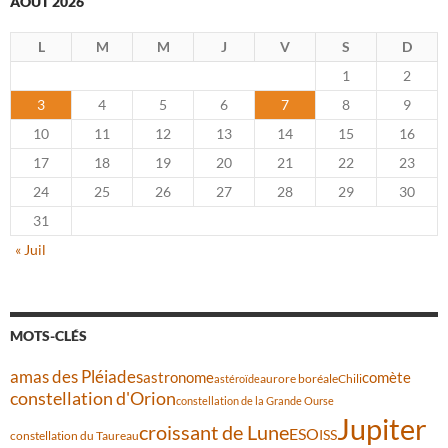
AOÛT 2026
L
M
M
J
V
S
D
1
2
3
4
5
6
7
8
9
10
11
12
13
14
15
16
17
18
19
20
21
22
23
24
25
26
27
28
29
30
31
« Juil
MOTS-CLÉS
amas des Pléiades
comète
astronome
aurore boréale
astéroïde
Chili
constellation d'Orion
constellation de la Grande Ourse
Jupiter
croissant de Lune
ESO
ISS
constellation du Taureau