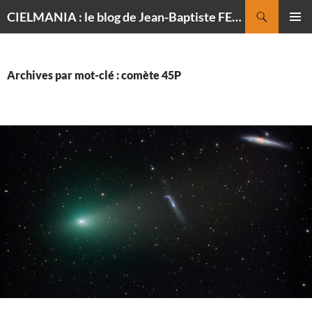
Recherche
CIELMANIA : le blog de Jean-Baptiste FELDMANN, photographe du ciel
ALLER
MENU
AU
PRINCI
CONTENU
Archives par mot-clé : comète 45P