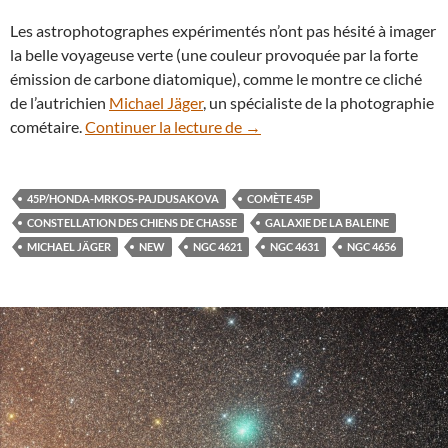
Les astrophotographes expérimentés n’ont pas hésité à imager
la belle voyageuse verte (une couleur provoquée par la forte
émission de carbone diatomique), comme le montre ce cliché
de l’autrichien
Michael Jäger
, un spécialiste de la photographie
Deux curieuses galaxies dans l
cométaire.
Continuer la lecture de
→
45P/HONDA-MRKOS-PAJDUSAKOVA
COMÈTE 45P
CONSTELLATION DES CHIENS DE CHASSE
GALAXIE DE LA BALEINE
MICHAEL JÄGER
NEW
NGC 4621
NGC 4631
NGC 4656