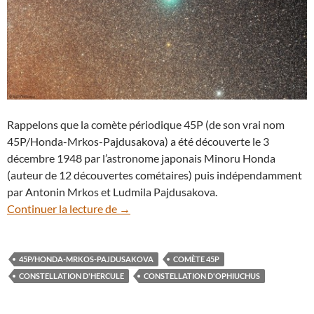
Rappelons que la comète périodique 45P (de son vrai nom
45P/Honda-Mrkos-Pajdusakova) a été découverte le 3
décembre 1948 par l’astronome japonais Minoru Honda
(auteur de 12 découvertes cométaires) puis indépendamment
par Antonin Mrkos et Ludmila Pajdusakova.
Moins lumineuse que prévu, la comète 4
Continuer la lecture de
→
45P/HONDA-MRKOS-PAJDUSAKOVA
COMÈTE 45P
CONSTELLATION D'HERCULE
CONSTELLATION D'OPHIUCHUS