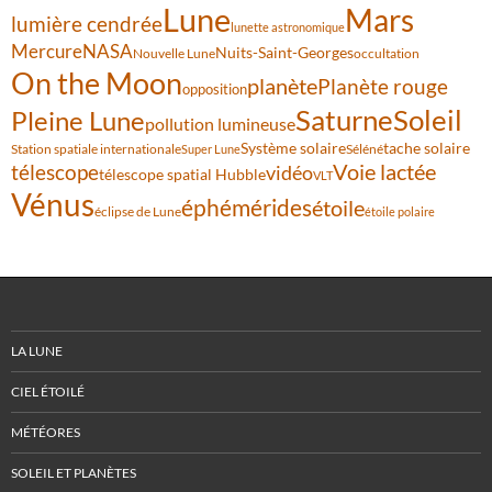
Lune
Mars
lumière cendrée
lunette astronomique
Mercure
NASA
Nuits-Saint-Georges
Nouvelle Lune
occultation
On the Moon
planète
Planète rouge
opposition
Saturne
Soleil
Pleine Lune
pollution lumineuse
Système solaire
tache solaire
Station spatiale internationale
Séléné
Super Lune
Voie lactée
télescope
vidéo
télescope spatial Hubble
VLT
Vénus
éphémérides
étoile
éclipse de Lune
étoile polaire
LA LUNE
CIEL ÉTOILÉ
MÉTÉORES
SOLEIL ET PLANÈTES