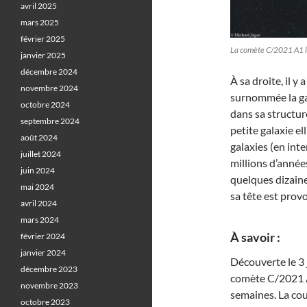
avril 2025
mars 2025
février 2025
La comète C/2021 A1 l
janvier 2025
décembre 2024
À sa droite, il y
novembre 2024
surnommée la gal
octobre 2024
dans sa structur
septembre 2024
petite galaxie el
août 2024
galaxies (en inte
juillet 2024
millions d’année
juin 2024
quelques dizaine
mai 2024
sa tête est pro
avril 2024
mars 2024
À savoir :
février 2024
janvier 2024
Découverte le 3
décembre 2023
comète C/2021 A
novembre 2023
semaines. La cou
octobre 2023