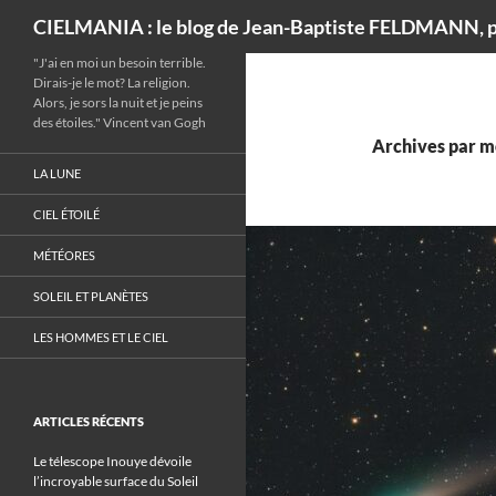
Recherche
CIELMANIA : le blog de Jean-Baptiste FELDMANN, p
"J'ai en moi un besoin terrible.
Dirais-je le mot? La religion.
Alors, je sors la nuit et je peins
des étoiles." Vincent van Gogh
Archives par m
LA LUNE
CIEL ÉTOILÉ
MÉTÉORES
SOLEIL ET PLANÈTES
LES HOMMES ET LE CIEL
ARTICLES RÉCENTS
Le télescope Inouye dévoile
l’incroyable surface du Soleil