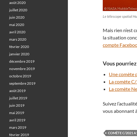
août 2020
juillet 2020
Le télescope spatial H
juin 2020
mai 2020
Mais rien n’est c
avril 2020
la situation co
mars 2020
compte Facebo
février 2020
janvier 2020
décembre 2019
Vous pourriez 
novembre 2019
Une comète p
octobre 2019
La comète C/
septembre 2019
La comète Ne
août 2019
juillet 2019
Suivez l’actuali
juin 2019
vous abonnant à
mai 2019
avril 2019
mars 2019
COMÈTE C/2021 A
février 2019