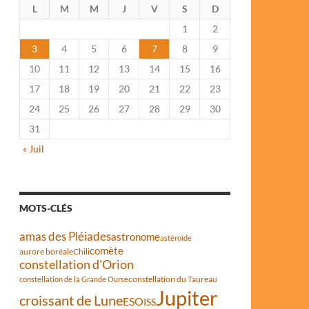
L
M
M
J
V
S
D
1
2
3
4
5
6
7
8
9
10
11
12
13
14
15
16
17
18
19
20
21
22
23
24
25
26
27
28
29
30
31
« Juil
MOTS-CLÉS
amas des Pléiades
astronome
astéroïde
comète
aurore boréale
Chili
constellation d'Orion
constellation du Taureau
constellation de la Grande Ourse
Jupiter
croissant de Lune
ESO
ISS