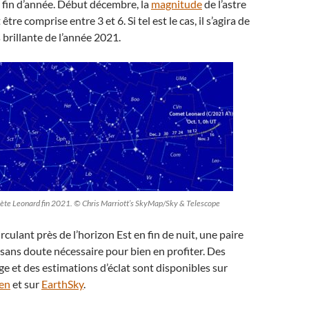
 fin d’année. Début décembre, la
magnitude
de l’astre
tre comprise entre 3 et 6. Si tel est le cas, il s’agira de
 brillante de l’année 2021.
ète Leonard fin 2021. © Chris Marriott’s SkyMap/Sky & Telescope
irculant près de l’horizon Est en fin de nuit, une paire
 sans doute nécessaire pour bien en profiter. Des
ge et des estimations d’éclat sont disponibles sur
en
et sur
EarthSky
.