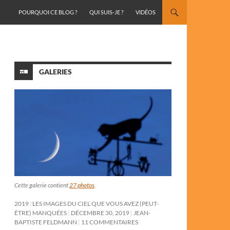
ALLER AU CONTENU
POURQUOI CE BLOG ?
QUI SUIS-JE ?
VIDÉOS
GALERIES
Cette galerie contient
27 photos
.
2019 : LES IMAGES DU CIEL QUE VOUS AVEZ (PEUT-
ÊTRE) MANQUÉES
DÉCEMBRE 30, 2019
JEAN-
BAPTISTE FELDMANN
11 COMMENTAIRES