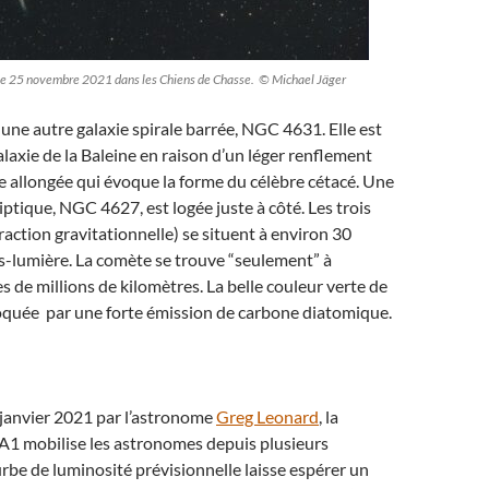
e 25 novembre 2021 dans les Chiens de Chasse. © Michael Jäger
 a une autre galaxie spirale barrée, NGC 4631. Elle est
axie de la Baleine en raison d’un léger renflement
e allongée qui évoque la forme du célèbre cétacé. Une
liptique, NGC 4627, est logée juste à côté. Les trois
raction gravitationnelle) se situent à environ 30
s-lumière. La comète se trouve “seulement” à
s de millions de kilomètres. La belle couleur verte de
voquée par une forte émission de carbone diatomique.
 janvier 2021 par l’astronome
Greg Leonard
, la
1 mobilise les astronomes depuis plusieurs
rbe de luminosité prévisionnelle laisse espérer un