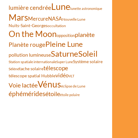
Lune
lumière cendrée
lunette astronomique
Mars
Mercure
NASA
Nouvelle Lune
Nuits-Saint-Georges
occultation
On the Moon
planète
opposition
Pleine Lune
Planète rouge
Saturne
Soleil
pollution lumineuse
Système solaire
Station spatiale internationale
Super Lune
télescope
tache solaire
Séléné
vidéo
télescope spatial Hubble
VLT
Vénus
Voie lactée
éclipse de Lune
éphémérides
étoile
étoile polaire