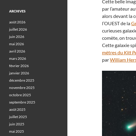
Cette belle imag
par l’amateur au
ARCHIVES
alors devant la 
août 2026
l’OUEST de la
G
juillet 2026
curieuses galaxi
juin 2026
comète, on trou
mai 2026
Cette galaxie spi
avril 2026
mètres du
Kitt 
mars 2026
par
William Her
février 2026
janvier 2026
décembre 2025
novembre 2025
octobre 2025
septembre 2025
août 2025
juillet 2025
juin 2025
mai 2025