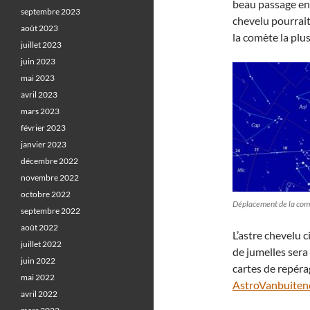
beau passage en
septembre 2023
chevelu pourrait ê
août 2023
la comète la plus
juillet 2023
juin 2023
mai 2023
avril 2023
mars 2023
février 2023
janvier 2023
décembre 2022
novembre 2022
octobre 2022
Déplacement de la com
septembre 2022
août 2022
L’astre chevelu c
juillet 2022
de jumelles sera
juin 2022
cartes de repéra
mai 2022
AstroVanbuiten
avril 2022