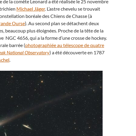
e de la comète Leonard a été réalisée le 25 novembre
trichien
Michael Jäger
. L’astre chevelu se trouvait
constellation boréale des Chiens de Chasse (à
rande Ourse
). Au second plan se détachent deux
es, beaucoup plus éloignées. Proche de la tête de la
ve NGC 4656, qui a la forme d’une crosse de hockey.
rale barrée (
photographiée au télescope de quatre
Peak National Observatory
) a été découverte en 1787
schel
.