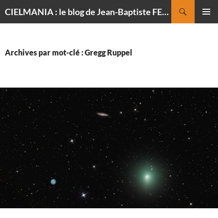
Recherche
CIELMANIA : le blog de Jean-Baptiste FELDMANN, photographe du ciel
ALLER
MENU
AU
PRINCI
CONTENU
Archives par mot-clé : Gregg Ruppel