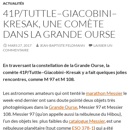
ACTUALITÉS
41P/TUTTLE–GIACOBINI–
KRESAK, UNE COMÈTE
DANS LA GRANDE OURSE
MARS 27, 2017
JEAN-BAPTISTE FELDMANN
LAISSER UN
COMMENTAIRE
En traversant la constellation de la Grande Ourse, la
comète 41P/Tuttle–Giacobini–Kresak y a fait quelques jolies
rencontres, comme M 97 et M 108.
Les astronomes amateurs qui ont tenté le
marathon Messier
le
week-end dernier ont sans doute pointé deux objets très
photogéniques dans la
Grande Ourse
, Messier 97 et Messier
108. Messier 97 (qu’on appelle aussi la nébuleuse du Hibou),
l’un des objets les plus faibles du
catalogue Messier
, est une
nébuleuse planétaire (tout comme
ESO 378-1
) qui a été