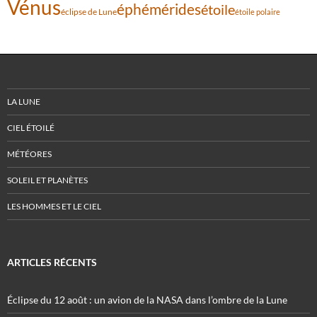
Vénus
éphémérides
étoile
éclipse de Lune
étoile polaire
LA LUNE
CIEL ÉTOILÉ
MÉTÉORES
SOLEIL ET PLANÈTES
LES HOMMES ET LE CIEL
ARTICLES RÉCENTS
Éclipse du 12 août : un avion de la NASA dans l’ombre de la Lune