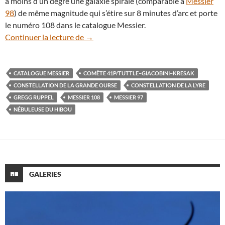
à moins d’un degré une galaxie spirale (comparable à
Messier
98
) de même magnitude qui s’étire sur 8 minutes d’arc et porte
le numéro 108 dans le catalogue Messier.
41P/Tuttle–Giacobini–Kresak, une comè
Continuer la lecture de
→
CATALOGUE MESSIER
COMÈTE 41P/TUTTLE–GIACOBINI–KRESAK
CONSTELLATION DE LA GRANDE OURSE
CONSTELLATION DE LA LYRE
GREGG RUPPEL
MESSIER 108
MESSIER 97
NÉBULEUSE DU HIBOU
GALERIES