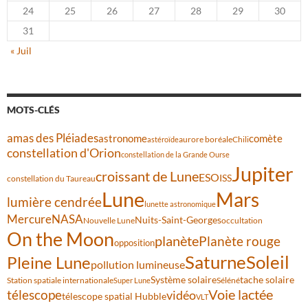
24
25
26
27
28
29
30
31
« Juil
MOTS-CLÉS
amas des Pléiades
comète
astronome
aurore boréale
astéroïde
Chili
constellation d'Orion
constellation de la Grande Ourse
Jupiter
croissant de Lune
ESO
ISS
constellation du Taureau
Lune
Mars
lumière cendrée
lunette astronomique
Mercure
NASA
Nuits-Saint-Georges
Nouvelle Lune
occultation
On the Moon
planète
Planète rouge
opposition
Saturne
Soleil
Pleine Lune
pollution lumineuse
Système solaire
tache solaire
Station spatiale internationale
Séléné
Super Lune
Voie lactée
télescope
vidéo
télescope spatial Hubble
VLT