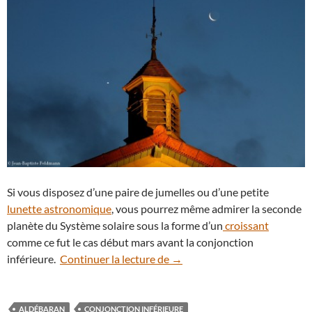
Si vous disposez d’une paire de jumelles ou d’une petite
lunette astronomique
, vous pourrez même admirer la seconde
planète du Système solaire sous la forme d’un
croissant
comme ce fut le cas début mars avant la conjonction
À suivre : la Lune et Vénus se
inférieure.
Continuer la lecture de
→
ALDÉBARAN
CONJONCTION INFÉRIEURE