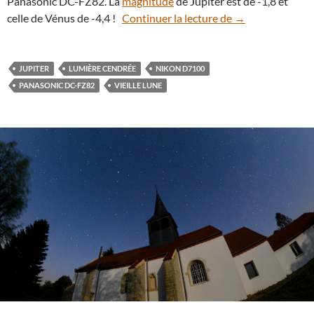
Panasonic DC-FZ82. La
magnitude
de Jupiter est de -1,8 et
3 janvier : la vi
celle de Vénus de -4,4 !
Continuer la lecture de
→
JUPITER
LUMIÈRE CENDRÉE
NIKON D7100
PANASONIC DC-FZ82
VIEILLE LUNE