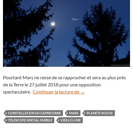
Pourtant Mars ne cesse de se rapprocher et sera au plus près
de la Terre le 27 juillet 2018 pour une opposition
La planète Mars aux côtés 
spectaculaire.
Continuer la lecture de
→
CONSTELLATION DU CAPRICORNE
MARS
PLANÈTE ROUGE
TÉLESCOPE SPATIAL HUBBLE
VIEILLE LUNE