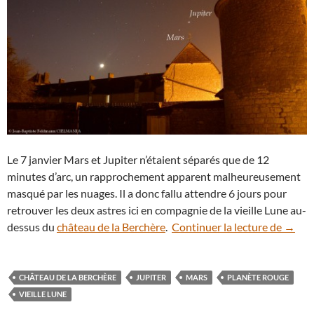
Le 7 janvier Mars et Jupiter n’étaient séparés que de 12
minutes d’arc, un rapprochement apparent malheureusement
masqué par les nuages. Il a donc fallu attendre 6 jours pour
retrouver les deux astres ici en compagnie de la vieille Lune au-
Mars e
dessus du
château de la Berchère
.
Continuer la lecture de
→
CHÂTEAU DE LA BERCHÈRE
JUPITER
MARS
PLANÈTE ROUGE
VIEILLE LUNE