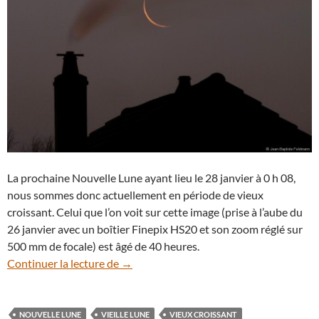
La prochaine Nouvelle Lune ayant lieu le 28 janvier à 0 h 08,
nous sommes donc actuellement en période de vieux
croissant. Celui que l’on voit sur cette image (prise à l’aube du
26 janvier avec un boîtier Finepix HS20 et son zoom réglé sur
500 mm de focale) est âgé de 40 heures.
Un vieux croissant 40 heures avant la N
Continuer la lecture de
→
NOUVELLE LUNE
VIEILLE LUNE
VIEUX CROISSANT