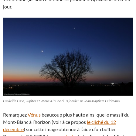
jour.
La vieille Lune, Jupiter et Vénus à l’aube du 3 janvier. © Jean-Baptiste Feldmann
Remarquez
Vénus
beaucoup plus haute ainsi que le massif du
Mont-Blanc à l’horizon (voir à ce propos
le cliché du 12
décembre
) sur cette image obtenue à l’aide d’un boîtier