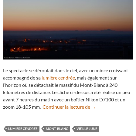
Le spectacle se déroulait dans le ciel, avec un mince croissant
accompagné de sa
lumière cendrée
, mais également sur
l’horizon où se détachait le massif du Mont-Blanc à 240
kilomètres de distance. Le cliché ci-dessus a été réalisé un peu
avant 7 heures du matin avec un boîtier Nikon D7100 et un
La vieille Lune et le 
zoom 18-105 mm.
Continuer la lecture de
→
LUMIÈRE CENDRÉE
MONT-BLANC
VIEILLE LUNE