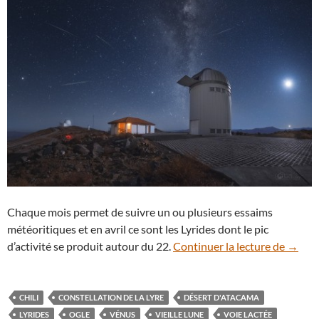
Chaque mois permet de suivre un ou plusieurs essaims
météoritiques et en avril ce sont les Lyrides dont le pic
Pluie 
d’activité se produit autour du 22.
Continuer la lecture de
→
CHILI
CONSTELLATION DE LA LYRE
DÉSERT D'ATACAMA
LYRIDES
OGLE
VÉNUS
VIEILLE LUNE
VOIE LACTÉE