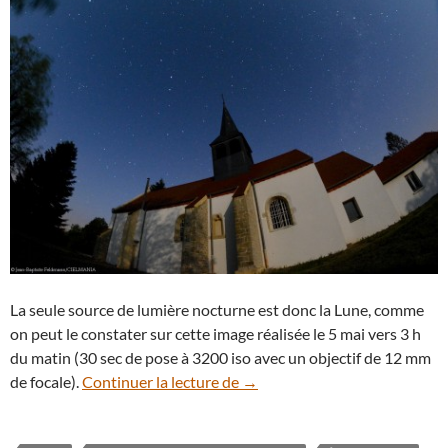
La seule source de lumière nocturne est donc la Lune, comme
on peut le constater sur cette image réalisée le 5 mai vers 3 h
du matin (30 sec de pose à 3200 iso avec un objectif de 12 mm
Clair de vieille Lune sur une é
de focale).
Continuer la lecture de
→