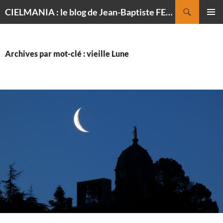
Recherche
CIELMANIA : le blog de Jean-Baptiste FELDMANN, photographe du ciel
ALLER
MENU
AU
PRINCI
CONTENU
Archives par mot-clé : vieille Lune