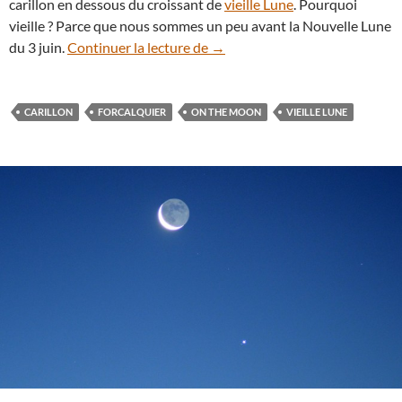
carillon en dessous du croissant de
vieille Lune
. Pourquoi
vieille ? Parce que nous sommes un peu avant la Nouvelle Lune
La vieille Lune et la chapelle
du 3 juin.
Continuer la lecture de
→
CARILLON
FORCALQUIER
ON THE MOON
VIEILLE LUNE