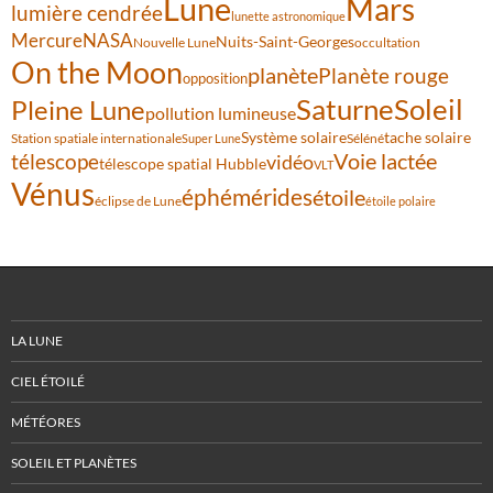
Lune
Mars
lumière cendrée
lunette astronomique
Mercure
NASA
Nuits-Saint-Georges
Nouvelle Lune
occultation
On the Moon
planète
Planète rouge
opposition
Saturne
Soleil
Pleine Lune
pollution lumineuse
Système solaire
tache solaire
Station spatiale internationale
Séléné
Super Lune
Voie lactée
télescope
vidéo
télescope spatial Hubble
VLT
Vénus
éphémérides
étoile
éclipse de Lune
étoile polaire
LA LUNE
CIEL ÉTOILÉ
MÉTÉORES
SOLEIL ET PLANÈTES