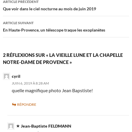
ARTICLE PRÉCÉDENT
des
Que voir dans le ciel nocturne au mois de juin 2019
articles
ARTICLE SUIVANT
En Haute-Provence, un télescope traque les exoplanètes
2 RÉFLEXIONS SUR « LA VIEILLE LUNE ET LA CHAPELLE
NOTRE-DAME DE PROVENCE »
cyril
JUIN 6, 2019 À 8:28 AM
quelle magnifique photo Jean Bapstiste!
RÉPONDRE
Jean-Baptiste FELDMANN