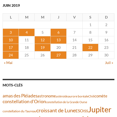
JUIN 2019
L
M
M
J
V
S
D
1
2
3
4
5
6
7
8
9
10
11
12
13
14
15
16
17
18
19
20
21
22
23
24
25
26
27
28
29
30
« Mai
Juil »
MOTS-CLÉS
amas des Pléiades
comète
astronome
aurore boréale
astéroïde
Chili
constellation d'Orion
constellation de la Grande Ourse
Jupiter
croissant de Lune
ESO
ISS
constellation du Taureau