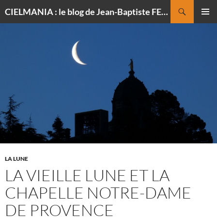
Recherche
CIELMANIA : le blog de Jean-Baptiste FELDMANN, photographe du ciel
ALLER
MENU
AU
PRINCI
CONTENU
LA LUNE
LA VIEILLE LUNE ET LA
CHAPELLE NOTRE-DAME
DE PROVENCE