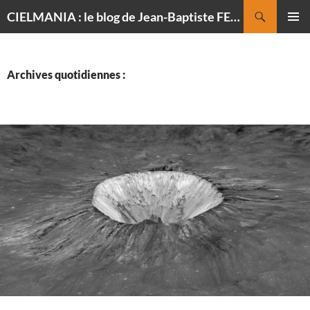
Recherche
CIELMANIA : le blog de Jean-Baptiste FELDMANN, photographe du ciel
ALLER
MENU
AU
PRINCI
CONTENU
Archives quotidiennes :