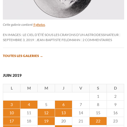
Cette galerie contient
9 photos
.
EN IMAGES : LE CIEL D’ÉTÉ SOUS LES CRAYONS D’UN ASTRODESSINATEUR
SEPTEMBRE 3, 2019
JEAN-BAPTISTE FELDMANN
2 COMMENTAIRES
TOUTES LES GALERIES
→
JUIN 2019
L
M
M
J
V
S
D
1
2
3
4
5
6
7
8
9
10
11
12
13
14
15
16
17
18
19
20
21
22
23