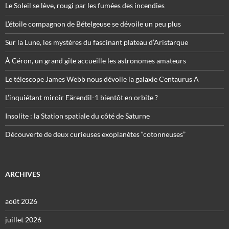
Le Soleil se lève, rougi par les fumées des incendies
L’étoile compagnon de Bételgeuse se dévoile un peu plus
Sur la Lune, les mystères du fascinant plateau d’Aristarque
À Céron, un grand gîte accueille les astronomes amateurs
Le télescope James Webb nous dévoile la galaxie Centaurus A
L’inquiétant miroir Eärendil-1 bientôt en orbite ?
Insolite : la Station spatiale du côté de Saturne
Découverte de deux curieuses exoplanètes “cotonneuses”
ARCHIVES
août 2026
juillet 2026