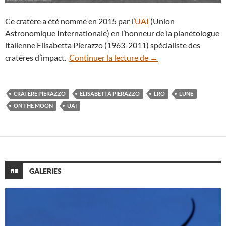
Ce cratère a été nommé en 2015 par l’
UAI
(Union
Astronomique Internationale) en l’honneur de la planétologue
italienne Elisabetta Pierazzo (1963-2011) spécialiste des
J-15 : zoom sur Pierazz
cratères d’impact.
Continuer la lecture de
→
CRATÈRE PIERAZZO
ELISABETTA PIERAZZO
LRO
LUNE
ON THE MOON
UAI
GALERIES