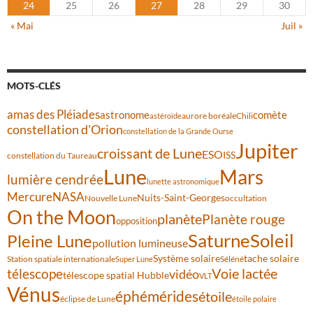
24
25
26
27
28
29
30
« Mai
Juil »
MOTS-CLÉS
amas des Pléiades
comète
astronome
aurore boréale
astéroïde
Chili
constellation d'Orion
constellation de la Grande Ourse
Jupiter
croissant de Lune
ESO
ISS
constellation du Taureau
Lune
Mars
lumière cendrée
lunette astronomique
Mercure
NASA
Nuits-Saint-Georges
Nouvelle Lune
occultation
On the Moon
planète
Planète rouge
opposition
Saturne
Soleil
Pleine Lune
pollution lumineuse
Système solaire
tache solaire
Station spatiale internationale
Séléné
Super Lune
Voie lactée
télescope
vidéo
télescope spatial Hubble
VLT
Vénus
éphémérides
étoile
éclipse de Lune
étoile polaire