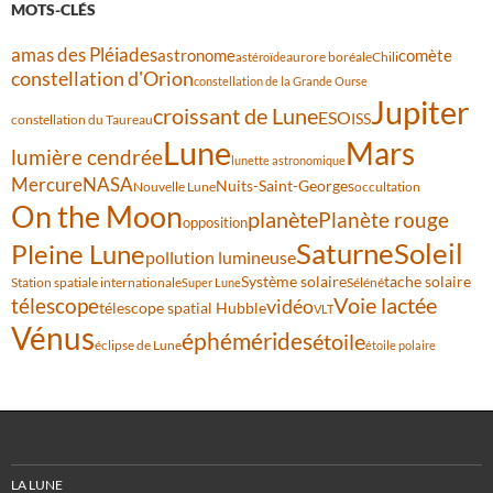
MOTS-CLÉS
amas des Pléiades
comète
astronome
aurore boréale
astéroïde
Chili
constellation d'Orion
constellation de la Grande Ourse
Jupiter
croissant de Lune
ESO
ISS
constellation du Taureau
Lune
Mars
lumière cendrée
lunette astronomique
Mercure
NASA
Nuits-Saint-Georges
Nouvelle Lune
occultation
On the Moon
planète
Planète rouge
opposition
Saturne
Soleil
Pleine Lune
pollution lumineuse
Système solaire
tache solaire
Station spatiale internationale
Séléné
Super Lune
Voie lactée
télescope
vidéo
télescope spatial Hubble
VLT
Vénus
éphémérides
étoile
éclipse de Lune
étoile polaire
LA LUNE