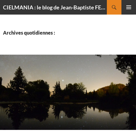
Recherche
CIELMANIA : le blog de Jean-Baptiste FELDMANN, photographe du ciel
ALLER
MENU
AU
PRINCI
CONTENU
Archives quotidiennes :