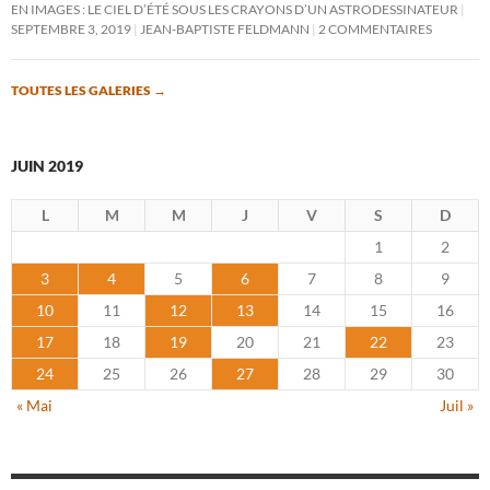
EN IMAGES : LE CIEL D’ÉTÉ SOUS LES CRAYONS D’UN ASTRODESSINATEUR
SEPTEMBRE 3, 2019
JEAN-BAPTISTE FELDMANN
2 COMMENTAIRES
TOUTES LES GALERIES
→
JUIN 2019
L
M
M
J
V
S
D
1
2
3
4
5
6
7
8
9
10
11
12
13
14
15
16
17
18
19
20
21
22
23
24
25
26
27
28
29
30
« Mai
Juil »