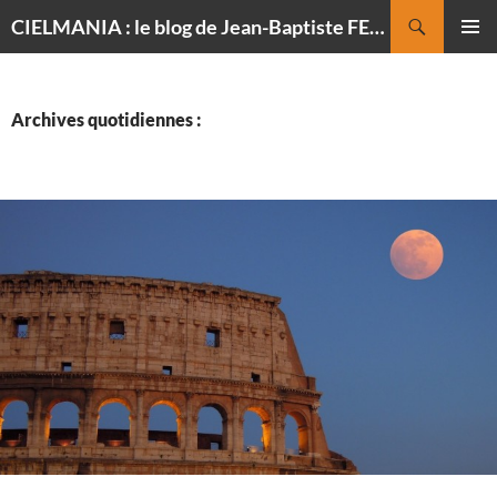
Recherche
CIELMANIA : le blog de Jean-Baptiste FELDMANN, photographe du ciel
ALLER
MENU
AU
PRINCI
CONTENU
Archives quotidiennes :