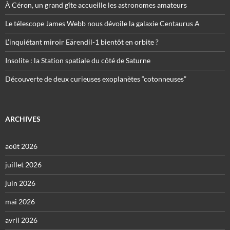
À Céron, un grand gîte accueille les astronomes amateurs
Le télescope James Webb nous dévoile la galaxie Centaurus A
L’inquiétant miroir Eärendil-1 bientôt en orbite ?
Insolite : la Station spatiale du côté de Saturne
Découverte de deux curieuses exoplanètes “cotonneuses”
ARCHIVES
août 2026
juillet 2026
juin 2026
mai 2026
avril 2026