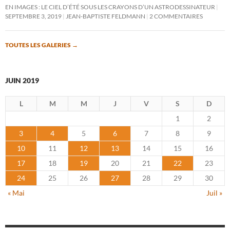
EN IMAGES : LE CIEL D’ÉTÉ SOUS LES CRAYONS D’UN ASTRODESSINATEUR
SEPTEMBRE 3, 2019
JEAN-BAPTISTE FELDMANN
2 COMMENTAIRES
TOUTES LES GALERIES
→
JUIN 2019
L
M
M
J
V
S
D
1
2
3
4
5
6
7
8
9
10
11
12
13
14
15
16
17
18
19
20
21
22
23
24
25
26
27
28
29
30
« Mai
Juil »