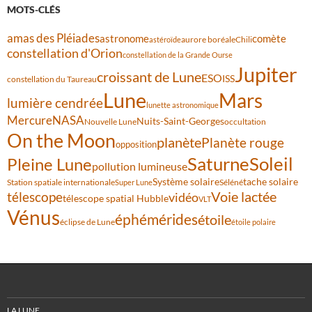
MOTS-CLÉS
amas des Pléiades
comète
astronome
aurore boréale
astéroïde
Chili
constellation d'Orion
constellation de la Grande Ourse
Jupiter
croissant de Lune
ESO
ISS
constellation du Taureau
Lune
Mars
lumière cendrée
lunette astronomique
Mercure
NASA
Nuits-Saint-Georges
Nouvelle Lune
occultation
On the Moon
planète
Planète rouge
opposition
Saturne
Soleil
Pleine Lune
pollution lumineuse
Système solaire
tache solaire
Station spatiale internationale
Séléné
Super Lune
Voie lactée
télescope
vidéo
télescope spatial Hubble
VLT
Vénus
éphémérides
étoile
éclipse de Lune
étoile polaire
LA LUNE