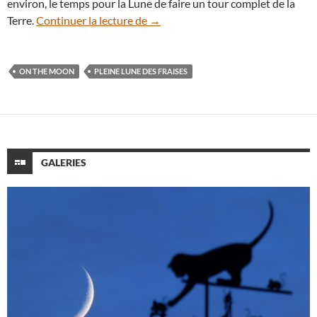
environ, le temps pour la Lune de faire un tour complet de la
J-25 : rendez-vous avec la Pleine Lu
Terre.
Continuer la lecture de
→
ON THE MOON
PLEINE LUNE DES FRAISES
GALERIES