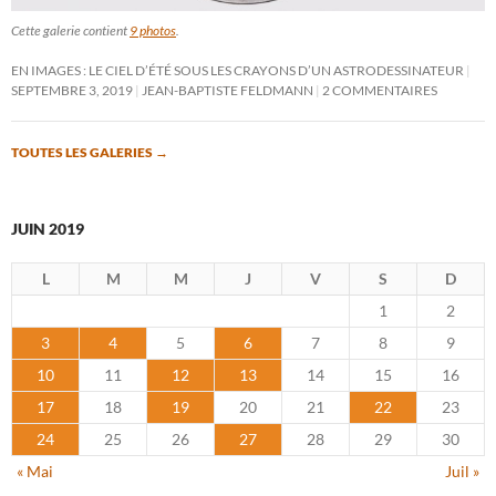
Cette galerie contient
9 photos
.
EN IMAGES : LE CIEL D’ÉTÉ SOUS LES CRAYONS D’UN ASTRODESSINATEUR
SEPTEMBRE 3, 2019
JEAN-BAPTISTE FELDMANN
2 COMMENTAIRES
TOUTES LES GALERIES
→
JUIN 2019
L
M
M
J
V
S
D
1
2
3
4
5
6
7
8
9
10
11
12
13
14
15
16
17
18
19
20
21
22
23
24
25
26
27
28
29
30
« Mai
Juil »