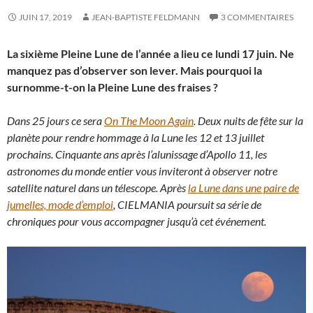
JUIN 17, 2019
JEAN-BAPTISTE FELDMANN
3 COMMENTAIRES
La sixième Pleine Lune de l’année a lieu ce lundi 17 juin. Ne
manquez pas d’observer son lever. Mais pourquoi la
surnomme-t-on la Pleine Lune des fraises ?
Dans 25 jours ce sera
On The Moon Again
. Deux nuits de fête sur la
planète pour rendre hommage à la Lune les 12 et 13 juillet
prochains. Cinquante ans après l’alunissage d’Apollo 11, les
astronomes du monde entier vous inviteront à observer notre
satellite naturel dans un télescope. Après
la Lune dans une paire de
jumelles, mode d’emploi
, CIELMANIA poursuit sa série de
chroniques pour vous accompagner jusqu’à cet événement.