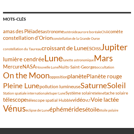
MOTS-CLÉS
amas des Pléiades
comète
astronome
aurore boréale
astéroïde
Chili
constellation d'Orion
constellation de la Grande Ourse
Jupiter
croissant de Lune
ESO
ISS
constellation du Taureau
Lune
Mars
lumière cendrée
lunette astronomique
Mercure
NASA
Nuits-Saint-Georges
Nouvelle Lune
occultation
On the Moon
planète
Planète rouge
opposition
Saturne
Soleil
Pleine Lune
pollution lumineuse
Système solaire
tache solaire
Station spatiale internationale
Séléné
Super Lune
Voie lactée
télescope
vidéo
télescope spatial Hubble
VLT
Vénus
éphémérides
étoile
éclipse de Lune
étoile polaire