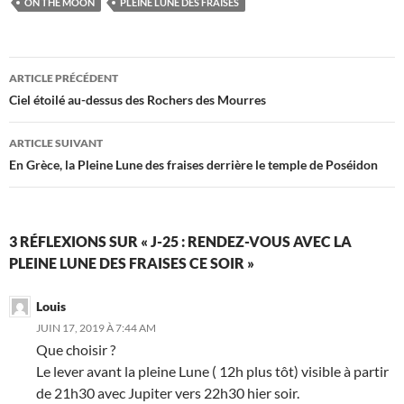
ON THE MOON
PLEINE LUNE DES FRAISES
Navigation
ARTICLE PRÉCÉDENT
des
Ciel étoilé au-dessus des Rochers des Mourres
articles
ARTICLE SUIVANT
En Grèce, la Pleine Lune des fraises derrière le temple de Poséidon
3 RÉFLEXIONS SUR « J-25 : RENDEZ-VOUS AVEC LA
PLEINE LUNE DES FRAISES CE SOIR »
Louis
JUIN 17, 2019 À 7:44 AM
Que choisir ?
Le lever avant la pleine Lune ( 12h plus tôt) visible à partir
de 21h30 avec Jupiter vers 22h30 hier soir.