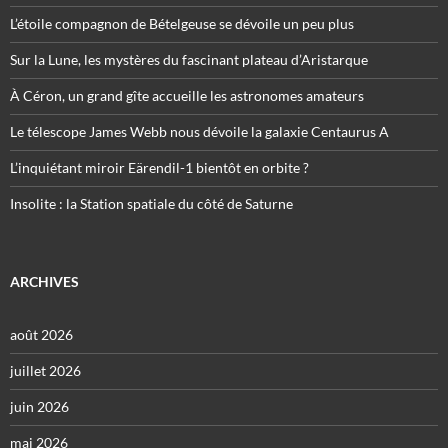
L’étoile compagnon de Bételgeuse se dévoile un peu plus
Sur la Lune, les mystères du fascinant plateau d’Aristarque
À Céron, un grand gîte accueille les astronomes amateurs
Le télescope James Webb nous dévoile la galaxie Centaurus A
L’inquiétant miroir Eärendil-1 bientôt en orbite ?
Insolite : la Station spatiale du côté de Saturne
ARCHIVES
août 2026
juillet 2026
juin 2026
mai 2026