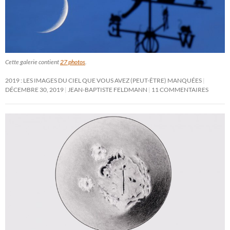
Cette galerie contient
27 photos
.
2019 : LES IMAGES DU CIEL QUE VOUS AVEZ (PEUT-ÊTRE) MANQUÉES
DÉCEMBRE 30, 2019
JEAN-BAPTISTE FELDMANN
11 COMMENTAIRES