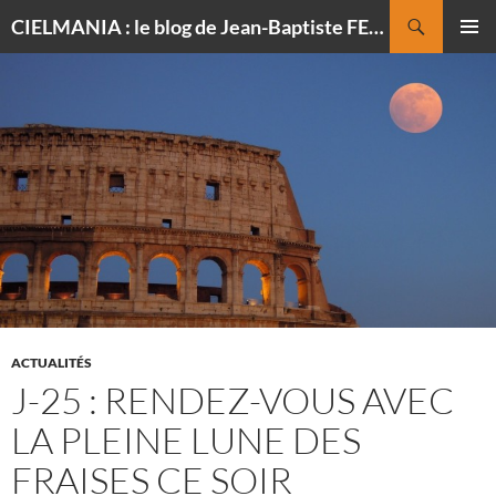
Recherche
CIELMANIA : le blog de Jean-Baptiste FELDMANN, photographe du ciel
ALLER
MENU
AU
PRINCI
CONTENU
ACTUALITÉS
J-25 : RENDEZ-VOUS AVEC
LA PLEINE LUNE DES
FRAISES CE SOIR