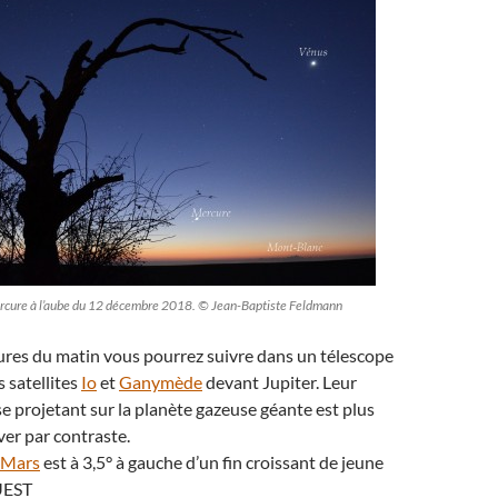
ercure à l’aube du 12 décembre 2018. © Jean-Baptiste Feldmann
eures du matin vous pourrez suivre dans un télescope
s satellites
Io
et
Ganymède
devant Jupiter. Leur
e projetant sur la planète gazeuse géante est plus
ver par contraste.
Mars
est à 3,5° à gauche d’un fin croissant de jeune
UEST