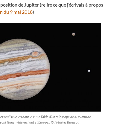
opposition de Jupiter (relire ce que j’écrivais à propos
on du 9 mai 2018
)
er réalisé le 28 août 2011 à l’aide d’un télescope de 406 mm de
es sont Ganymède en haut et Europe). © Frédéric Burgeot