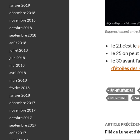
janvier 2019
décembre 2018
novembre 2018
octobre 2018
Rapprochement entre S
septembre 2018
août 2018
le 21 c’est le
s
juillet 2018
le 25 on peut
juin 2018
le 30 avant l’
mai 2018
d’étoiles des
avril 2018
mars 2018
février 2018
ÉPHÉMÉRIDES
janvier 2018
MERCURE
SA
décembre 2017
novembre 2017
octobre 2017
Navigati
ARTICLE PRÉCÉDE
septembre 2017
des
Filé de Lune et d’é
août 2017