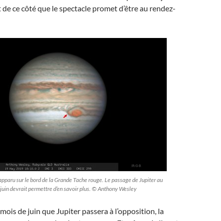
t de ce côté que le spectacle promet d’être au rendez-
pparu sur le bord de la Grande Tache rouge. Le passage de Jupiter au
n juin devrait permettre d’en savoir plus. © Anthony Wesley
 mois de juin que Jupiter passera à l’opposition, la