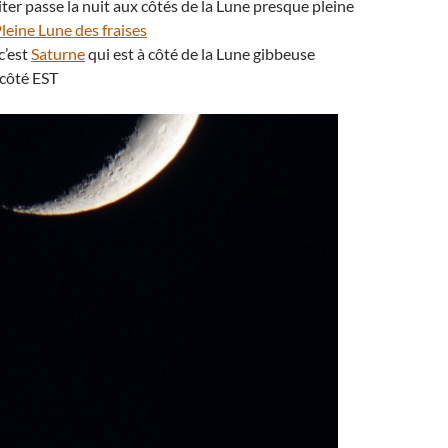
iter passe la nuit aux côtés de la Lune presque pleine
leine Lune des fraises
 c’est
Saturne
qui est à côté de la Lune gibbeuse
 côté EST