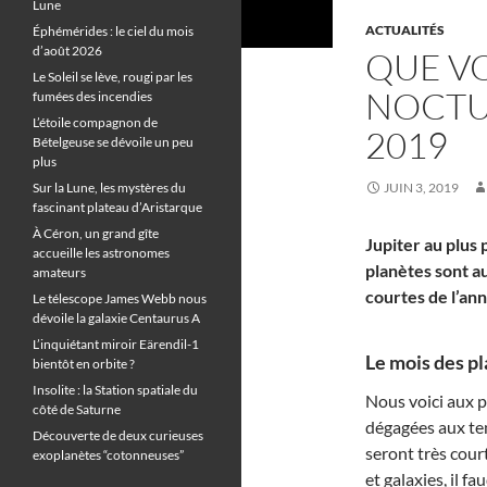
Lune
ACTUALITÉS
Éphémérides : le ciel du mois
d’août 2026
QUE VO
Le Soleil se lève, rougi par les
NOCTU
fumées des incendies
L’étoile compagnon de
2019
Bételgeuse se dévoile un peu
plus
Sur la Lune, les mystères du
JUIN 3, 2019
fascinant plateau d’Aristarque
À Céron, un grand gîte
Jupiter au plus
accueille les astronomes
planètes sont au
amateurs
courtes de l’an
Le télescope James Webb nous
dévoile la galaxie Centaurus A
L’inquiétant miroir Eärendil-1
Le mois des pl
bientôt en orbite ?
Insolite : la Station spatiale du
Nous voici aux p
côté de Saturne
dégagées aux te
Découverte de deux curieuses
seront très cour
exoplanètes “cotonneuses”
et galaxies, il f