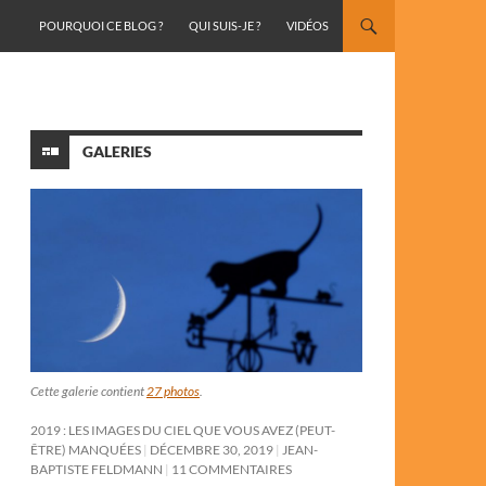
ALLER AU CONTENU
POURQUOI CE BLOG ?
QUI SUIS-JE ?
VIDÉOS
GALERIES
Cette galerie contient
27 photos
.
2019 : LES IMAGES DU CIEL QUE VOUS AVEZ (PEUT-
ÊTRE) MANQUÉES
DÉCEMBRE 30, 2019
JEAN-
BAPTISTE FELDMANN
11 COMMENTAIRES