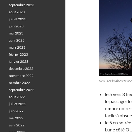
septembre 2023
août 2023
juillet 2023
juin 2023
mai 2023
avril 2023
mars 2023
février 2023
janvier 2023
décembre 2022
novembre 2022
Vénus et la discrète M
octobre 2022
septembre 2022
le 5 vers 3 h
août 2022
le passage de
juillet 2022
ombre noire s
juin 2022
facile à obser
mai 2022
le 5 en soirée
avril 2022
Lune côté O