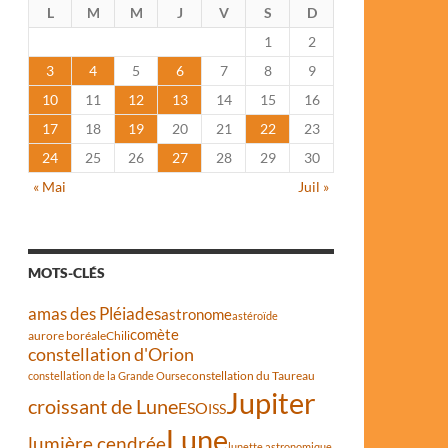
L
M
M
J
V
S
D
1
2
3
4
5
6
7
8
9
10
11
12
13
14
15
16
17
18
19
20
21
22
23
24
25
26
27
28
29
30
« Mai
Juil »
MOTS-CLÉS
amas des Pléiades
astronome
astéroïde
comète
aurore boréale
Chili
constellation d'Orion
constellation du Taureau
constellation de la Grande Ourse
Jupiter
croissant de Lune
ESO
ISS
Lune
lumière cendrée
lunette astronomique