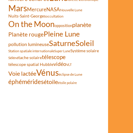
Mars
Mercure
NASA
Nouvelle Lune
Nuits-Saint-Georges
occultation
On the Moon
planète
opposition
Pleine Lune
Planète rouge
Saturne
Soleil
pollution lumineuse
Système solaire
Station spatiale internationale
Super Lune
télescope
tache solaire
Séléné
vidéo
télescope spatial Hubble
VLT
Vénus
Voie lactée
éclipse de Lune
éphémérides
étoile
étoile polaire