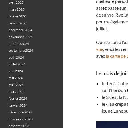
meilleure périod
avril 2025
assez basse sur
mars 2025
de suivre l’évolu
février 2025
pourra également
janvier 2025
juillet.
décembre 2024
novembre 2024
Que ce soit à l’
octobre 2024
vue
, voici les r
septembre 2024
avec
la carte de 
août 2024
juillet 2024
juin 2024
Le mois de juin
mai 2024
le 1er à l’aub
avril 2024
sur l’horizon
mars 2024
le 3 c’est la 
février 2024
le 4 au crépu
janvier 2024
jeune Lune s
décembre 2023
novembre 2023
octobre 2023