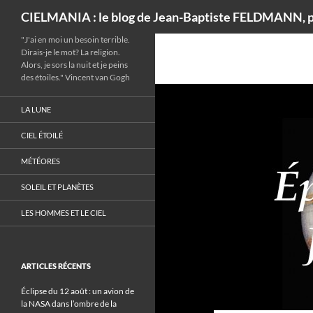
Recherche
CIELMANIA : le blog de Jean-Baptiste FELDMANN, p
"J'ai en moi un besoin terrible.
Dirais-je le mot? La religion.
Alors, je sors la nuit et je peins
des étoiles." Vincent van Gogh
LA LUNE
CIEL ÉTOILÉ
MÉTÉORES
SOLEIL ET PLANÈTES
LES HOMMES ET LE CIEL
ARTICLES RÉCENTS
Éclipse du 12 août : un avion de
la NASA dans l’ombre de la