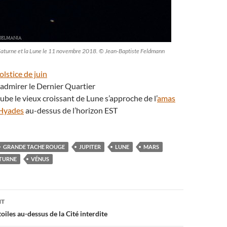
aturne et la Lune le 11 novembre 2018. © Jean-Baptiste Feldmann
olstice de juin
 admirer le Dernier Quartier
aube le vieux croissant de Lune s’approche de l’
amas
 Hyades
au-dessus de l’horizon EST
GRANDE TACHE ROUGE
JUPITER
LUNE
MARS
TURNE
VÉNUS
on
NT
toiles au-dessus de la Cité interdite