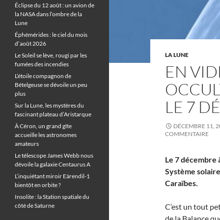
Éclipse du 12 août : un avion de
la NASA dans l’ombre de la
Lune
Éphémérides : le ciel du mois
d’août 2026
LA LUNE
Le Soleil se lève, rougi par les
fumées des incendies
EN VID
L’étoile compagnon de
OCCUL
Bételgeuse se dévoile un peu
plus
LE 7 
Sur la Lune, les mystères du
fascinant plateau d’Aristarque
À Céron, un grand gîte
DÉCEMBRE 11, 2
COMMENTAIRE
accueille les astronomes
amateurs
Le télescope James Webb nous
Le 7 décembre à
dévoile la galaxie Centaurus A
Système solaire
L’inquiétant miroir Eärendil-1
Caraïbes.
bientôt en orbite ?
Insolite : la Station spatiale du
côté de Saturne
C’est un tout pet
de la Balance qu