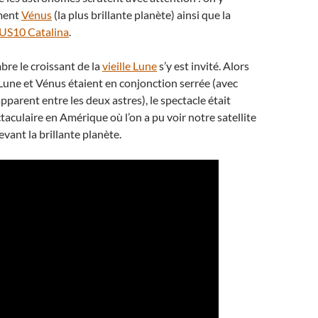
ement
Vénus
(la plus brillante planète) ainsi que la
US10 Catalina
.
bre le croissant de la
vieille Lune
s’y est invité. Alors
Lune et Vénus étaient en conjonction serrée (avec
pparent entre les deux astres), le spectacle était
taculaire en Amérique où l’on a pu voir notre satellite
vant la brillante planète.