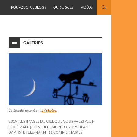
ALLER AU CONTENU
POURQUOI CE BLOG ?
QUI SUIS-JE ?
VIDÉOS
GALERIES
Cette galerie contient
27 photos
.
2019 : LES IMAGES DU CIEL QUE VOUS AVEZ (PEUT-
ÊTRE) MANQUÉES
DÉCEMBRE 30, 2019
JEAN-
BAPTISTE FELDMANN
11 COMMENTAIRES