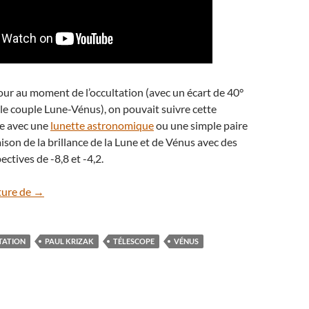
 jour au moment de l’occultation (avec un écart de 40°
 le couple Lune-Vénus), on pouvait suivre cette
te avec une
lunette astronomique
ou une simple paire
aison de la brillance de la Lune et de Vénus avec des
ctives de -8,8 et -4,2.
En vidéo : la Lune a occulté la planète Vénus le 7 décembre
ture de
→
TATION
PAUL KRIZAK
TÉLESCOPE
VÉNUS