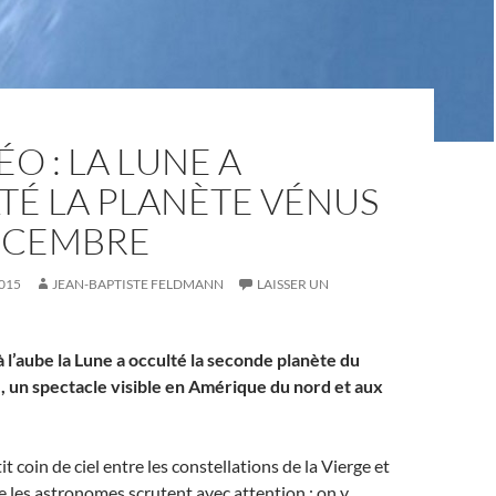
ÉO : LA LUNE A
TÉ LA PLANÈTE VÉNUS
DÉCEMBRE
015
JEAN-BAPTISTE FELDMANN
LAISSER UN
 l’aube la Lune a occulté la seconde planète du
, un spectacle visible en Amérique du nord et aux
it coin de ciel entre les constellations de la Vierge et
e les astronomes scrutent avec attention : on y