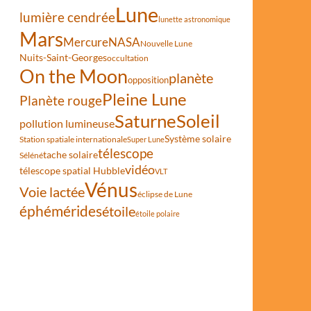
Lune
lumière cendrée
lunette astronomique
Mars
Mercure
NASA
Nouvelle Lune
Nuits-Saint-Georges
occultation
On the Moon
planète
opposition
Pleine Lune
Planète rouge
Saturne
Soleil
pollution lumineuse
Système solaire
Station spatiale internationale
Super Lune
télescope
tache solaire
Séléné
vidéo
télescope spatial Hubble
VLT
Vénus
Voie lactée
éclipse de Lune
éphémérides
étoile
étoile polaire