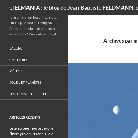
Recherche
CIELMANIA : le blog de Jean-Baptiste FELDMANN, p
"J'ai en moi un besoin terrible.
Dirais-je le mot? La religion.
Alors, je sors la nuit et je peins
des étoiles." Vincent van Gogh
Archives par mo
LA LUNE
CIEL ÉTOILÉ
MÉTÉORES
SOLEIL ET PLANÈTES
LES HOMMES ET LE CIEL
ARTICLES RÉCENTS
Le télescope Inouye dévoile
l’incroyable surface du Soleil