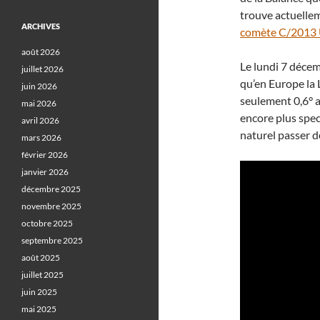
trouve actuell
ARCHIVES
comète C/2013 
août 2026
Le lundi 7 décem
juillet 2026
qu’en Europe la 
juin 2026
seulement 0,6° a
mai 2026
encore plus spec
avril 2026
naturel passer de
mars 2026
février 2026
janvier 2026
décembre 2025
novembre 2025
octobre 2025
septembre 2025
août 2025
juillet 2025
juin 2025
mai 2025