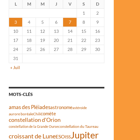
L
M
M
J
V
S
D
1
2
3
4
5
6
7
8
9
10
11
12
13
14
15
16
17
18
19
20
21
22
23
24
25
26
27
28
29
30
31
« Juil
MOTS-CLÉS
amas des Pléiades
astronome
astéroïde
comète
aurore boréale
Chili
constellation d'Orion
constellation du Taureau
constellation de la Grande Ourse
Jupiter
croissant de Lune
ESO
ISS