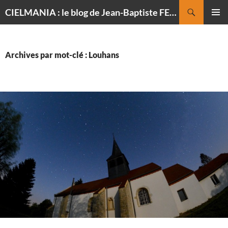
Recherche
CIELMANIA : le blog de Jean-Baptiste FELDMANN, photographe du ciel
ALLER
MENU
AU
PRINCI
CONTENU
Archives par mot-clé : Louhans