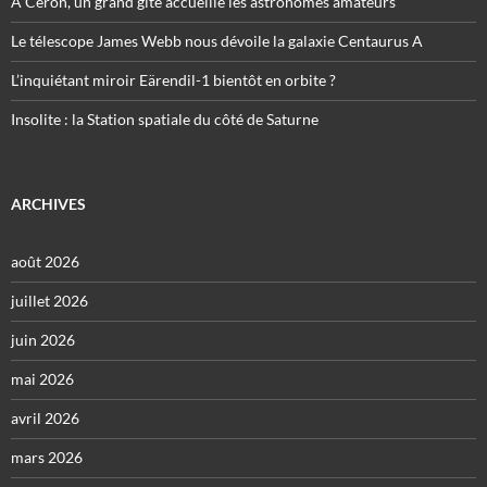
À Céron, un grand gîte accueille les astronomes amateurs
Le télescope James Webb nous dévoile la galaxie Centaurus A
L’inquiétant miroir Eärendil-1 bientôt en orbite ?
Insolite : la Station spatiale du côté de Saturne
ARCHIVES
août 2026
juillet 2026
juin 2026
mai 2026
avril 2026
mars 2026