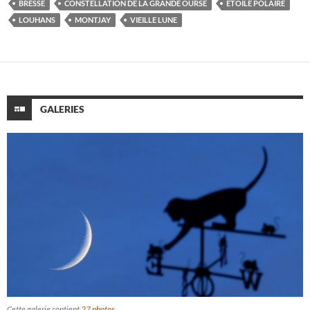
BRESSE
CONSTELLATION DE LA GRANDE OURSE
ÉTOILE POLAIRE
LOUHANS
MONTJAY
VIEILLE LUNE
GALERIES
Cette galerie contient
27 photos
.