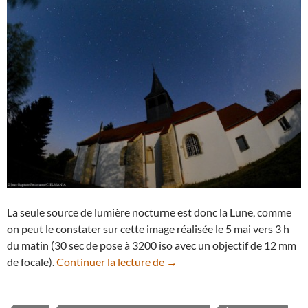
La seule source de lumière nocturne est donc la Lune, comme
on peut le constater sur cette image réalisée le 5 mai vers 3 h
du matin (30 sec de pose à 3200 iso avec un objectif de 12 mm
Clair de vieille Lune sur une é
de focale).
Continuer la lecture de
→