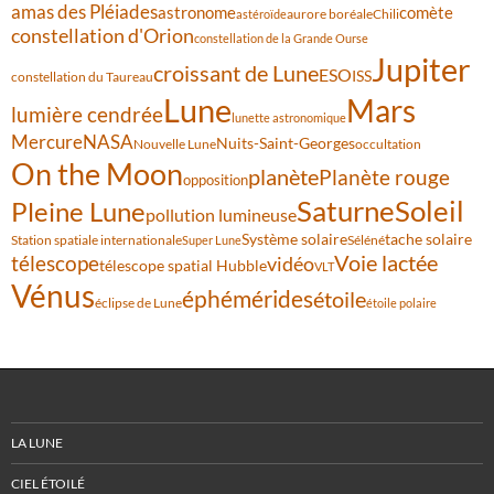
amas des Pléiades
comète
astronome
aurore boréale
astéroïde
Chili
constellation d'Orion
constellation de la Grande Ourse
Jupiter
croissant de Lune
ESO
ISS
constellation du Taureau
Lune
Mars
lumière cendrée
lunette astronomique
Mercure
NASA
Nuits-Saint-Georges
Nouvelle Lune
occultation
On the Moon
planète
Planète rouge
opposition
Saturne
Soleil
Pleine Lune
pollution lumineuse
Système solaire
tache solaire
Station spatiale internationale
Séléné
Super Lune
Voie lactée
télescope
vidéo
télescope spatial Hubble
VLT
Vénus
éphémérides
étoile
éclipse de Lune
étoile polaire
LA LUNE
CIEL ÉTOILÉ