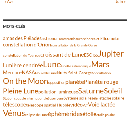
« Avr
Juin »
MOTS-CLÉS
amas des Pléiades
comète
astronome
aurore boréale
astéroïde
Chili
constellation d'Orion
constellation de la Grande Ourse
Jupiter
croissant de Lune
ESO
ISS
constellation du Taureau
Lune
Mars
lumière cendrée
lunette astronomique
Mercure
NASA
Nuits-Saint-Georges
Nouvelle Lune
occultation
On the Moon
planète
Planète rouge
opposition
Saturne
Soleil
Pleine Lune
pollution lumineuse
Système solaire
tache solaire
Station spatiale internationale
Séléné
Super Lune
Voie lactée
télescope
vidéo
télescope spatial Hubble
VLT
Vénus
éphémérides
étoile
éclipse de Lune
étoile polaire