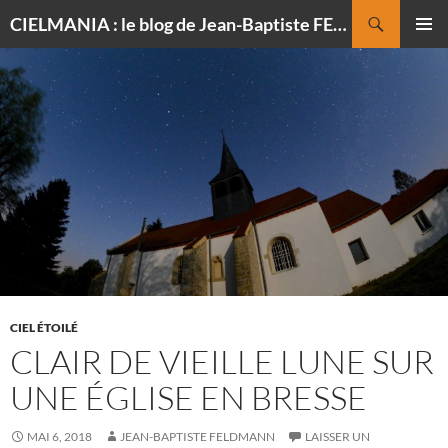
Recherche
CIELMANIA : le blog de Jean-Baptiste FELDMANN, photographe du ciel
ALLER
MENU
AU
PRINCI
CONTENU
CIEL ÉTOILÉ
CLAIR DE VIEILLE LUNE SUR
UNE ÉGLISE EN BRESSE
MAI 6, 2018
JEAN-BAPTISTE FELDMANN
LAISSER UN