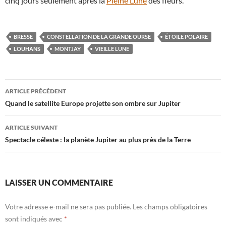
cinq jours seulement après la
Pleine Lune
des fleurs.
BRESSE
CONSTELLATION DE LA GRANDE OURSE
ÉTOILE POLAIRE
LOUHANS
MONTJAY
VIEILLE LUNE
Navigation
ARTICLE PRÉCÉDENT
des
Quand le satellite Europe projette son ombre sur Jupiter
articles
ARTICLE SUIVANT
Spectacle céleste : la planète Jupiter au plus près de la Terre
LAISSER UN COMMENTAIRE
Votre adresse e-mail ne sera pas publiée.
Les champs obligatoires
sont indiqués avec
*