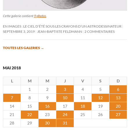
Cette galerie contient
9 photos
.
EN IMAGES : LE CIEL D’ÉTÉ SOUS LES CRAYONS D’UN ASTRODESSINATEUR
SEPTEMBRE 3, 2019
JEAN-BAPTISTE FELDMANN
2 COMMENTAIRES
TOUTES LES GALERIES
→
MAI 2018
L
M
M
J
V
S
D
1
2
3
4
5
6
7
8
9
10
11
12
13
14
15
16
17
18
19
20
21
22
23
24
25
26
27
28
29
30
31