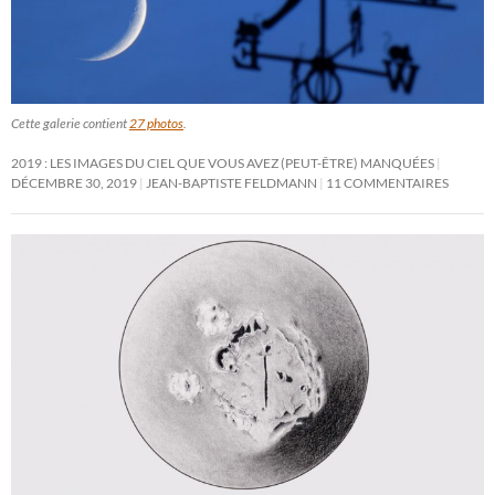
Cette galerie contient
27 photos
.
2019 : LES IMAGES DU CIEL QUE VOUS AVEZ (PEUT-ÊTRE) MANQUÉES
DÉCEMBRE 30, 2019
JEAN-BAPTISTE FELDMANN
11 COMMENTAIRES