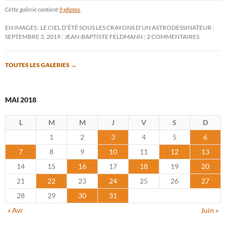
Cette galerie contient
9 photos
.
EN IMAGES : LE CIEL D’ÉTÉ SOUS LES CRAYONS D’UN ASTRODESSINATEUR
SEPTEMBRE 3, 2019
JEAN-BAPTISTE FELDMANN
2 COMMENTAIRES
TOUTES LES GALERIES
→
MAI 2018
L
M
M
J
V
S
D
1
2
3
4
5
6
7
8
9
10
11
12
13
14
15
16
17
18
19
20
21
22
23
24
25
26
27
28
29
30
31
« Avr
Juin »