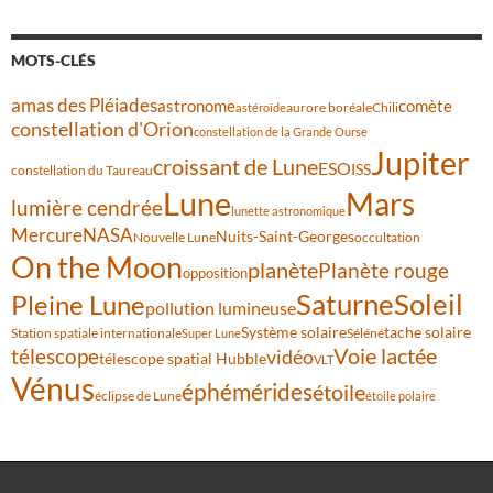
MOTS-CLÉS
amas des Pléiades
comète
astronome
aurore boréale
astéroïde
Chili
constellation d'Orion
constellation de la Grande Ourse
Jupiter
croissant de Lune
ESO
ISS
constellation du Taureau
Lune
Mars
lumière cendrée
lunette astronomique
Mercure
NASA
Nuits-Saint-Georges
Nouvelle Lune
occultation
On the Moon
planète
Planète rouge
opposition
Saturne
Soleil
Pleine Lune
pollution lumineuse
Système solaire
tache solaire
Station spatiale internationale
Séléné
Super Lune
Voie lactée
télescope
vidéo
télescope spatial Hubble
VLT
Vénus
éphémérides
étoile
éclipse de Lune
étoile polaire