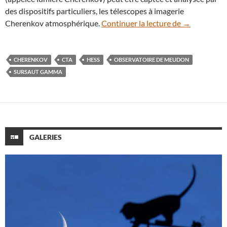
des dispositifs particuliers, les télescopes à imagerie
Un télescop
Cherenkov atmosphérique.
Continuer la lecture de
→
CHERENKOV
CTA
HESS
OBSERVATOIRE DE MEUDON
SURSAUT GAMMA
GALERIES