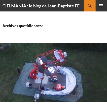
Recherche
CIELMANIA : le blog de Jean-Baptiste FELDMANN, photographe du ciel
ALLER
MENU
AU
PRINCI
CONTENU
Archives quotidiennes :