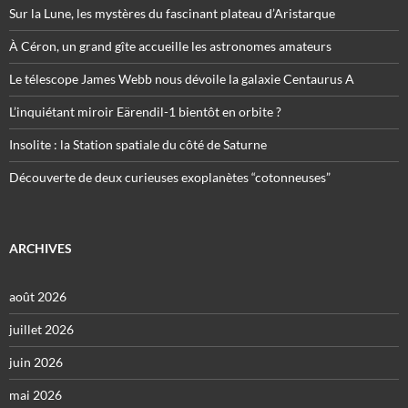
Sur la Lune, les mystères du fascinant plateau d’Aristarque
À Céron, un grand gîte accueille les astronomes amateurs
Le télescope James Webb nous dévoile la galaxie Centaurus A
L’inquiétant miroir Eärendil-1 bientôt en orbite ?
Insolite : la Station spatiale du côté de Saturne
Découverte de deux curieuses exoplanètes “cotonneuses”
ARCHIVES
août 2026
juillet 2026
juin 2026
mai 2026