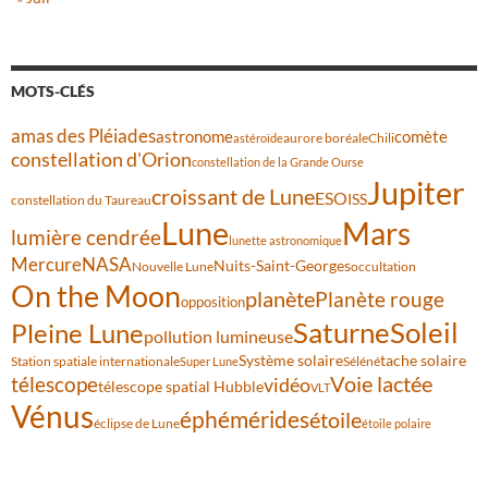
MOTS-CLÉS
amas des Pléiades
comète
astronome
aurore boréale
astéroïde
Chili
constellation d'Orion
constellation de la Grande Ourse
Jupiter
croissant de Lune
ESO
ISS
constellation du Taureau
Lune
Mars
lumière cendrée
lunette astronomique
Mercure
NASA
Nuits-Saint-Georges
Nouvelle Lune
occultation
On the Moon
planète
Planète rouge
opposition
Saturne
Soleil
Pleine Lune
pollution lumineuse
Système solaire
tache solaire
Station spatiale internationale
Séléné
Super Lune
Voie lactée
télescope
vidéo
télescope spatial Hubble
VLT
Vénus
éphémérides
étoile
éclipse de Lune
étoile polaire