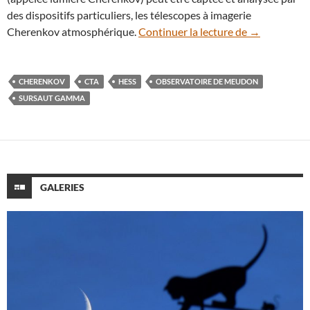
des dispositifs particuliers, les télescopes à imagerie
Un télescop
Cherenkov atmosphérique.
Continuer la lecture de
→
CHERENKOV
CTA
HESS
OBSERVATOIRE DE MEUDON
SURSAUT GAMMA
GALERIES