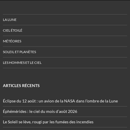
LA LUNE
CIEL ÉTOILÉ
MÉTÉORES
SOLEIL ET PLANÈTES
LES HOMMES ET LE CIEL
ARTICLES RÉCENTS
Éclipse du 12 août : un avion de la NASA dans l’ombre de la Lune
Éphémérides : le ciel du mois d’août 2026
Le Soleil se lève, rougi par les fumées des incendies