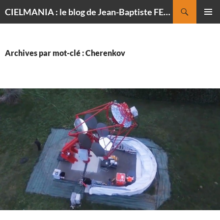
Recherche
CIELMANIA : le blog de Jean-Baptiste FELDMANN, photographe du ciel
ALLER
MENU
AU
PRINCI
CONTENU
Archives par mot-clé : Cherenkov