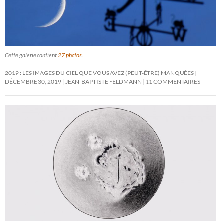
Cette galerie contient
27 photos
.
2019 : LES IMAGES DU CIEL QUE VOUS AVEZ (PEUT-ÊTRE) MANQUÉES
DÉCEMBRE 30, 2019
JEAN-BAPTISTE FELDMANN
11 COMMENTAIRES