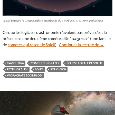
Le ciel pendant la Grande éclipse américaine du 8 avril 2024. © Dave Weixelman
Ce que les logiciels d’astronomie n’avaient pas prévu, c’est la
présence d’une deuxième comète, dite “
sungrazer
” (une famille
Une comè
de
comètes qui rasent le Soleil
).
Continuer la lecture de
→
8 AVRIL 2024
COMÈTE SUNGRAZER
ÉCLIPSE TOTALE DE SOLEIL
PETR HORÁLEK
SOHO
SOHO-5008
WORACHATE BOONPLOD