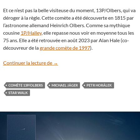
Et ce n’est pas la belle visiteuse du moment, 13P/Olbers, qui va
déroger à la règle. Cette comète a été découverte en 1815 par
l’astronome allemand Heinrich Olbers. Comme sa mythique
cousine
1P/Halley
, elle repasse nous voir en moyenne tous les
75 ans. Elle a été retrouvée en août 2023 par Alan Hale (co-
découvreur de la
grande comète de 1997
).
La comète 13P/Olbers revient nous rendr
Continuer la lecture de
→
COMÈTE 13P/OLBERS
MICHAEL JÄGER
PETR HORÁLEK
STAR WALK