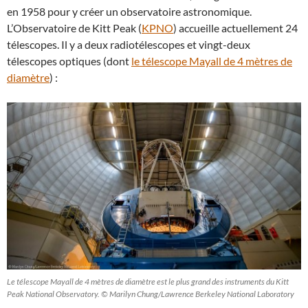
en 1958 pour y créer un observatoire astronomique.
L’Observatoire de Kitt Peak (
KPNO
) accueille actuellement 24
télescopes. Il y a deux radiotélescopes et vingt-deux
télescopes optiques (dont
le télescope Mayall de 4 mètres de
diamètre
) :
Le télescope Mayall de 4 mètres de diamètre est le plus grand des instruments du Kitt
Peak National Observatory. © Marilyn Chung/Lawrence Berkeley National Laboratory