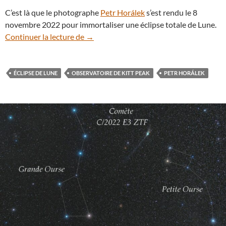
C’est là que le photographe
Petr Horálek
s’est rendu le 8
novembre 2022 pour immortaliser une éclipse totale de Lune.
Curieux spectacle nocturne à l’Observato
Continuer la lecture de
→
ÉCLIPSE DE LUNE
OBSERVATOIRE DE KITT PEAK
PETR HORÁLEK