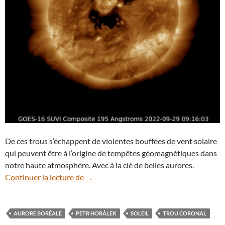
De ces trous s’échappent de violentes bouffées de vent solaire
qui peuvent être à l’origine de tempêtes géomagnétiques dans
notre haute atmosphère. Avec à la clé de belles aurores.
Soleil : deux trous coronaux déclenchent
Continuer la lecture de
→
AURORE BORÉALE
PETR HORÁLEK
SOLEIL
TROU CORONAL