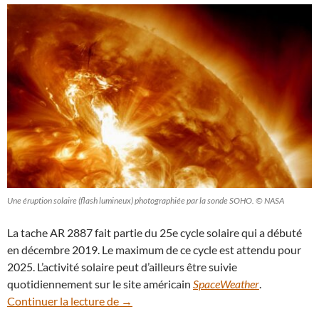
Une éruption solaire (flash lumineux) photographiée par la sonde SOHO. © NASA
La tache AR 2887 fait partie du 25e cycle solaire qui a débuté
en décembre 2019. Le maximum de ce cycle est attendu pour
2025. L’activité solaire peut d’ailleurs être suivie
quotidiennement sur le site américain
SpaceWeather
.
La Terre échappe de peu à la tempête sol
Continuer la lecture de
→