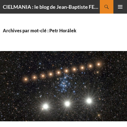
Recherche
CIELMANIA : le blog de Jean-Baptiste FELDMANN, photographe du ciel
ALLER
MENU
AU
PRINCI
CONTENU
Archives par mot-clé : Petr Horálek