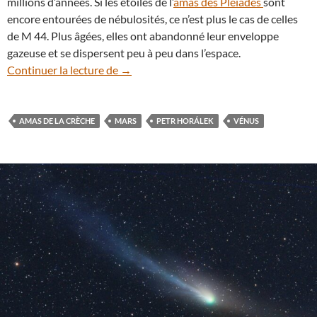
millions d’années. Si les étoiles de l’
amas des Pléiades
sont
encore entourées de nébulosités, ce n’est plus le cas de celles
de M 44. Plus âgées, elles ont abandonné leur enveloppe
gazeuse et se dispersent peu à peu dans l’espace.
Insolite : Mars et Vénus du côté de l’ama
Continuer la lecture de
→
AMAS DE LA CRÈCHE
MARS
PETR HORÁLEK
VÉNUS