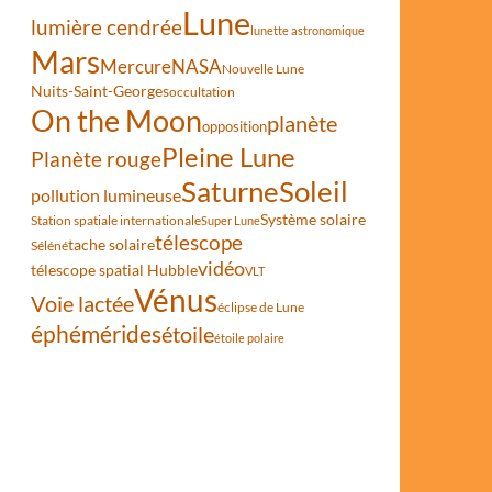
Lune
lumière cendrée
lunette astronomique
Mars
Mercure
NASA
Nouvelle Lune
Nuits-Saint-Georges
occultation
On the Moon
planète
opposition
Pleine Lune
Planète rouge
Saturne
Soleil
pollution lumineuse
Système solaire
Station spatiale internationale
Super Lune
télescope
tache solaire
Séléné
vidéo
télescope spatial Hubble
VLT
Vénus
Voie lactée
éclipse de Lune
éphémérides
étoile
étoile polaire