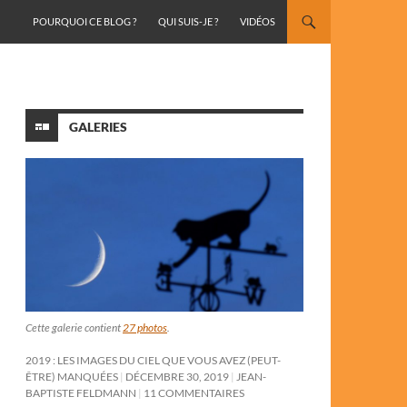
ALLER AU CONTENU
POURQUOI CE BLOG ?
QUI SUIS-JE ?
VIDÉOS
GALERIES
Cette galerie contient
27 photos
.
2019 : LES IMAGES DU CIEL QUE VOUS AVEZ (PEUT-
ÊTRE) MANQUÉES
DÉCEMBRE 30, 2019
JEAN-
BAPTISTE FELDMANN
11 COMMENTAIRES