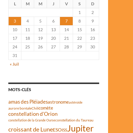
L
M
M
J
V
S
D
1
2
3
4
5
6
7
8
9
10
11
12
13
14
15
16
17
18
19
20
21
22
23
24
25
26
27
28
29
30
31
« Juil
MOTS-CLÉS
amas des Pléiades
astronome
astéroïde
comète
aurore boréale
Chili
constellation d'Orion
constellation du Taureau
constellation de la Grande Ourse
Jupiter
croissant de Lune
ESO
ISS