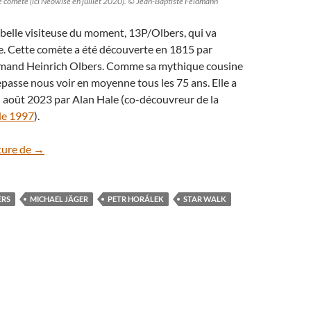
e comète (ici Neowise en juillet 2020). © Jean-Baptiste Feldmann
la belle visiteuse du moment, 13P/Olbers, qui va
le. Cette comète a été découverte en 1815 par
emand Heinrich Olbers. Comme sa mythique cousine
 repasse nous voir en moyenne tous les 75 ans. Elle a
 août 2023 par Alan Hale (co-découvreur de la
de 1997
).
La comète 13P/Olbers revient nous rendre visite
ture de
→
ERS
MICHAEL JÄGER
PETR HORÁLEK
STAR WALK