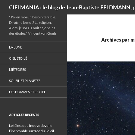
Recherche
CIELMANIA : le blog de Jean-Baptiste FELDMANN, p
"J'ai en moi un besoin terrible.
Dirais-je le mot? La religion.
Alors, je sors la nuit et je peins
des étoiles." Vincent van Gogh
Archives par m
LA LUNE
CIEL ÉTOILÉ
MÉTÉORES
SOLEIL ET PLANÈTES
LES HOMMES ET LE CIEL
ARTICLES RÉCENTS
Le télescope Inouye dévoile
l’incroyable surface du Soleil