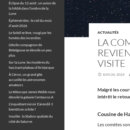
Éclipse du 12 août : un avion de
la NASA dans l’ombre de la
Lune
Éphémérides : le ciel du mois
d’août 2026
ACTUALITÉS
Le Soleil se lève, rougi par les
fumées des incendies
LA CO
L’étoile compagnon de
REVIE
Bételgeuse se dévoile un peu
plus
VISITE
Sur la Lune, les mystères du
fascinant plateau d’Aristarque
À Céron, un grand gîte
JUIN 26, 2024
accueille les astronomes
amateurs
Malgré les cour
Le télescope James Webb nous
intérêt le reto
dévoile la galaxie Centaurus A
L’inquiétant miroir Eärendil-1
bientôt en orbite ?
Cousine de Hal
Insolite : la Station spatiale du
côté de Saturne
Les comètes son