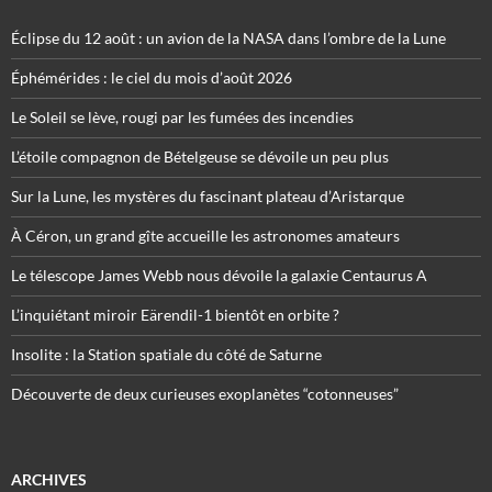
Éclipse du 12 août : un avion de la NASA dans l’ombre de la Lune
Éphémérides : le ciel du mois d’août 2026
Le Soleil se lève, rougi par les fumées des incendies
L’étoile compagnon de Bételgeuse se dévoile un peu plus
Sur la Lune, les mystères du fascinant plateau d’Aristarque
À Céron, un grand gîte accueille les astronomes amateurs
Le télescope James Webb nous dévoile la galaxie Centaurus A
L’inquiétant miroir Eärendil-1 bientôt en orbite ?
Insolite : la Station spatiale du côté de Saturne
Découverte de deux curieuses exoplanètes “cotonneuses”
ARCHIVES