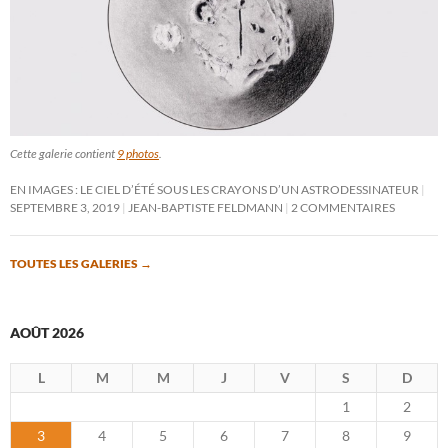
Cette galerie contient
9 photos
.
EN IMAGES : LE CIEL D’ÉTÉ SOUS LES CRAYONS D’UN ASTRODESSINATEUR
SEPTEMBRE 3, 2019
JEAN-BAPTISTE FELDMANN
2 COMMENTAIRES
TOUTES LES GALERIES
→
AOÛT 2026
L
M
M
J
V
S
D
1
2
3
4
5
6
7
8
9