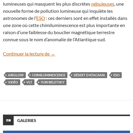
lumineuses qui masquent les plus discrètes
nébuleuses
, une
nouvelle forme de pollution lumineuse qui inquiète les
astronomes de l’
ESO
: ces derniers sont en effet installés dans
une zone où cette chimiluminescence est plus importante en
raison d’une faiblesse du bouclier magnétique terrestre
connue sous le nom d’anomalie de l’Atlantique sud.
En vidéo : l’airglow, l’étrange lumière du 
Continuer la lecture de
→
AIRGLOW
CHIMILUMINESCENCE
DÉSERT D'ATACAMA
ESO
VIDÉO
VLT
YURI BELETSKY
GALERIES