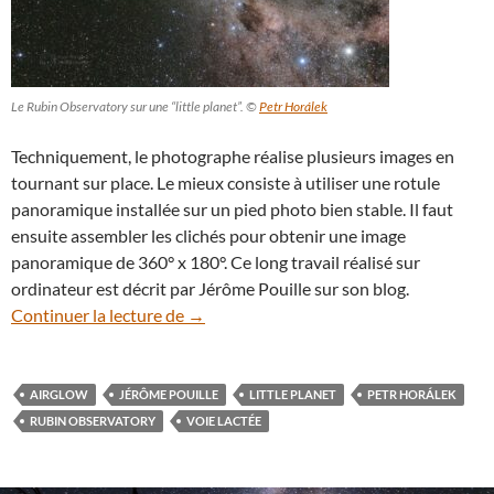
Le Rubin Observatory sur une “little planet”. ©
Petr Horálek
Techniquement, le photographe réalise plusieurs images en
tournant sur place. Le mieux consiste à utiliser une rotule
panoramique installée sur un pied photo bien stable. Il faut
ensuite assembler les clichés pour obtenir une image
panoramique de 360° x 180°. Ce long travail réalisé sur
ordinateur est décrit par Jérôme Pouille sur son blog.
Insolite : le Rubin Observatory sur une “l
Continuer la lecture de
→
AIRGLOW
JÉRÔME POUILLE
LITTLE PLANET
PETR HORÁLEK
RUBIN OBSERVATORY
VOIE LACTÉE