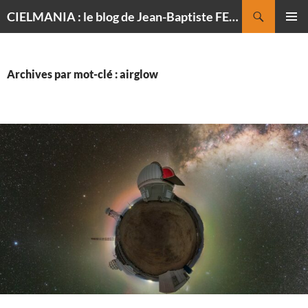
Recherche
CIELMANIA : le blog de Jean-Baptiste FELDMANN, photographe du ciel
ALLER
MENU
AU
PRINCI
CONTENU
Archives par mot-clé : airglow