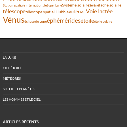
Système solaire
tache solaire
Station spatiale internationale
Séléné
Super Lune
Voie lactée
télescope
vidéo
télescope spatial Hubble
VLT
Vénus
éphémérides
étoile
éclipse de Lune
étoile polaire
LA LUNE
CIEL ÉTOILÉ
MÉTÉORES
SOLEIL ET PLANÈTES
LES HOMMES ET LE CIEL
ARTICLES RÉCENTS