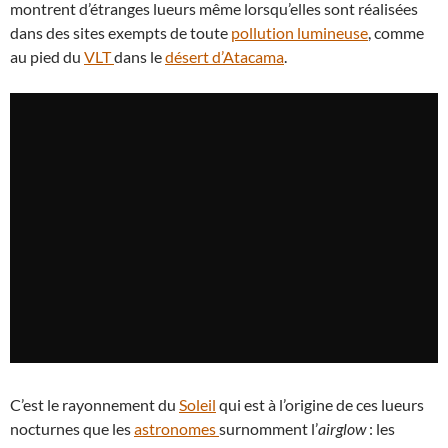
montrent d’étranges lueurs même lorsqu’elles sont réalisées
dans des sites exempts de toute
pollution lumineuse
, comme
au pied du
VLT
dans le
désert d’Atacama
.
C’est le rayonnement du
Soleil
qui est à l’origine de ces lueurs
nocturnes que les
astronomes
surnomment l’
airglow
: les