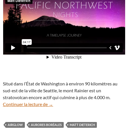
Situé dans l’État de Washington à environ 90 kilomètres au
sud-est de la ville de Seattle, le mont Rainier est un
stratovolcan encore actif qui culmine à plus de 4.000 m.
En vidéo : le Parc national du mont Rainie
Continuer la lecture de
→
AIRGLOW
AURORES BORÉALES
MATT DIETERICH