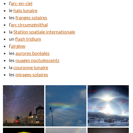
l’
arc-en-ciel
le
halo lunaire
les
franges solaires
l’
arc circumzénithal
la
Station spatiale internationale
un
flash Iridium
l’
airglow
les
aurores boréales
les
nuages noctulescents
la
couronne lunaire
les
mirages solaires