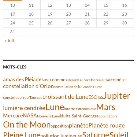
10
11
12
13
14
15
16
17
18
19
20
21
22
23
24
25
26
27
28
29
30
31
« Juil
MOTS-CLÉS
amas des Pléiades
comète
astronome
aurore boréale
astéroïde
Chili
constellation d'Orion
constellation de la Grande Ourse
Jupiter
croissant de Lune
ESO
ISS
constellation du Taureau
Lune
Mars
lumière cendrée
lunette astronomique
Mercure
NASA
Nuits-Saint-Georges
Nouvelle Lune
occultation
On the Moon
planète
Planète rouge
opposition
Saturne
Soleil
Pleine Lune
pollution lumineuse