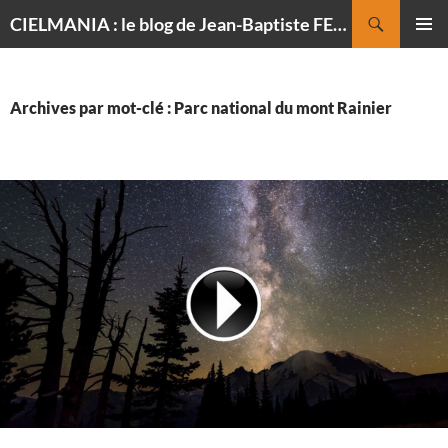
Recherche
CIELMANIA : le blog de Jean-Baptiste FELDMANN, photographe du ciel
ALLER
MENU
AU
PRINCI
CONTENU
Archives par mot-clé : Parc national du mont Rainier