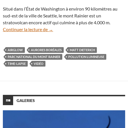
Situé dans l’État de Washington à environ 90 kilomètres au
sud-est de la ville de Seattle, le mont Rainier est un
stratovolcan encore actif qui culmine à plus de 4.000 m.
En vidéo : le Parc national du mont Rainie
Continuer la lecture de
→
AIRGLOW
AURORES BORÉALES
MATT DIETERICH
PARC NATIONAL DU MONT RAINIER
POLLUTION LUMINEUSE
TIME-LAPSE
VIDÉO
GALERIES