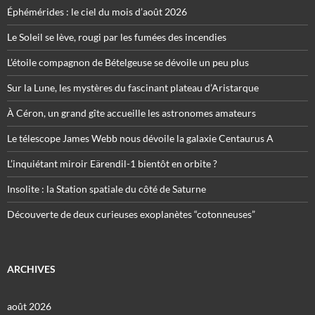
Éphémérides : le ciel du mois d’août 2026
Le Soleil se lève, rougi par les fumées des incendies
L’étoile compagnon de Bételgeuse se dévoile un peu plus
Sur la Lune, les mystères du fascinant plateau d’Aristarque
À Céron, un grand gîte accueille les astronomes amateurs
Le télescope James Webb nous dévoile la galaxie Centaurus A
L’inquiétant miroir Eärendil-1 bientôt en orbite ?
Insolite : la Station spatiale du côté de Saturne
Découverte de deux curieuses exoplanètes “cotonneuses”
ARCHIVES
août 2026