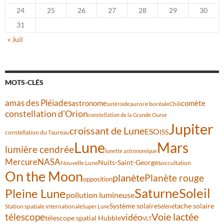
24
25
26
27
28
29
30
31
« Juil
MOTS-CLÉS
amas des Pléiades
comète
astronome
aurore boréale
astéroïde
Chili
constellation d'Orion
constellation de la Grande Ourse
Jupiter
croissant de Lune
ESO
ISS
constellation du Taureau
Lune
Mars
lumière cendrée
lunette astronomique
Mercure
NASA
Nuits-Saint-Georges
Nouvelle Lune
occultation
On the Moon
planète
Planète rouge
opposition
Saturne
Soleil
Pleine Lune
pollution lumineuse
Système solaire
tache solaire
Station spatiale internationale
Séléné
Super Lune
Voie lactée
télescope
vidéo
télescope spatial Hubble
VLT