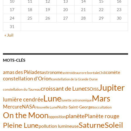
10
11
12
13
14
15
16
17
18
19
20
21
22
23
24
25
26
27
28
29
30
31
« Juil
MOTS-CLÉS
amas des Pléiades
comète
astronome
aurore boréale
astéroïde
Chili
constellation d'Orion
constellation de la Grande Ourse
Jupiter
croissant de Lune
ESO
ISS
constellation du Taureau
Lune
Mars
lumière cendrée
lunette astronomique
Mercure
NASA
Nuits-Saint-Georges
Nouvelle Lune
occultation
On the Moon
planète
Planète rouge
opposition
Saturne
Soleil
Pleine Lune
pollution lumineuse