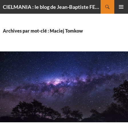
Recherche
CIELMANIA : le blog de Jean-Baptiste FELDMANN, photographe du ciel
ALLER
MENU
AU
PRINCI
CONTENU
Archives par mot-clé : Maciej Tomkow