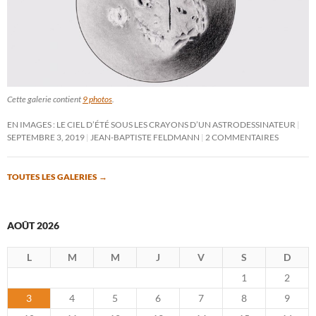
Cette galerie contient
9 photos
.
EN IMAGES : LE CIEL D’ÉTÉ SOUS LES CRAYONS D’UN ASTRODESSINATEUR
SEPTEMBRE 3, 2019
JEAN-BAPTISTE FELDMANN
2 COMMENTAIRES
TOUTES LES GALERIES
→
AOÛT 2026
L
M
M
J
V
S
D
1
2
3
4
5
6
7
8
9