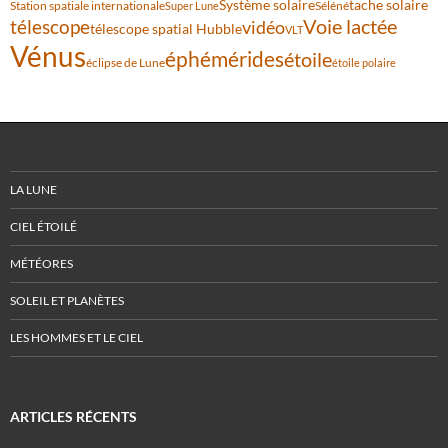
Système solaire
tache solaire
Station spatiale internationale
Séléné
Super Lune
Voie lactée
télescope
vidéo
télescope spatial Hubble
VLT
Vénus
éphémérides
étoile
éclipse de Lune
étoile polaire
LA LUNE
CIEL ÉTOILÉ
MÉTÉORES
SOLEIL ET PLANÈTES
LES HOMMES ET LE CIEL
ARTICLES RÉCENTS