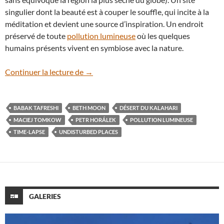
singulier dont la beauté est à couper le souffle, qui incite à la
méditation et devient une source d’inspiration. Un endroit
préservé de toute
pollution lumineuse
où les quelques
humains présents vivent en symbiose avec la nature.
En vidéo : Undisturbed Places, la magie d
Continuer la lecture de
→
BABAK TAFRESHI
BETH MOON
DÉSERT DU KALAHARI
MACIEJ TOMKOW
PETR HORÁLEK
POLLUTION LUMINEUSE
TIME-LAPSE
UNDISTURBED PLACES
GALERIES