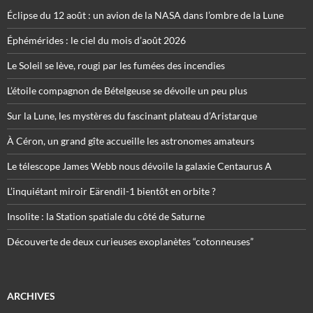
Éclipse du 12 août : un avion de la NASA dans l’ombre de la Lune
Éphémérides : le ciel du mois d’août 2026
Le Soleil se lève, rougi par les fumées des incendies
L’étoile compagnon de Bételgeuse se dévoile un peu plus
Sur la Lune, les mystères du fascinant plateau d’Aristarque
À Céron, un grand gîte accueille les astronomes amateurs
Le télescope James Webb nous dévoile la galaxie Centaurus A
L’inquiétant miroir Eärendil-1 bientôt en orbite ?
Insolite : la Station spatiale du côté de Saturne
Découverte de deux curieuses exoplanètes “cotonneuses”
ARCHIVES