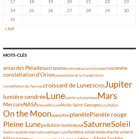
17
18
19
20
21
22
23
24
25
26
27
28
29
30
31
« Juil
MOTS-CLÉS
amas des Pléiades
comète
astronome
aurore boréale
astéroïde
Chili
constellation d'Orion
constellation de la Grande Ourse
Jupiter
croissant de Lune
ESO
ISS
constellation du Taureau
Lune
Mars
lumière cendrée
lunette astronomique
Mercure
NASA
Nuits-Saint-Georges
Nouvelle Lune
occultation
On the Moon
planète
Planète rouge
opposition
Saturne
Soleil
Pleine Lune
pollution lumineuse
Système solaire
tache solaire
Station spatiale internationale
Séléné
Super Lune
Voie lactée
télescope
vidéo