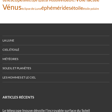
télescope spatial Hubble
VLT
Vénus
éphémérides
étoile
éclipse de Lune
étoile polaire
LA LUNE
CIEL ÉTOILÉ
MÉTÉORES
SOLEIL ET PLANÈTES
LES HOMMES ET LE CIEL
ARTICLES RÉCENTS
Le télescope Inouye dévoile l’incroyable surface du Soleil