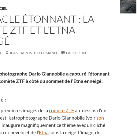
CIEL
CLE ÉTONNANT : LA
 ZTF ET L’ETNA
GÉ
3
JEAN-BAPTISTE FELDMANN
LAISSER UN
trophotographe Dario Giannobile a capturé l’étonnant
 comète ZTF à côté du sommet de l’Etna enneigé.
é :
 premières images de la
comète ZTF
au-dessus d’un
est l’astrophotographe Dario Giannobile (voir
son
ui inaugure magnifiquement ce thème avec un cliché
tre chevelu et de l’
Etna
sous la neige. L’image, de