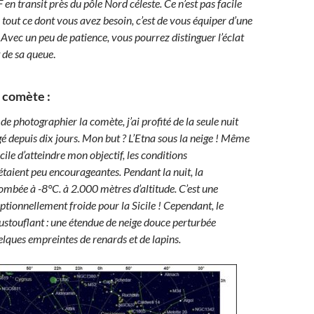
en transit près du pôle Nord céleste. Ce n’est pas facile
 tout ce dont vous avez besoin, c’est de vous équiper d’une
 Avec un peu de patience, vous pourrez distinguer l’éclat
t de sa queue
.
a comète :
de photographier la comète, j’ai profité de la seule nuit
gé depuis dix jours. Mon but ? L’Etna sous la neige ! Même
fficile d’atteindre mon objectif, les conditions
taient peu encourageantes. Pendant la nuit, la
ombée à -8°C. à 2.000 mètres d’altitude. C’est une
tionnellement froide pour la Sicile ! Cependant, le
ustouflant : une étendue de neige douce perturbée
lques empreintes de renards et de lapins.