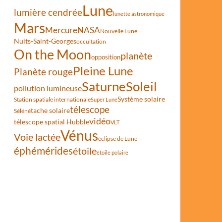
Lune
lumière cendrée
lunette astronomique
Mars
Mercure
NASA
Nouvelle Lune
Nuits-Saint-Georges
occultation
On the Moon
planète
opposition
Pleine Lune
Planète rouge
Saturne
Soleil
pollution lumineuse
Système solaire
Station spatiale internationale
Super Lune
télescope
tache solaire
Séléné
vidéo
télescope spatial Hubble
VLT
Vénus
Voie lactée
éclipse de Lune
éphémérides
étoile
étoile polaire