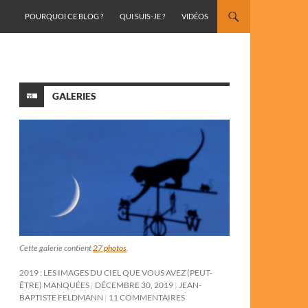
ALLER AU CONTENU
POURQUOI CE BLOG ?
QUI SUIS-JE ?
VIDÉOS
GALERIES
Cette galerie contient
27 photos
.
2019 : LES IMAGES DU CIEL QUE VOUS AVEZ (PEUT-
ÊTRE) MANQUÉES
DÉCEMBRE 30, 2019
JEAN-
BAPTISTE FELDMANN
11 COMMENTAIRES