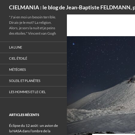
Recherche
CIELMANIA : le blog de Jean-Baptiste FELDMANN, p
"J'ai en moi un besoin terrible.
Dirais-je le mot? La religion.
Alors, je sors la nuit et je peins
des étoiles." Vincent van Gogh
LA LUNE
CIEL ÉTOILÉ
MÉTÉORES
SOLEIL ET PLANÈTES
LES HOMMES ET LE CIEL
ARTICLES RÉCENTS
Éclipse du 12 août : un avion de
la NASA dans l’ombre de la