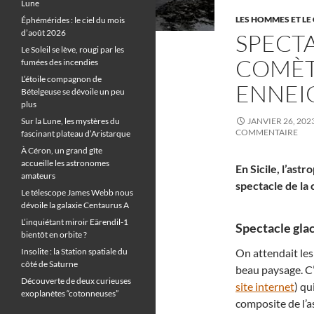
Lune
LES HOMMES ET LE 
Éphémérides : le ciel du mois
d’août 2026
SPECTA
Le Soleil se lève, rougi par les
COMÈTE
fumées des incendies
L’étoile compagnon de
ENNEI
Bételgeuse se dévoile un peu
plus
Sur la Lune, les mystères du
JANVIER 26, 202
COMMENTAIRE
fascinant plateau d’Aristarque
À Céron, un grand gîte
accueille les astronomes
En Sicile, l’as
amateurs
spectacle de la
Le télescope James Webb nous
dévoile la galaxie Centaurus A
L’inquiétant miroir Eärendil-1
Spectacle glac
bientôt en orbite ?
Insolite : la Station spatiale du
On attendait les
côté de Saturne
beau paysage. C’
Découverte de deux curieuses
site internet
) q
exoplanètes “cotonneuses”
composite de l’as