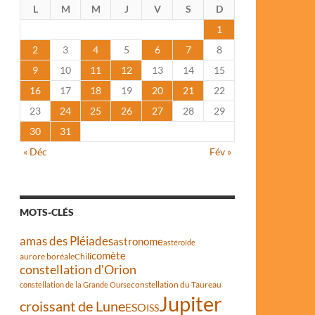
L
M
M
J
V
S
D
1
2
3
4
5
6
7
8
9
10
11
12
13
14
15
16
17
18
19
20
21
22
23
24
25
26
27
28
29
30
31
« Déc
Fév »
MOTS-CLÉS
amas des Pléiades
astronome
astéroïde
comète
aurore boréale
Chili
constellation d'Orion
constellation du Taureau
constellation de la Grande Ourse
Jupiter
croissant de Lune
ESO
ISS