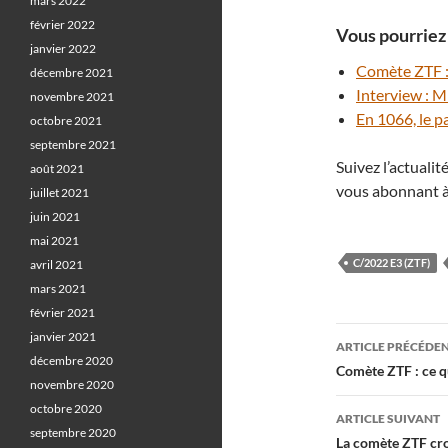
mars 2022
février 2022
Vous pourriez 
janvier 2022
Comète ZTF :
décembre 2021
Interview : M
novembre 2021
En 1066, le p
octobre 2021
septembre 2021
Suivez l’actuali
août 2021
vous abonnant à
juillet 2021
juin 2021
mai 2021
C/2022 E3 (ZTF)
avril 2021
mars 2021
février 2021
Navigati
janvier 2021
ARTICLE PRÉCÉDE
décembre 2020
des
Comète ZTF : ce q
novembre 2020
articles
octobre 2020
ARTICLE SUIVANT
septembre 2020
La comète ZTF cro