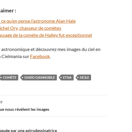
aimer :
 ce qu’en pense l’astronome Alan Hale
ichel Ory, chasseur de comètes
assage de la comète de Halley fut exceptionnel
té astronomique et découvrez mes images du ciel en
 Cielmania sur
Facebook
.
COMÈTE
DARIO GIANNOBILE
ETNA
SICILE
on
NT
ue nous révèlent les images
quée par une astrodessinatrice