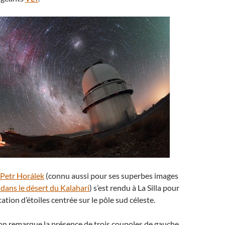
Petr Horálek
(connu aussi pour ses superbes images
 dans le désert du Kalahari
) s’est rendu à La Silla pour
tation d’étoiles centrée sur le pôle sud céleste.
on remarque la présence de trois coupoles de gauche