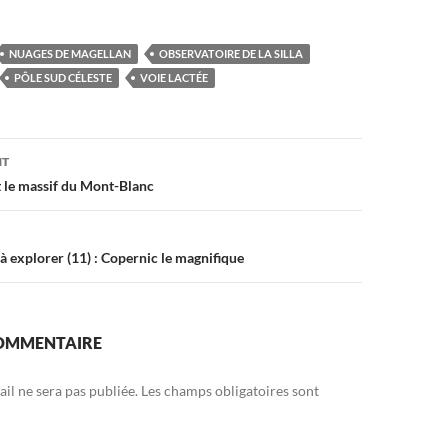
NUAGES DE MAGELLAN
OBSERVATOIRE DE LA SILLA
PÔLE SUD CÉLESTE
VOIE LACTÉE
on
NT
 le massif du Mont-Blanc
à explorer (11) : Copernic le magnifique
COMMENTAIRE
il ne sera pas publiée.
Les champs obligatoires sont