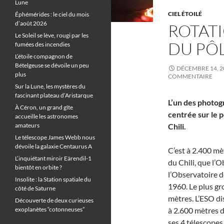
Lune
CIEL ÉTOILÉ
Éphémérides : le ciel du mois
d’août 2026
ROTATI
Le Soleil se lève, rougi par les
DU PÔL
fumées des incendies
L’étoile compagnon de
Bételgeuse se dévoile un peu
DÉCEMBRE 14, 2
plus
COMMENTAIRE
Sur la Lune, les mystères du
fascinant plateau d’Aristarque
L’un des photogr
À Céron, un grand gîte
centrée sur le p
accueille les astronomes
amateurs
Chili.
Le télescope James Webb nous
dévoile la galaxie Centaurus A
C’est à 2.400 mè
L’inquiétant miroir Eärendil-1
du Chili, que l’
bientôt en orbite ?
l’Observatoire d
Insolite : la Station spatiale du
1960. Le plus gr
côté de Saturne
mètres. L’ESO di
Découverte de deux curieuses
exoplanètes “cotonneuses”
à 2.600 mètres d
ses 4 télescope