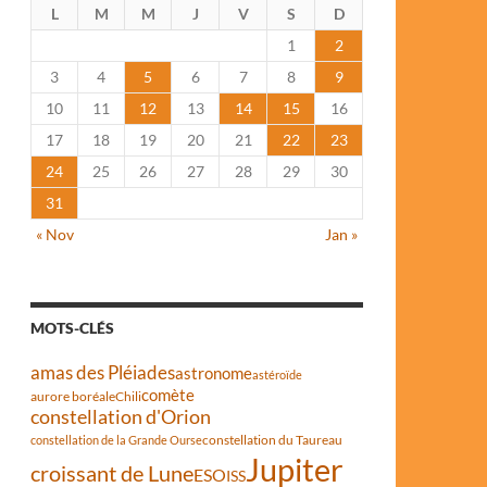
L
M
M
J
V
S
D
1
2
3
4
5
6
7
8
9
10
11
12
13
14
15
16
17
18
19
20
21
22
23
24
25
26
27
28
29
30
31
« Nov
Jan »
MOTS-CLÉS
amas des Pléiades
astronome
astéroïde
comète
aurore boréale
Chili
constellation d'Orion
constellation du Taureau
constellation de la Grande Ourse
Jupiter
croissant de Lune
ESO
ISS