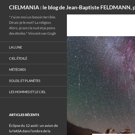
Recherche
CIELMANIA : le blog de Jean-Baptiste FELDMANN, p
"J'ai en moi un besoin terrible.
Dirais-je le mot? La religion.
Alors, je sors la nuit et je peins
des étoiles." Vincent van Gogh
LA LUNE
CIEL ÉTOILÉ
MÉTÉORES
SOLEIL ET PLANÈTES
LES HOMMES ET LE CIEL
ARTICLES RÉCENTS
Éclipse du 12 août : un avion de
la NASA dans l’ombre de la