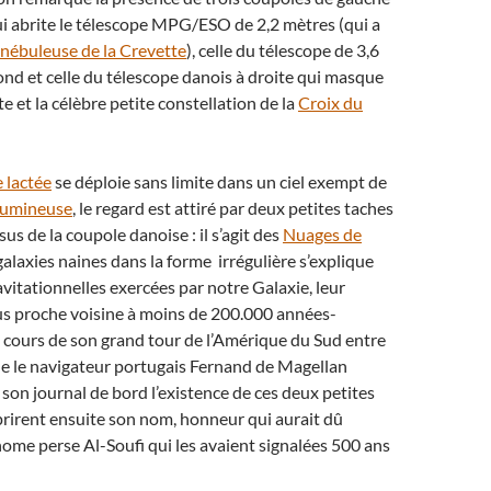
 qui abrite le télescope MPG/ESO de 2,2 mètres (qui a
nébuleuse de la Crevette
), celle du télescope de 3,6
ond et celle du télescope danois à droite qui masque
te et la célèbre petite constellation de la
Croix du
 lactée
se déploie sans limite dans un ciel exempt de
 lumineuse
, le regard est attiré par deux petites taches
us de la coupole danoise : il s’agit des
Nuages de
galaxies naines dans la forme irrégulière s’explique
avitationnelles exercées par notre Galaxie, leur
us proche voisine à moins de 200.000 années-
u cours de son grand tour de l’Amérique du Sud entre
e le navigateur portugais Fernand de Magellan
on journal de bord l’existence de ces deux petites
rirent ensuite son nom, honneur qui aurait dû
onome perse Al-Soufi qui les avaient signalées 500 ans