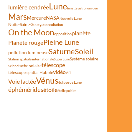
Lune
lumière cendrée
lunette astronomique
Mars
Mercure
NASA
Nouvelle Lune
Nuits-Saint-Georges
occultation
On the Moon
planète
opposition
Pleine Lune
Planète rouge
Saturne
Soleil
pollution lumineuse
Système solaire
Station spatiale internationale
Super Lune
télescope
tache solaire
Séléné
vidéo
télescope spatial Hubble
VLT
Vénus
Voie lactée
éclipse de Lune
éphémérides
étoile
étoile polaire