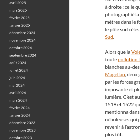
avril 2025
à droite : celle
mars 2025
photographié la
février 2025
mètres dans le f
janvier 2025
le pôle sud céles
décembre 2024
Sud
.
novembre 2024
octobre 2024
Alors que la
Voie
septembre 2024
toute
pollution
août 2024
blanches au-dess
juillet 2024
Magellan
, deux 
juin 2024
par les forces gr
mai 2024
imposante et pl
avril 2024
lumière. C’est a
mars 2024
1519 et 1522 qu
février 2024
mentionna dans s
janvier 2024
nébuleuses qui p
décembre 2023
revenir à l’astr
novembre 2023
plus tôt.
octobre 2023