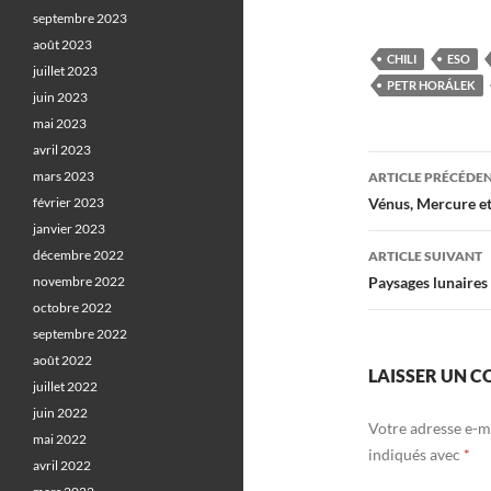
septembre 2023
août 2023
CHILI
ESO
juillet 2023
PETR HORÁLEK
juin 2023
mai 2023
avril 2023
Navigati
mars 2023
ARTICLE PRÉCÉDE
des
février 2023
Vénus, Mercure et
janvier 2023
articles
décembre 2022
ARTICLE SUIVANT
novembre 2022
Paysages lunaires 
octobre 2022
septembre 2022
août 2022
LAISSER UN 
juillet 2022
juin 2022
Votre adresse e-ma
mai 2022
indiqués avec
*
avril 2022