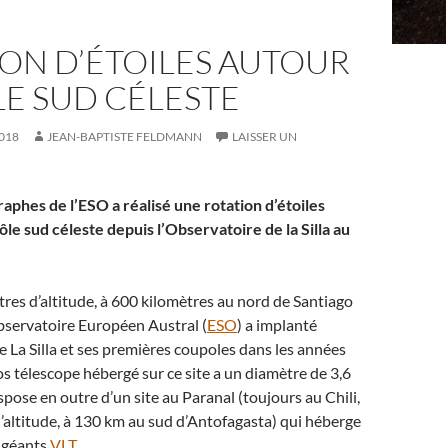
ON D’ÉTOILES AUTOUR
E SUD CÉLESTE
018
JEAN-BAPTISTE FELDMANN
LAISSER UN
aphes de l’ESO a réalisé une rotation d’étoiles
ôle sud céleste depuis l’Observatoire de la Silla au
tres d’altitude, à 600 kilomètres au nord de Santiago
Observatoire Européen Austral (
ESO
) a implanté
e La Silla et ses premières coupoles dans les années
os télescope hébergé sur ce site a un diamètre de 3,6
spose en outre d’un site au Paranal (toujours au Chili,
’altitude, à 130 km au sud d’Antofagasta) qui héberge
s géants
VLT
.