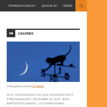
ALLER AU CONTENU
POURQUOI CE BLOG ?
QUI SUIS-JE ?
VIDÉOS
GALERIES
Cette galerie contient
27 photos
.
2019 : LES IMAGES DU CIEL QUE VOUS AVEZ (PEUT-
ÊTRE) MANQUÉES
DÉCEMBRE 30, 2019
JEAN-
BAPTISTE FELDMANN
11 COMMENTAIRES