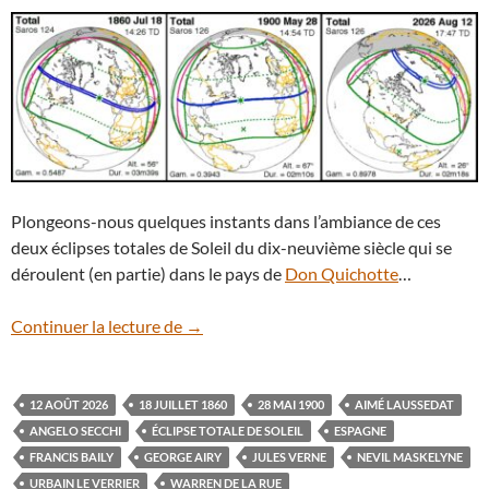
Plongeons-nous quelques instants dans l’ambiance de ces
deux éclipses totales de Soleil du dix-neuvième siècle qui se
déroulent (en partie) dans le pays de
Don Quichotte
…
1860, 1900, 2026 : éclipses au pays de 
Continuer la lecture de
→
12 AOÛT 2026
18 JUILLET 1860
28 MAI 1900
AIMÉ LAUSSEDAT
ANGELO SECCHI
ÉCLIPSE TOTALE DE SOLEIL
ESPAGNE
FRANCIS BAILY
GEORGE AIRY
JULES VERNE
NEVIL MASKELYNE
URBAIN LE VERRIER
WARREN DE LA RUE