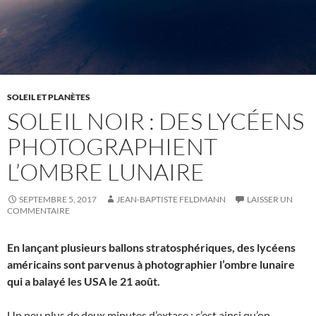
SOLEIL ET PLANÈTES
SOLEIL NOIR : DES LYCÉENS
PHOTOGRAPHIENT
L’OMBRE LUNAIRE
SEPTEMBRE 5, 2017
JEAN-BAPTISTE FELDMANN
LAISSER UN
COMMENTAIRE
En lançant plusieurs ballons stratosphériques, des lycéens
américains sont parvenus à photographier l’ombre lunaire
qui a balayé les USA le 21 août.
Un peu plus de deux minutes d’extase : c’est ainsi qu’on