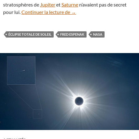
stratosphères de
Jupiter
et
Saturne
n’avaient pas de secret
Décès de Fred Espenak, célèbre 
pour lui.
Continuer la lecture de
→
ÉCLIPSE TOTALE DE SOLEIL
FRED ESPENAK
NASA