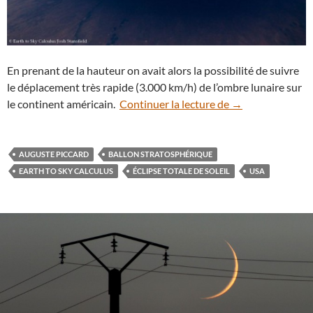
En prenant de la hauteur on avait alors la possibilité de suivre
le déplacement très rapide (3.000 km/h) de l’ombre lunaire sur
Soleil noir : des
le continent américain.
Continuer la lecture de
→
AUGUSTE PICCARD
BALLON STRATOSPHÉRIQUE
EARTH TO SKY CALCULUS
ÉCLIPSE TOTALE DE SOLEIL
USA