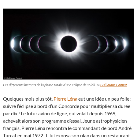
Les différents instants de la phase totale d’une éclipse de soleil. ©
Guillaume Cannat
Quelques mois plus tôt,
Pierre Léna
eut une idée un peu folle :
suivre l’éclipse à bord d’un Concorde pour multiplier sa durée
par dix ! Le futur avion de ligne, qui volait depuis 1969,
achevait alors son programme d’essai. Jeune astrophysicien
français, Pierre Léna rencontra le commandant de bord André
Turcat en mai 1972. Il lui exposa son plan dans un restaurant