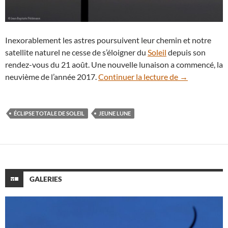
Inexorablement les astres poursuivent leur chemin et notre
satellite naturel ne cesse de s’éloigner du
Soleil
depuis son
rendez-vous du 21 août. Une nouvelle lunaison a commencé, la
Jeune Lune 48 
neuvième de l’année 2017.
Continuer la lecture de
→
ÉCLIPSE TOTALE DE SOLEIL
JEUNE LUNE
GALERIES