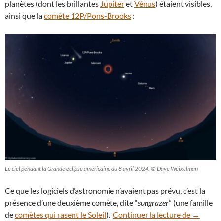
planètes (dont les brillantes
Jupiter
et
Vénus
) étaient visibles,
ainsi que la
comète 12P/Pons-Brooks
:
Le ciel pendant la Grande éclipse américaine du 8 avril 2024. © Dave Weixelman
Ce que les logiciels d’astronomie n’avaient pas prévu, c’est la
présence d’une deuxième comète, dite “
sungrazer
” (une famille
Une comè
de
comètes qui rasent le Soleil
).
Continuer la lecture de
→