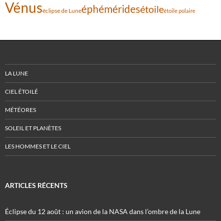
Vénus
éphémérides
étoile
éclipse de Lune
étoile polaire
LA LUNE
CIEL ÉTOILÉ
MÉTÉORES
SOLEIL ET PLANÈTES
LES HOMMES ET LE CIEL
ARTICLES RÉCENTS
Éclipse du 12 août : un avion de la NASA dans l’ombre de la Lune