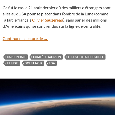
Ce fut le cas le 21 août dernier où des milliers d’étrangers sont
allés aux USA pour se placer dans l’ombre de la Lune (comme
l’a fait le français
Olivier Sauzereau
), sans parler des millions
d’Américains qui se sont rendus sur la ligne de centralité.
Carbondale : deux éclipses totales de Sole
Continuer la lecture de
→
CARBONDALE
COMTÉ DE JACKSON
ÉCLIPSE TOTALE DE SOLEIL
ILLINOIS
SOLEIL NOIR
USA