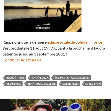
Rappelons que la dernière
éclipse totale de Soleil en France
s’est produite le 11 août 1999. Quant à la prochaine, il faudra
patienter jusqu’au 3 septembre 2081 !
Soleils noirs, des rendez-vous exception
Continuer la lecture de
→
12 AOÛT 2026
2 AOÛT 2027
ÉCLIPSE TOTALE DE SOLEIL
ENASTROS
JEAN-MARC LECLEIRE
SOLEIL NOIR
STELVISION