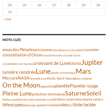
24
25
26
27
28
29
30
31
« Juil
MOTS-CLÉS
amas des Pléiades
comète
astronome
aurore boréale
astéroïde
Chili
constellation d'Orion
constellation de la Grande Ourse
Jupiter
croissant de Lune
ESO
ISS
constellation du Taureau
Lune
Mars
lumière cendrée
lunette astronomique
Mercure
NASA
Nuits-Saint-Georges
Nouvelle Lune
occultation
On the Moon
planète
Planète rouge
opposition
Saturne
Soleil
Pleine Lune
pollution lumineuse
Système solaire
tache solaire
Station spatiale internationale
Séléné
Super Lune
Voie lactée
télescope
vidéo
télescope spatial Hubble
VLT