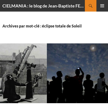
Recherche
CIELMANIA : le blog de Jean-Baptiste FELDMANN, photographe du ciel
ALLER
MENU
AU
PRINCI
CONTENU
Archives par mot-clé : éclipse totale de Soleil