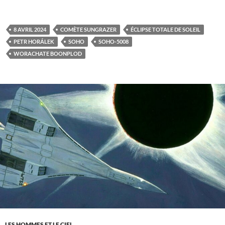
8 AVRIL 2024
COMÈTE SUNGRAZER
ÉCLIPSE TOTALE DE SOLEIL
PETR HORÁLEK
SOHO
SOHO-5008
WORACHATE BOONPLOD
LES HOMMES ET LE CIEL