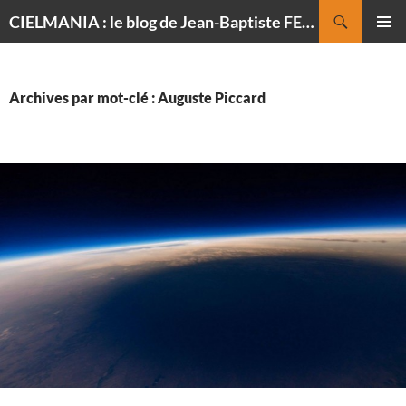
Recherche
CIELMANIA : le blog de Jean-Baptiste FELDMANN, photographe du ciel
ALLER
MENU
AU
PRINCI
CONTENU
Archives par mot-clé : Auguste Piccard