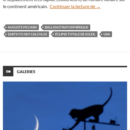
Soleil noir : des
le continent américain.
Continuer la lecture de
→
AUGUSTE PICCARD
BALLON STRATOSPHÉRIQUE
EARTH TO SKY CALCULUS
ÉCLIPSE TOTALE DE SOLEIL
USA
GALERIES