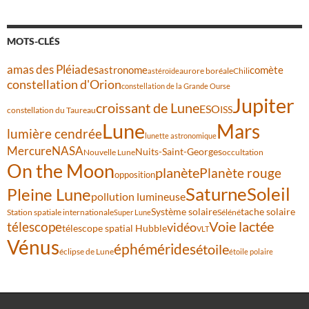
MOTS-CLÉS
amas des Pléiades
comète
astronome
aurore boréale
astéroïde
Chili
constellation d'Orion
constellation de la Grande Ourse
Jupiter
croissant de Lune
ESO
ISS
constellation du Taureau
Lune
Mars
lumière cendrée
lunette astronomique
Mercure
NASA
Nuits-Saint-Georges
Nouvelle Lune
occultation
On the Moon
planète
Planète rouge
opposition
Saturne
Soleil
Pleine Lune
pollution lumineuse
Système solaire
tache solaire
Station spatiale internationale
Séléné
Super Lune
Voie lactée
télescope
vidéo
télescope spatial Hubble
VLT
Vénus
éphémérides
étoile
éclipse de Lune
étoile polaire