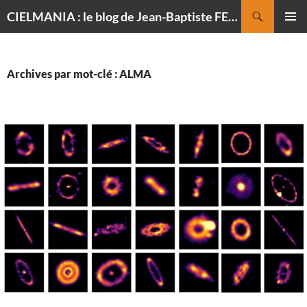
Recherche
CIELMANIA : le blog de Jean-Baptiste FELDMANN, photographe du ciel
ALLER
MENU
AU
PRINCI
CONTENU
Archives par mot-clé : ALMA