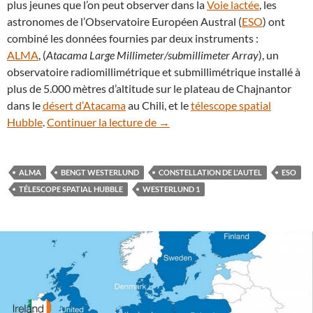
plus jeunes que l’on peut observer dans la
Voie lactée
, les
astronomes de l’Observatoire Européen Austral (
ESO
) ont
combiné les données fournies par deux instruments :
ALMA
, (
Atacama Large Millimeter/submillimeter Array
), un
observatoire radiomillimétrique et submillimétrique installé à
plus de 5.000 mètres d’altitude sur le plateau de Chajnantor
dans le
désert d’Atacama
au Chili, et le
télescope spatial
Westerlund 1, l’amas d’étoiles q
Hubble
.
Continuer la lecture de
→
ALMA
BENGT WESTERLUND
CONSTELLATION DE L'AUTEL
ESO
TÉLESCOPE SPATIAL HUBBLE
WESTERLUND 1