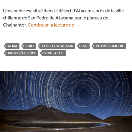
L’ensemble est situé dans le désert d’Atacama, près de la ville
chilienne de San Pedro de Atacama, sur le plateau de
Les antennes d’ALMA en vert
Chajnantor.
Continuer la lecture de
→
ALMA
CHILI
DÉSERT D'ATACAMA
ESO
INTERFÉROMÈTRE
RADIOTÉLESCOPE
VOIE LACTÉE