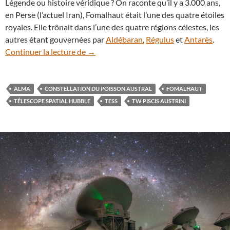
Légende ou histoire véridique ? On raconte qu’il y a 3.000 ans,
en Perse (l’actuel Iran), Fomalhaut était l’une des quatre étoiles
royales. Elle trônait dans l’une des quatre régions célestes, les
autres étant gouvernées par
Aldébaran
,
Régulus
et
Antarès
.
Incessantes collisions de comètes autour
Continuer la lecture de
→
ALMA
CONSTELLATION DU POISSON AUSTRAL
FOMALHAUT
TÉLESCOPE SPATIAL HUBBLE
TESS
TW PISCIS AUSTRINI