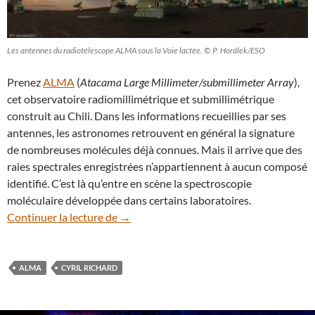
Les antennes du radiotélescope ALMA sous la Voie lactée. © P. Horálek/ESO
Prenez
ALMA
(
Atacama Large Millimeter/submillimeter Array
),
cet observatoire radiomillimétrique et submillimétrique
construit au Chili. Dans les informations recueillies par ses
antennes, les astronomes retrouvent en général la signature
de nombreuses molécules déjà connues. Mais il arrive que des
raies spectrales enregistrées n’appartiennent à aucun composé
identifié. C’est là qu’entre en scène la spectroscopie
moléculaire développée dans certains laboratoires.
La spectroscopie en laboratoire au seco
Continuer la lecture de
→
ALMA
CYRIL RICHARD