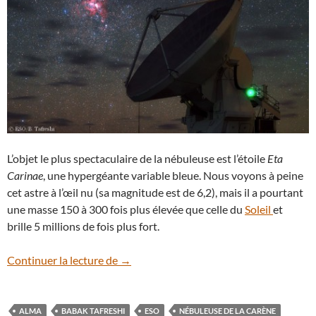
L’objet le plus spectaculaire de la nébuleuse est l’étoile
Eta
Carinae
, une hypergéante variable bleue. Nous voyons à peine
cet astre à l’œil nu (sa magnitude est de 6,2), mais il a pourtant
une masse 150 à 300 fois plus élevée que celle du
Soleil
et
brille 5 millions de fois plus fort.
La nébuleuse de la Carène, une immense 
Continuer la lecture de
→
ALMA
BABAK TAFRESHI
ESO
NÉBULEUSE DE LA CARÈNE