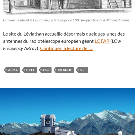
Gravure montrant le Léviathan, un télescope de 183 cm appartenant à William Parsons.
Le site du Léviathan accueille désormais quelques-unes des
antennes du radiotélescope européen géant
LOFAR
(
LOw
L’Irlande devient le s
Frequency ARray
).
Continuer la lecture de
→
ALMA
E-ELT
ESO
IRLANDE
VLT