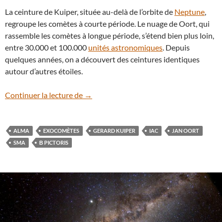
La ceinture de Kuiper, située au-delà de l’orbite de
Neptune
,
regroupe les comètes à courte période. Le nuage de Oort, qui
rassemble les comètes à longue période, s’étend bien plus loin,
entre 30.000 et 100.000
unités astronomiques
. Depuis
quelques années, on a découvert des ceintures identiques
autour d’autres étoiles.
Les exocomètes sont nombreuses autour 
Continuer la lecture de
→
ALMA
EXOCOMÈTES
GERARD KUIPER
IAC
JAN OORT
SMA
Β PICTORIS