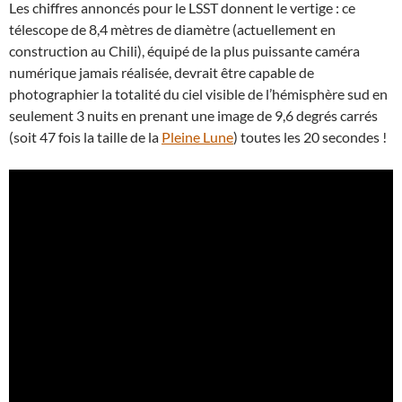
Les chiffres annoncés pour le LSST donnent le vertige : ce
télescope de 8,4 mètres de diamètre (actuellement en
construction au Chili), équipé de la plus puissante caméra
numérique jamais réalisée, devrait être capable de
photographier la totalité du ciel visible de l’hémisphère sud en
seulement 3 nuits en prenant une image de 9,6 degrés carrés
(soit 47 fois la taille de la
Pleine Lune
) toutes les 20 secondes !