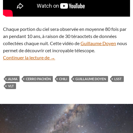
Chaque portion du ciel sera observée en moyenne 80 fois par
an pendant 10 ans, à raison de 30 téraoctets de données
collectées chaque nuit. Cette vidéo de
Guillaume Doyen
nous
permet de découvrir cet incroyable télescope.
En vidéo : le LSST (Large Synoptic Survey
Continuer la lecture de
→
ALMA
CERRO PACHÓN
CHILI
GUILLAUME DOYEN
LSST
VLT