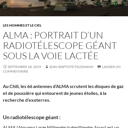
LES HOMMES ET LE CIEL
ALMA : PORTRAIT D’UN
RADIOTÉLESCOPE GÉANT
SOUS LA VOIE LACTÉE
SEPTEMBRE 18, 2019
JEAN-BAPTISTE FELDMANN
LAISSER UN
COMMENTAIRE
Au Chili, les 66 antennes d’ALMA scrutent les disques de gaz
et de poussière qui entourent de jeunes étoiles, à la
recherche d’exoterres.
Un radiotélescope géant :
ALMA (
Atacama Large Millimeter/submillimeter Array
) est un