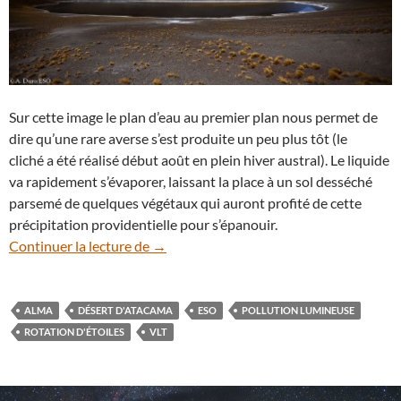
Sur cette image le plan d’eau au premier plan nous permet de
dire qu’une rare averse s’est produite un peu plus tôt (le
cliché a été réalisé début août en plein hiver austral). Le liquide
va rapidement s’évaporer, laissant la place à un sol desséché
parsemé de quelques végétaux qui auront profité de cette
précipitation providentielle pour s’épanouir.
Ciel nocturne après la pluie dans le dése
Continuer la lecture de
→
ALMA
DÉSERT D'ATACAMA
ESO
POLLUTION LUMINEUSE
ROTATION D'ÉTOILES
VLT