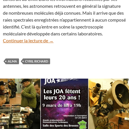
antennes, les astronomes retrouvent en général la signature
de nombreuses molécules déjà connues. Mais il arrive que des
raies spectrales enregistrées n’appartiennent à aucun composé
identifié. C’est là qu’entre en scène la spectroscopie
moléculaire développée dans certains laboratoires.
La spectroscopie en laboratoire au seco
Continuer la lecture de
→
ALMA
CYRIL RICHARD