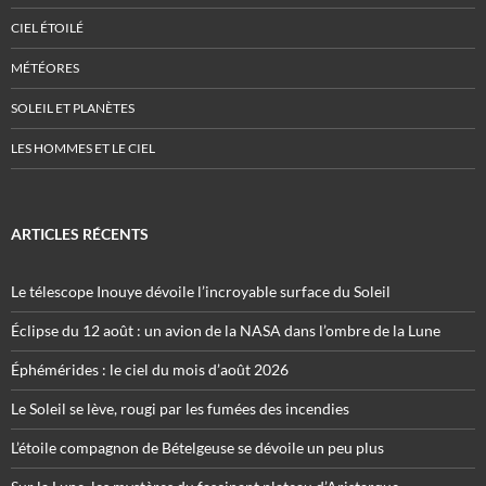
CIEL ÉTOILÉ
MÉTÉORES
SOLEIL ET PLANÈTES
LES HOMMES ET LE CIEL
ARTICLES RÉCENTS
Le télescope Inouye dévoile l’incroyable surface du Soleil
Éclipse du 12 août : un avion de la NASA dans l’ombre de la Lune
Éphémérides : le ciel du mois d’août 2026
Le Soleil se lève, rougi par les fumées des incendies
L’étoile compagnon de Bételgeuse se dévoile un peu plus