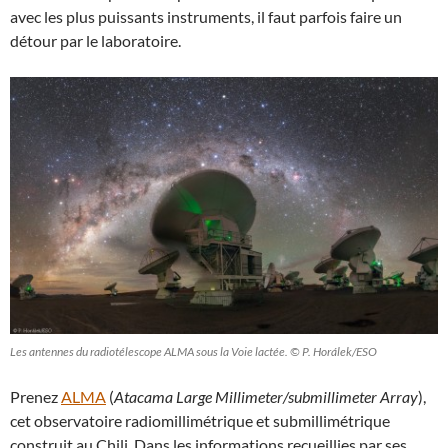
avec les plus puissants instruments, il faut parfois faire un
détour par le laboratoire.
Les antennes du radiotélescope ALMA sous la Voie lactée. © P. Horálek/ESO
Prenez
ALMA
(
Atacama Large Millimeter/submillimeter Array
),
cet observatoire radiomillimétrique et submillimétrique
construit au Chili. Dans les informations recueillies par ses