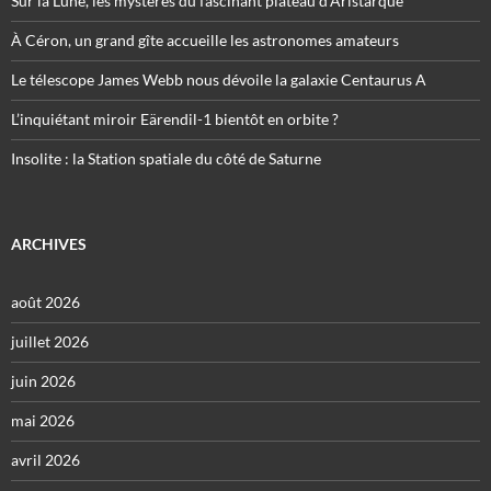
Sur la Lune, les mystères du fascinant plateau d’Aristarque
À Céron, un grand gîte accueille les astronomes amateurs
Le télescope James Webb nous dévoile la galaxie Centaurus A
L’inquiétant miroir Eärendil-1 bientôt en orbite ?
Insolite : la Station spatiale du côté de Saturne
ARCHIVES
août 2026
juillet 2026
juin 2026
mai 2026
avril 2026