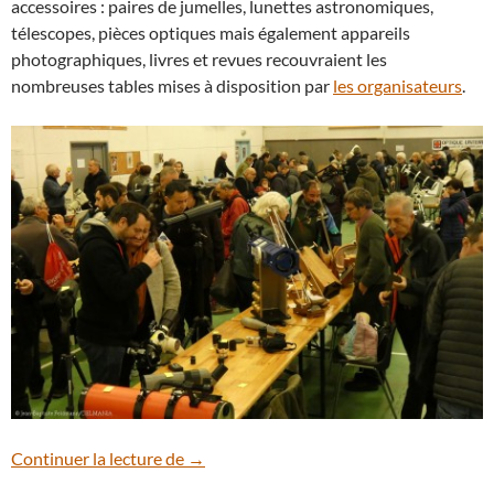
accessoires : paires de jumelles, lunettes astronomiques,
télescopes, pièces optiques mais également appareils
photographiques, livres et revues recouvraient les
nombreuses tables mises à disposition par
les organisateurs
.
JOA : vingtième édition de l’occasion a
Continuer la lecture de
→