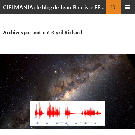
Recherche
CIELMANIA : le blog de Jean-Baptiste FELDMANN, photographe du ciel
ALLER
MENU
AU
PRINCI
CONTENU
Archives par mot-clé : Cyril Richard