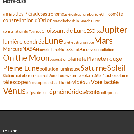
MOTS-CLÉS
amas des Pléiades
comète
astronome
aurore boréale
astéroïde
Chili
constellation d'Orion
constellation de la Grande Ourse
Jupiter
croissant de Lune
ESO
ISS
constellation du Taureau
Lune
Mars
lumière cendrée
lunette astronomique
Mercure
NASA
Nuits-Saint-Georges
Nouvelle Lune
occultation
On the Moon
planète
Planète rouge
opposition
Saturne
Soleil
Pleine Lune
pollution lumineuse
Système solaire
tache solaire
Station spatiale internationale
Séléné
Super Lune
Voie lactée
télescope
vidéo
télescope spatial Hubble
VLT
Vénus
éphémérides
étoile
éclipse de Lune
étoile polaire
LA LUNE