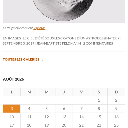
Cette galerie contient
9 photos
.
EN IMAGES : LE CIEL D’ÉTÉ SOUS LES CRAYONS D’UN ASTRODESSINATEUR
SEPTEMBRE 3, 2019
JEAN-BAPTISTE FELDMANN
2 COMMENTAIRES
TOUTES LES GALERIES
→
AOÛT 2026
L
M
M
J
V
S
D
1
2
3
4
5
6
7
8
9
10
11
12
13
14
15
16
17
18
19
20
21
22
23