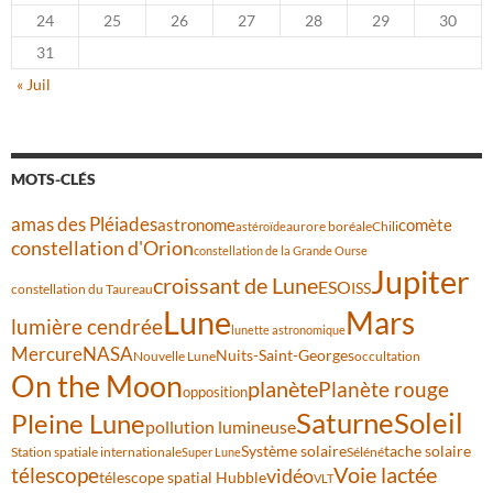
24
25
26
27
28
29
30
31
« Juil
MOTS-CLÉS
amas des Pléiades
comète
astronome
aurore boréale
astéroïde
Chili
constellation d'Orion
constellation de la Grande Ourse
Jupiter
croissant de Lune
ESO
ISS
constellation du Taureau
Lune
Mars
lumière cendrée
lunette astronomique
Mercure
NASA
Nuits-Saint-Georges
Nouvelle Lune
occultation
On the Moon
planète
Planète rouge
opposition
Saturne
Soleil
Pleine Lune
pollution lumineuse
Système solaire
tache solaire
Station spatiale internationale
Séléné
Super Lune
Voie lactée
télescope
vidéo
télescope spatial Hubble
VLT