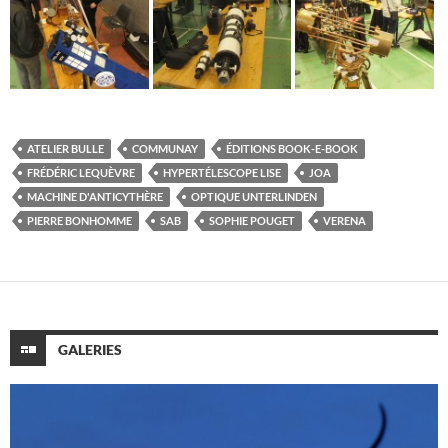
ATELIER BULLE
COMMUNAY
ÉDITIONS BOOK-E-BOOK
FRÉDÉRIC LEQUÈVRE
HYPERTÉLESCOPE LISE
JOA
MACHINE D'ANTICYTHÈRE
OPTIQUE UNTERLINDEN
PIERRE BONHOMME
SAB
SOPHIE POUGET
VERENA
GALERIES