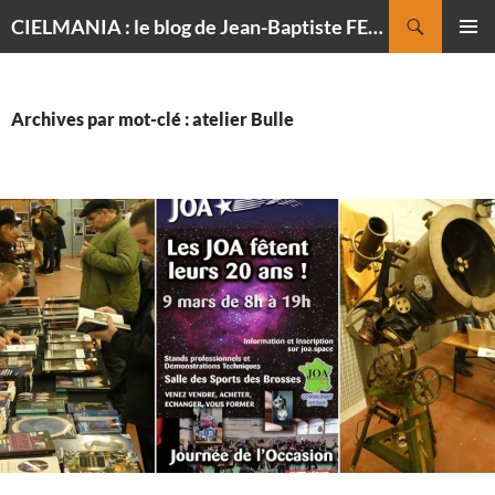
Recherche
CIELMANIA : le blog de Jean-Baptiste FELDMANN, photographe du ciel
ALLER
MENU
AU
PRINCI
CONTENU
Archives par mot-clé : atelier Bulle