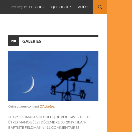
ALLER AU CONTENU
POURQUOI CE BLOG ?
QUI SUIS-JE ?
VIDÉOS
GALERIES
Cette galerie contient
27 photos
.
2019 : LES IMAGES DU CIEL QUE VOUS AVEZ (PEUT-
ÊTRE) MANQUÉES
DÉCEMBRE 30, 2019
JEAN-
BAPTISTE FELDMANN
11 COMMENTAIRES