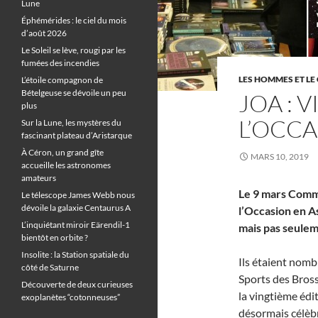
Lune
Éphémérides : le ciel du mois
d’août 2026
Le Soleil se lève, rougi par les
fumées des incendies
LES HOMMES ET LE 
L’étoile compagnon de
Bételgeuse se dévoile un peu
JOA : 
plus
L’OCC
Sur la Lune, les mystères du
fascinant plateau d’Aristarque
À Céron, un grand gîte
MARS 10, 2019
accueille les astronomes
amateurs
Le 9 mars Commu
Le télescope James Webb nous
dévoile la galaxie Centaurus A
l’Occasion en A
L’inquiétant miroir Eärendil-1
mais pas seulem
bientôt en orbite ?
Insolite : la Station spatiale du
Ils étaient nomb
côté de Saturne
Sports des Bro
Découverte de deux curieuses
la vingtième édi
exoplanètes “cotonneuses”
désormais célèb