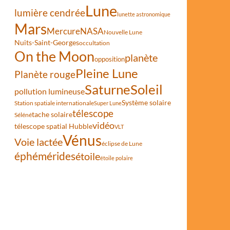
Lune
lumière cendrée
lunette astronomique
Mars
Mercure
NASA
Nouvelle Lune
Nuits-Saint-Georges
occultation
On the Moon
planète
opposition
Pleine Lune
Planète rouge
Saturne
Soleil
pollution lumineuse
Système solaire
Station spatiale internationale
Super Lune
télescope
tache solaire
Séléné
vidéo
télescope spatial Hubble
VLT
Vénus
Voie lactée
éclipse de Lune
éphémérides
étoile
étoile polaire