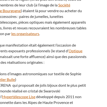
embres de leur club (à l’image de la
Société
e Bourgogne
) étaient là pour vendre ou acheter du
ccessoires : paires de jumelles, lunettes
télescopes, pièces optiques mais également appareils
 livres et revues recouvraient les nombreuses tables
ion par
les organisateurs
.
ue manifestation était également l’occasion de
rents exposants professionnels (le stand d’
Optique
aissait une forte affluence) ainsi que des passionnés
des réalisations originales :
ions d’images astronomiques sur textile de Sophie
lier Bulle
)
ERENA qui proposait de jolis bijoux dont le plus petit
monde réalisé en cristal de Swarovski
l’
Hypertélescope Lise
développé depuis 2011 non
lonnette dans les Alpes de Haute Provence et