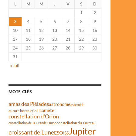
L
M
M
J
V
S
D
1
2
3
4
5
6
7
8
9
10
11
12
13
14
15
16
17
18
19
20
21
22
23
24
25
26
27
28
29
30
31
« Juil
MOTS-CLÉS
amas des Pléiades
astronome
astéroïde
comète
aurore boréale
Chili
constellation d'Orion
constellation du Taureau
constellation de la Grande Ourse
Jupiter
croissant de Lune
ESO
ISS