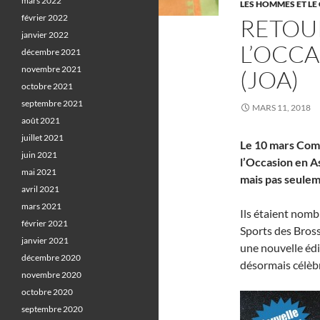
mars 2022
LES HOMMES ET LE 
février 2022
RETOU
janvier 2022
L’OCC
décembre 2021
novembre 2021
(JOA)
octobre 2021
septembre 2021
MARS 11, 2018
août 2021
juillet 2021
Le 10 mars Comm
juin 2021
l’Occasion en A
mai 2021
mais pas seulem
avril 2021
mars 2021
Ils étaient nomb
février 2021
Sports des Bros
janvier 2021
une nouvelle édi
décembre 2020
désormais célèbr
novembre 2020
octobre 2020
septembre 2020