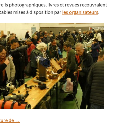
ils photographiques, livres et revues recouvraient
ables mises à disposition par
les organisateurs
.
JOA : vingtième édition de l’occasion astronomique
ture de
→