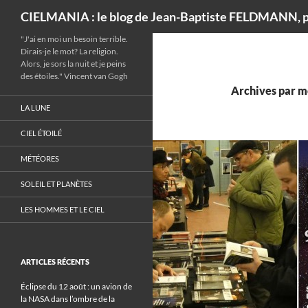
Recherche
CIELMANIA : le blog de Jean-Baptiste FELDMANN, p
"J'ai en moi un besoin terrible.
Dirais-je le mot? La religion.
Alors, je sors la nuit et je peins
des étoiles." Vincent van Gogh
Archives par m
LA LUNE
CIEL ÉTOILÉ
MÉTÉORES
SOLEIL ET PLANÈTES
LES HOMMES ET LE CIEL
ARTICLES RÉCENTS
Éclipse du 12 août : un avion de
la NASA dans l’ombre de la