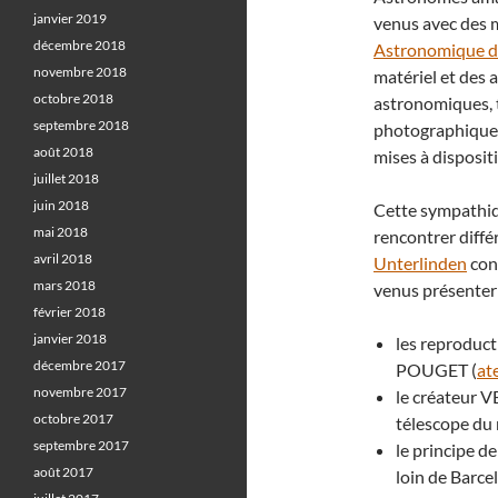
janvier 2019
venus avec des m
décembre 2018
Astronomique d
novembre 2018
matériel et des a
octobre 2018
astronomiques, 
septembre 2018
photographiques,
août 2018
mises à disposit
juillet 2018
juin 2018
Cette sympathiq
mai 2018
rencontrer diffé
avril 2018
Unterlinden
conn
mars 2018
venus présenter 
février 2018
janvier 2018
les reproduct
décembre 2017
POUGET (
ate
novembre 2017
le créateur V
octobre 2017
télescope du 
septembre 2017
le principe de 
août 2017
loin de Barce