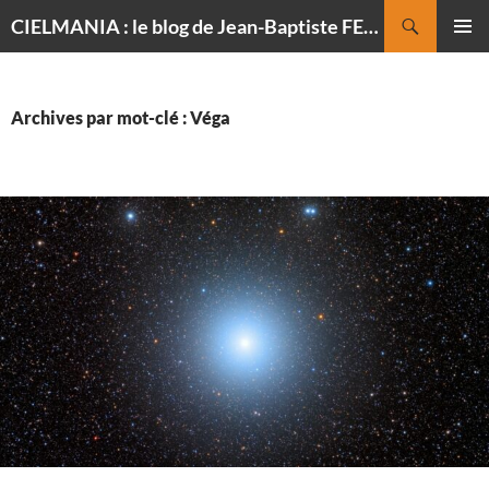
Recherche
CIELMANIA : le blog de Jean-Baptiste FELDMANN, photographe du ciel
ALLER
MENU
AU
PRINCI
CONTENU
Archives par mot-clé : Véga