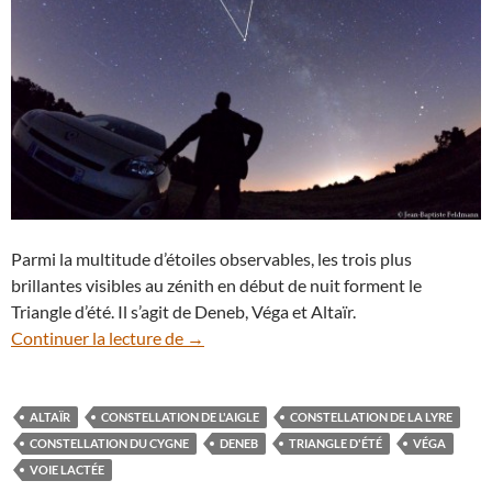
Parmi la multitude d’étoiles observables, les trois plus
brillantes visibles au zénith en début de nuit forment le
Triangle d’été. Il s’agit de Deneb, Véga et Altaïr.
Le Triangle d’été, un spectacle à admirer 
Continuer la lecture de
→
ALTAÏR
CONSTELLATION DE L'AIGLE
CONSTELLATION DE LA LYRE
CONSTELLATION DU CYGNE
DENEB
TRIANGLE D'ÉTÉ
VÉGA
VOIE LACTÉE