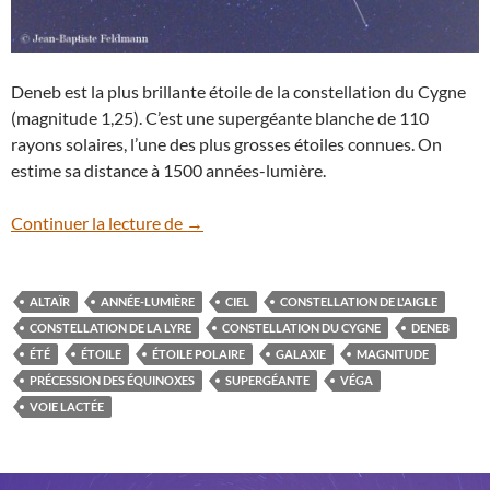
Deneb est la plus brillante étoile de la constellation du Cygne
(magnitude 1,25). C’est une supergéante blanche de 110
rayons solaires, l’une des plus grosses étoiles connues. On
estime sa distance à 1500 années-lumière.
Le triangle d’été
Continuer la lecture de
→
ALTAÏR
ANNÉE-LUMIÈRE
CIEL
CONSTELLATION DE L'AIGLE
CONSTELLATION DE LA LYRE
CONSTELLATION DU CYGNE
DENEB
ÉTÉ
ÉTOILE
ÉTOILE POLAIRE
GALAXIE
MAGNITUDE
PRÉCESSION DES ÉQUINOXES
SUPERGÉANTE
VÉGA
VOIE LACTÉE