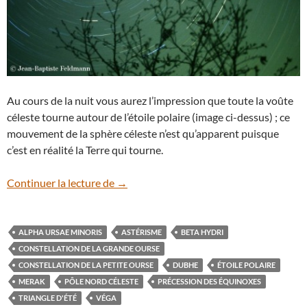
Au cours de la nuit vous aurez l’impression que toute la voûte
céleste tourne autour de l’étoile polaire (image ci-dessus) ; ce
mouvement de la sphère céleste n’est qu’apparent puisque
c’est en réalité la Terre qui tourne.
Astuce : comment repérer la célèbre étoil
Continuer la lecture de
→
ALPHA URSAE MINORIS
ASTÉRISME
BETA HYDRI
CONSTELLATION DE LA GRANDE OURSE
CONSTELLATION DE LA PETITE OURSE
DUBHE
ÉTOILE POLAIRE
MERAK
PÔLE NORD CÉLESTE
PRÉCESSION DES ÉQUINOXES
TRIANGLE D'ÉTÉ
VÉGA