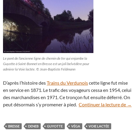
Le pont de l’ancienne ligne de chemin de fer qui enjambe la
Guyotte à Saint-Bonnet en Bresse est un joli belvédère pour
admirer la Voie lactée. © Jean-Baptiste Feldmann
D’après l’histoire des
Trains du Verdunois
cette ligne fut mise
en service en 1871. Le trafic des voyageurs cessa en 1954, celui
des marchandises en 1971. Ce tronçon fut ensuite déferré. On
En B
peut désormais s’y promener à pied.
Continuer la lecture de
→
BRESSE
DENEB
GUYOTTE
VÉGA
VOIE LACTÉE