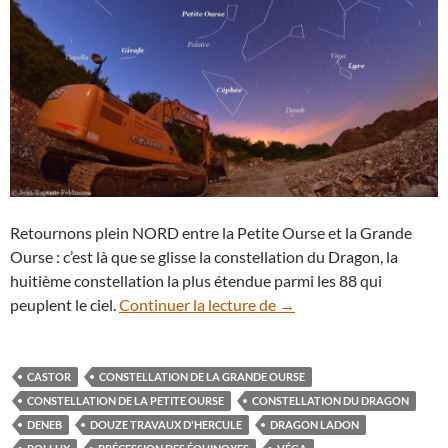
Retournons plein NORD entre la Petite Ourse et la Grande
Ourse : c’est là que se glisse la constellation du Dragon, la
huitième constellation la plus étendue parmi les 88 qui
La constellation du Drag
peuplent le ciel.
Continuer la lecture de
→
CASTOR
CONSTELLATION DE LA GRANDE OURSE
CONSTELLATION DE LA PETITE OURSE
CONSTELLATION DU DRAGON
DENEB
DOUZE TRAVAUX D'HERCULE
DRAGON LADON