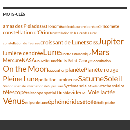
MOTS-CLÉS
amas des Pléiades
comète
astronome
aurore boréale
astéroïde
Chili
constellation d'Orion
constellation de la Grande Ourse
Jupiter
croissant de Lune
ESO
ISS
constellation du Taureau
Lune
Mars
lumière cendrée
lunette astronomique
Mercure
NASA
Nuits-Saint-Georges
Nouvelle Lune
occultation
On the Moon
planète
Planète rouge
opposition
Saturne
Soleil
Pleine Lune
pollution lumineuse
Système solaire
tache solaire
Station spatiale internationale
Séléné
Super Lune
Voie lactée
télescope
vidéo
télescope spatial Hubble
VLT
Vénus
éphémérides
étoile
éclipse de Lune
étoile polaire