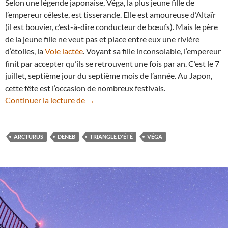
Selon une légende japonaise, Véga, la plus jeune fille de
l’empereur céleste, est tisserande. Elle est amoureuse d’Altaïr
(il est bouvier, c’est-à-dire conducteur de bœufs). Mais le père
de la jeune fille ne veut pas et place entre eux une rivière
d’étoiles, la
Voie lactée
. Voyant sa fille inconsolable, l’empereur
finit par accepter qu’ils se retrouvent une fois par an. C’est le 7
juillet, septième jour du septième mois de l’année. Au Japon,
cette fête est l’occasion de nombreux festivals.
Zoom sur Véga, la plus belle étoile du ciel
Continuer la lecture de
→
ARCTURUS
DENEB
TRIANGLE D'ÉTÉ
VÉGA