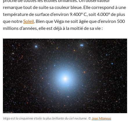
proche de toutes les étoiles brillantes. Un observateur
remarque tout de suite sa couleur bleue. Elle correspond à une
température de surface d’environ 9.400° C, soit 4.000° de plus
que notre
Soleil
. Bien que Véga ne soit âgée que d’environ 500
millions d’années, elle est déjà à la moitié de sa vie :
Véga est la cinquième étoile la plus brillante du ciel nocturne. ©
Jose Mtanous