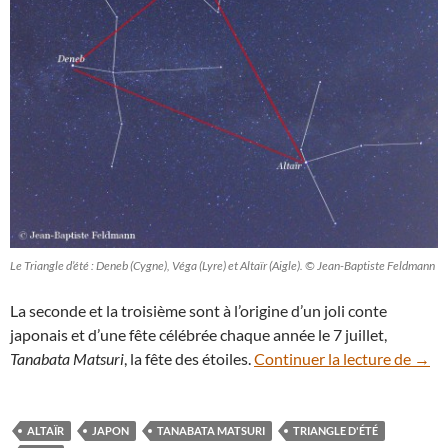
Le Triangle d’été : Deneb (Cygne), Véga (Lyre) et Altaïr (Aigle). © Jean-Baptiste Feldmann
La seconde et la troisième sont à l’origine d’un joli conte
japonais et d’une fête célébrée chaque année le 7 juillet,
Tanab
Tanabata Matsuri
, la fête des étoiles.
Continuer la lecture de
→
ALTAÏR
JAPON
TANABATA MATSURI
TRIANGLE D'ÉTÉ