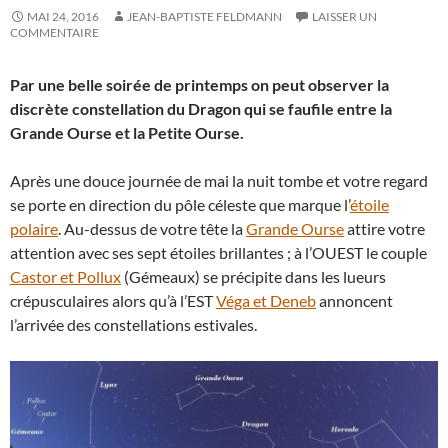
MAI 24, 2016
JEAN-BAPTISTE FELDMANN
LAISSER UN
COMMENTAIRE
Par une belle soirée de printemps on peut observer la
discrète constellation du Dragon qui se faufile entre la
Grande Ourse et la Petite Ourse.
Après une douce journée de mai la nuit tombe et votre regard
se porte en direction du pôle céleste que marque l’
étoile
polaire
. Au-dessus de votre tête la
Grande Ourse
attire votre
attention avec ses sept étoiles brillantes ; à l’OUEST le couple
Castor et Pollux
(Gémeaux) se précipite dans les lueurs
crépusculaires alors qu’à l’EST
Véga et Deneb
annoncent
l’arrivée des constellations estivales.