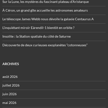
Sur la Lune, les mystères du fascinant plateau d’Aristarque
À Céron, un grand gîte accueille les astronomes amateurs
Le télescope James Webb nous dévoile la galaxie Centaurus A
L’inquiétant miroir Eärendil-1 bientôt en orbite ?
Insolite : la Station spatiale du côté de Saturne
Découverte de deux curieuses exoplanètes “cotonneuses”
ARCHIVES
août 2026
juillet 2026
juin 2026
mai 2026