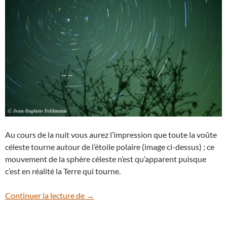
Au cours de la nuit vous aurez l’impression que toute la voûte
céleste tourne autour de l’étoile polaire (image ci-dessus) ; ce
mouvement de la sphère céleste n’est qu’apparent puisque
c’est en réalité la Terre qui tourne.
Astuce : comment repérer la célèbre étoil
Continuer la lecture de
→