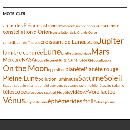
MOTS-CLÉS
amas des Pléiades
comète
astronome
aurore boréale
astéroïde
Chili
constellation d'Orion
constellation de la Grande Ourse
Jupiter
croissant de Lune
ESO
ISS
constellation du Taureau
Lune
Mars
lumière cendrée
lunette astronomique
Mercure
NASA
Nuits-Saint-Georges
Nouvelle Lune
occultation
On the Moon
planète
Planète rouge
opposition
Saturne
Soleil
Pleine Lune
pollution lumineuse
Système solaire
tache solaire
Station spatiale internationale
Séléné
Super Lune
Voie lactée
télescope
vidéo
télescope spatial Hubble
VLT
Vénus
éphémérides
étoile
éclipse de Lune
étoile polaire