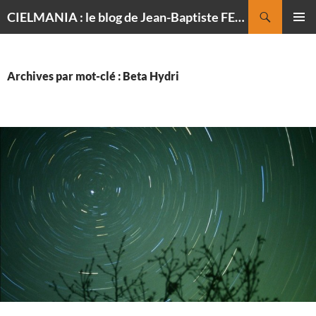
Recherche
CIELMANIA : le blog de Jean-Baptiste FELDMANN, photographe du ciel
ALLER
MENU
AU
PRINCI
CONTENU
Archives par mot-clé : Beta Hydri