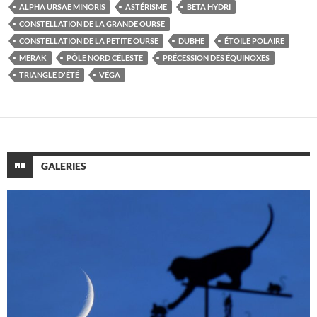
ALPHA URSAE MINORIS
ASTÉRISME
BETA HYDRI
CONSTELLATION DE LA GRANDE OURSE
CONSTELLATION DE LA PETITE OURSE
DUBHE
ÉTOILE POLAIRE
MERAK
PÔLE NORD CÉLESTE
PRÉCESSION DES ÉQUINOXES
TRIANGLE D'ÉTÉ
VÉGA
GALERIES