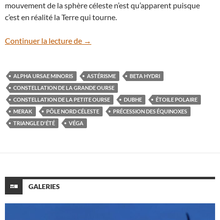
mouvement de la sphère céleste n’est qu’apparent puisque
c’est en réalité la Terre qui tourne.
Astuce : comment repérer la célèbre étoil
Continuer la lecture de
→
ALPHA URSAE MINORIS
ASTÉRISME
BETA HYDRI
CONSTELLATION DE LA GRANDE OURSE
CONSTELLATION DE LA PETITE OURSE
DUBHE
ÉTOILE POLAIRE
MERAK
PÔLE NORD CÉLESTE
PRÉCESSION DES ÉQUINOXES
TRIANGLE D'ÉTÉ
VÉGA
GALERIES