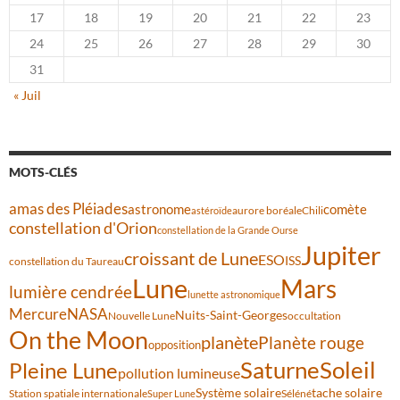
17
18
19
20
21
22
23
24
25
26
27
28
29
30
31
« Juil
MOTS-CLÉS
amas des Pléiades
comète
astronome
aurore boréale
astéroïde
Chili
constellation d'Orion
constellation de la Grande Ourse
Jupiter
croissant de Lune
ESO
ISS
constellation du Taureau
Lune
Mars
lumière cendrée
lunette astronomique
Mercure
NASA
Nuits-Saint-Georges
Nouvelle Lune
occultation
On the Moon
planète
Planète rouge
opposition
Saturne
Soleil
Pleine Lune
pollution lumineuse
Système solaire
tache solaire
Station spatiale internationale
Séléné
Super Lune