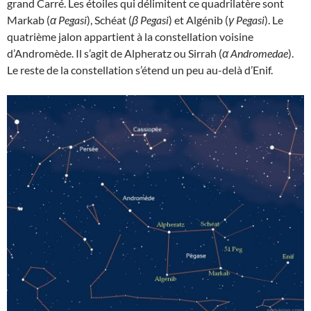
grand Carré. Les étoiles qui délimitent ce quadrilatère sont
Markab (
α Pegasi
), Schéat (
β Pegasi
) et Algénib (
γ Pegasi
). Le
quatrième jalon appartient à la constellation voisine
d’Andromède. Il s’agit de Alpheratz ou Sirrah (
α Andromedae
).
Le reste de la constellation s’étend un peu au-delà d’Enif.