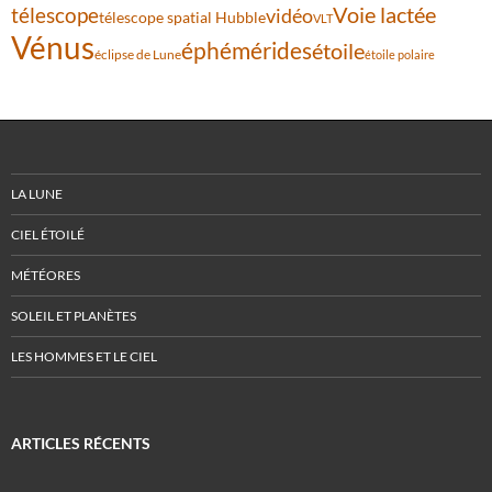
Voie lactée
télescope
vidéo
télescope spatial Hubble
VLT
Vénus
éphémérides
étoile
éclipse de Lune
étoile polaire
LA LUNE
CIEL ÉTOILÉ
MÉTÉORES
SOLEIL ET PLANÈTES
LES HOMMES ET LE CIEL
ARTICLES RÉCENTS