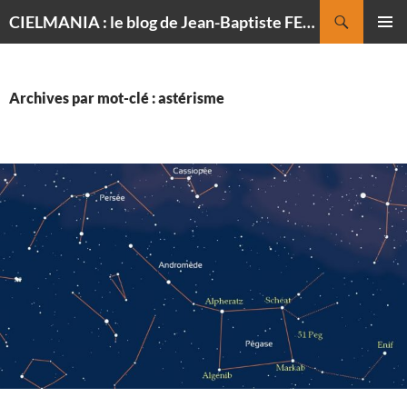
Recherche
CIELMANIA : le blog de Jean-Baptiste FELDMANN, photographe du ciel
ALLER
MENU
AU
PRINCI
CONTENU
Archives par mot-clé : astérisme