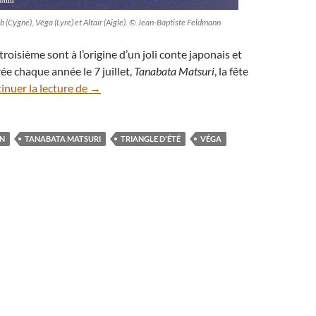
eb (Cygne), Véga (Lyre) et Altaïr (Aigle). © Jean-Baptiste Feldmann
troisième sont à l’origine d’un joli conte japonais et
ée chaque année le 7 juillet,
Tanabata Matsuri
, la fête
Tanabata : au Japon, on célèbre la fête des étoil
inuer la lecture de
→
N
TANABATA MATSURI
TRIANGLE D'ÉTÉ
VÉGA