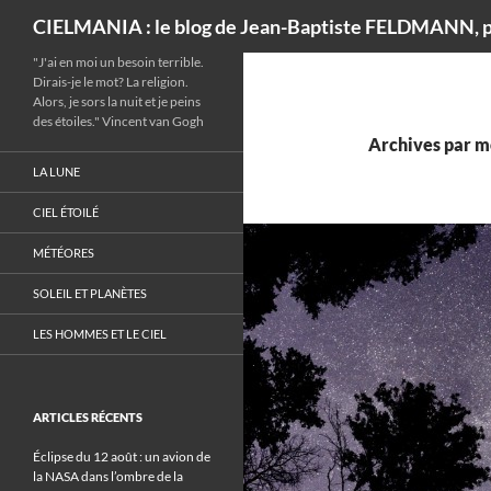
Recherche
CIELMANIA : le blog de Jean-Baptiste FELDMANN, p
"J'ai en moi un besoin terrible.
Dirais-je le mot? La religion.
Alors, je sors la nuit et je peins
des étoiles." Vincent van Gogh
Archives par m
LA LUNE
CIEL ÉTOILÉ
MÉTÉORES
SOLEIL ET PLANÈTES
LES HOMMES ET LE CIEL
ARTICLES RÉCENTS
Éclipse du 12 août : un avion de
la NASA dans l’ombre de la