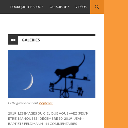
ALLER AU CONTENU
POURQUOI CE BLOG ?
QUI SUIS-JE ?
VIDÉOS
GALERIES
Cette galerie contient
27 photos
.
2019 : LES IMAGES DU CIEL QUE VOUS AVEZ (PEUT-
ÊTRE) MANQUÉES
DÉCEMBRE 30, 2019
JEAN-
BAPTISTE FELDMANN
11 COMMENTAIRES