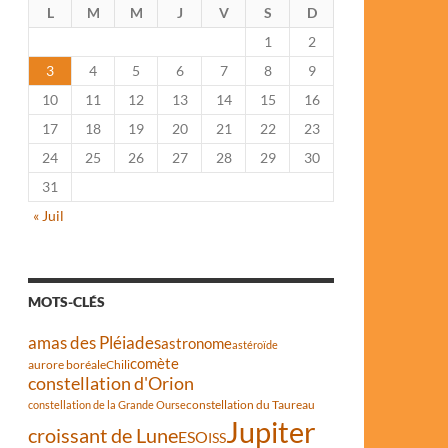
L
M
M
J
V
S
D
1
2
3
4
5
6
7
8
9
10
11
12
13
14
15
16
17
18
19
20
21
22
23
24
25
26
27
28
29
30
31
« Juil
MOTS-CLÉS
amas des Pléiades
astronome
astéroïde
comète
aurore boréale
Chili
constellation d'Orion
constellation du Taureau
constellation de la Grande Ourse
Jupiter
croissant de Lune
ESO
ISS