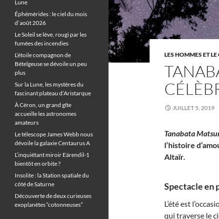
Lune
Éphémérides : le ciel du mois
d’août 2026
Le Soleil se lève, rougi par les
fumées des incendies
LES HOMMES ET LE 
L’étoile compagnon de
Bételgeuse se dévoile un peu
TANABA
plus
CÉLÈBR
Sur la Lune, les mystères du
fascinant plateau d’Aristarque
À Céron, un grand gîte
JUILLET 5, 2019
accueille les astronomes
amateurs
Tanabata Matsur
Le télescope James Webb nous
dévoile la galaxie Centaurus A
l’histoire d’amo
L’inquiétant miroir Eärendil-1
Altaïr.
bientôt en orbite ?
Insolite : la Station spatiale du
côté de Saturne
Spectacle en p
Découverte de deux curieuses
L’été est l’occas
exoplanètes “cotonneuses”
qui traverse le 