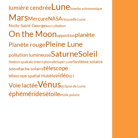
Lune
lumière cendrée
lunette astronomique
Mars
Mercure
NASA
Nouvelle Lune
Nuits-Saint-Georges
occultation
On the Moon
planète
opposition
es
Pleine Lune
Planète rouge
Saturne
Soleil
pollution lumineuse
Système solaire
Station spatiale internationale
Super Lune
télescope
tache solaire
Séléné
vidéo
télescope spatial Hubble
VLT
Vénus
Voie lactée
éclipse de Lune
éphémérides
étoile
étoile polaire