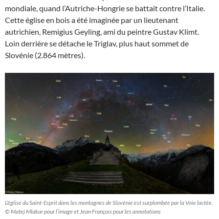
mondiale, quand l’Autriche-Hongrie se battait contre l’Italie.
Cette église en bois a été imaginée par un lieutenant
autrichien, Remigius Geyling, ami du peintre Gustav Klimt.
Loin derrière se détache le Triglav, plus haut sommet de
Slovénie (2.864 mètres).
L’église du Saint-Esprit dans les montagnes de Slovénie est surplombée par la Voie lactée.
© Matej Mlakar pour l’image et Jean François pour les annotations