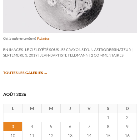
Cette galerie contient
9 photos
.
EN IMAGES : LE CIEL D’ÉTÉ SOUS LES CRAYONS D’UN ASTRODESSINATEUR
SEPTEMBRE 3, 2019
JEAN-BAPTISTE FELDMANN
2 COMMENTAIRES
TOUTES LES GALERIES
→
AOÛT 2026
L
M
M
J
V
S
D
1
2
3
4
5
6
7
8
9
10
11
12
13
14
15
16