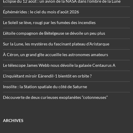
Éclipse du 12 août : un avion de la NASA dans l’ombre de la Lune
Éphémérides : le ciel du mois d’août 2026
Le Soleil se lève, rougi par les fumées des incendies
L’étoile compagnon de Bételgeuse se dévoile un peu plus
Sur la Lune, les mystères du fascinant plateau d’Aristarque
À Céron, un grand gîte accueille les astronomes amateurs
Le télescope James Webb nous dévoile la galaxie Centaurus A
L’inquiétant miroir Eärendil-1 bientôt en orbite ?
Insolite : la Station spatiale du côté de Saturne
Découverte de deux curieuses exoplanètes “cotonneuses”
ARCHIVES