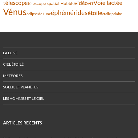
Voie lactée
télescope
vidéo
télescope spatial Hubble
VLT
Vénus
éphémérides
étoile
éclipse de Lune
étoile polaire
LA LUNE
CIEL ÉTOILÉ
MÉTÉORES
SOLEIL ET PLANÈTES
LES HOMMES ET LE CIEL
ARTICLES RÉCENTS