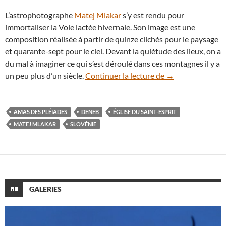
L’astrophotographe
Matej Mlakar
s’y est rendu pour
immortaliser la Voie lactée hivernale. Son image est une
composition réalisée à partir de quinze clichés pour le paysage
et quarante-sept pour le ciel. Devant la quiétude des lieux, on a
du mal à imaginer ce qui s’est déroulé dans ces montagnes il y a
En Slovénie, la V
un peu plus d’un siècle.
Continuer la lecture de
→
AMAS DES PLÉIADES
DENEB
ÉGLISE DU SAINT-ESPRIT
MATEJ MLAKAR
SLOVÉNIE
GALERIES