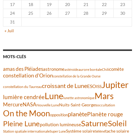
17
18
19
20
21
22
23
24
25
26
27
28
29
30
31
« Juil
MOTS-CLÉS
amas des Pléiades
comète
astronome
aurore boréale
astéroïde
Chili
constellation d'Orion
constellation de la Grande Ourse
Jupiter
croissant de Lune
ESO
ISS
constellation du Taureau
Lune
Mars
lumière cendrée
lunette astronomique
Mercure
NASA
Nuits-Saint-Georges
Nouvelle Lune
occultation
On the Moon
planète
Planète rouge
opposition
Saturne
Soleil
Pleine Lune
pollution lumineuse
Système solaire
tache solaire
Station spatiale internationale
Séléné
Super Lune