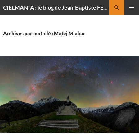
Recherche
CIELMANIA : le blog de Jean-Baptiste FELDMANN, photographe du ciel
ALLER
MENU
AU
PRINCI
CONTENU
Archives par mot-clé : Matej Mlakar