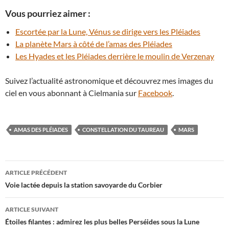
Vous pourriez aimer :
Escortée par la Lune, Vénus se dirige vers les Pléiades
La planète Mars à côté de l’amas des Pléiades
Les Hyades et les Pléiades derrière le moulin de Verzenay
Suivez l’actualité astronomique et découvrez mes images du
ciel en vous abonnant à Cielmania sur
Facebook
.
AMAS DES PLÉIADES
CONSTELLATION DU TAUREAU
MARS
Navigation
ARTICLE PRÉCÉDENT
des
Voie lactée depuis la station savoyarde du Corbier
articles
ARTICLE SUIVANT
Étoiles filantes : admirez les plus belles Perséides sous la Lune