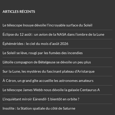
ARTICLES RÉCENTS
Le télescope Inouye dévoile l’incroyable surface du Soleil
Éclipse du 12 août : un avion de la NASA dans l’ombre de la Lune
Éphémérides : le ciel du mois d’août 2026
Le Soleil se lève, rougi par les fumées des incendies
L’étoile compagnon de Bételgeuse se dévoile un peu plus
Sur la Lune, les mystères du fascinant plateau d’Aristarque
À Céron, un grand gîte accueille les astronomes amateurs
Le télescope James Webb nous dévoile la galaxie Centaurus A
L’inquiétant miroir Eärendil-1 bientôt en orbite ?
Insolite : la Station spatiale du côté de Saturne