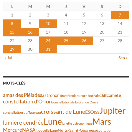
L
M
M
J
V
S
D
1
2
3
4
5
6
7
8
9
10
11
12
13
14
15
16
17
18
19
20
21
22
23
24
25
26
27
28
29
30
31
« Juil
Sep »
MOTS-CLÉS
amas des Pléiades
comète
astronome
aurore boréale
astéroïde
Chili
constellation d'Orion
constellation de la Grande Ourse
Jupiter
croissant de Lune
ESO
ISS
constellation du Taureau
Lune
Mars
lumière cendrée
lunette astronomique
Mercure
NASA
Nuits-Saint-Georges
Nouvelle Lune
occultation