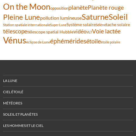
On the Moon
planète
Planète rouge
opposition
Saturne
Soleil
Pleine Lune
pollution lumineuse
Système solaire
tache solaire
Station spatiale internationale
Séléné
Super Lune
Voie lactée
télescope
vidéo
télescope spatial Hubble
VLT
Vénus
éphémérides
étoile
éclipse de Lune
étoile polaire
LA LUNE
CIEL ÉTOILÉ
MÉTÉORES
SOLEIL ET PLANÈTES
LES HOMMES ET LE CIEL