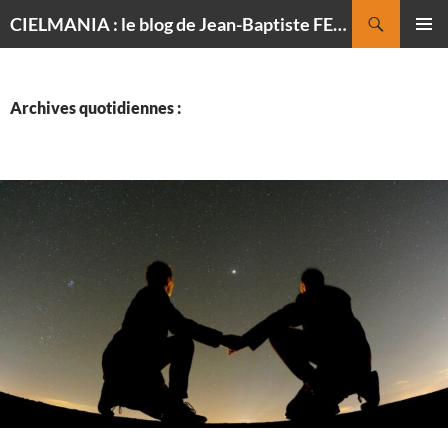
Recherche
CIELMANIA : le blog de Jean-Baptiste FELDMANN, photographe du ciel
ALLER
MENU
AU
PRINCI
CONTENU
Archives quotidiennes :