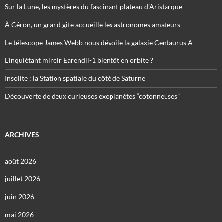
Sur la Lune, les mystères du fascinant plateau d’Aristarque
À Céron, un grand gîte accueille les astronomes amateurs
Le télescope James Webb nous dévoile la galaxie Centaurus A
L’inquiétant miroir Eärendil-1 bientôt en orbite ?
Insolite : la Station spatiale du côté de Saturne
Découverte de deux curieuses exoplanètes “cotonneuses”
ARCHIVES
août 2026
juillet 2026
juin 2026
mai 2026