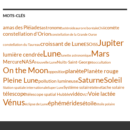
MOTS-CLÉS
amas des Pléiades
comète
astronome
aurore boréale
astéroïde
Chili
constellation d'Orion
constellation de la Grande Ourse
Jupiter
croissant de Lune
ESO
ISS
constellation du Taureau
Lune
Mars
lumière cendrée
lunette astronomique
Mercure
NASA
Nuits-Saint-Georges
Nouvelle Lune
occultation
On the Moon
planète
Planète rouge
opposition
Saturne
Soleil
Pleine Lune
pollution lumineuse
Système solaire
tache solaire
Station spatiale internationale
Séléné
Super Lune
Voie lactée
télescope
vidéo
télescope spatial Hubble
VLT
Vénus
éphémérides
étoile
éclipse de Lune
étoile polaire