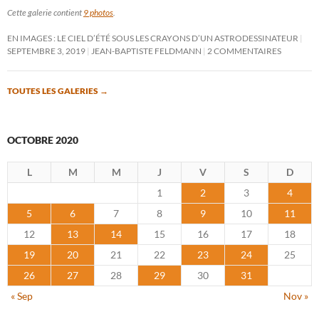
Cette galerie contient
9 photos
.
EN IMAGES : LE CIEL D’ÉTÉ SOUS LES CRAYONS D’UN ASTRODESSINATEUR
SEPTEMBRE 3, 2019
JEAN-BAPTISTE FELDMANN
2 COMMENTAIRES
TOUTES LES GALERIES
→
OCTOBRE 2020
L
M
M
J
V
S
D
1
2
3
4
5
6
7
8
9
10
11
12
13
14
15
16
17
18
19
20
21
22
23
24
25
26
27
28
29
30
31
« Sep
Nov »