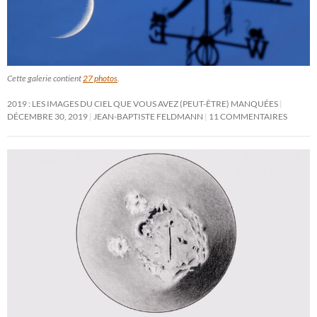
Cette galerie contient
27 photos
.
2019 : LES IMAGES DU CIEL QUE VOUS AVEZ (PEUT-ÊTRE) MANQUÉES
DÉCEMBRE 30, 2019
JEAN-BAPTISTE FELDMANN
11 COMMENTAIRES