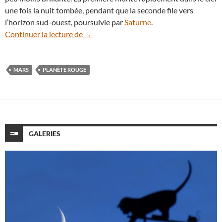
une fois la nuit tombée, pendant que la seconde file vers
l’horizon sud-ouest, poursuivie par
Saturne
.
Admirez la planète Mars, l’astre le plus br
Continuer la lecture de
→
MARS
PLANÈTE ROUGE
GALERIES