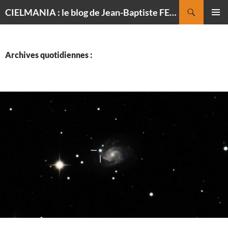
Recherche
CIELMANIA : le blog de Jean-Baptiste FELDMANN, photographe du ciel
ALLER
MENU
AU
PRINCI
CONTENU
Archives quotidiennes :