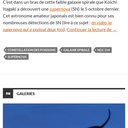
C’est dans un bras de cette faible galaxie spirale que Koichi
Itagaki a découvert une
supernova
(SN) le 5 octobre dernier.
Cet astronome amateur japonais est bien connu pour ses
nombreuses détections de SN (lire à ce sujet :
en vidéo, la
Formidab
supernova qui a explosé deux fois
).
Continuer la lecture de
→
CONSTELLATION DES POISSONS
GALAXIE SPIRALE
NGC 514
SUPERNOVA
GALERIES