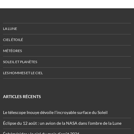
LA LUNE
CIEL ÉTOILÉ
MÉTÉORES
SOLEIL ET PLANÈTES
LES HOMMES ET LE CIEL
ARTICLES RÉCENTS
Le télescope Inouye dévoile l’incroyable surface du Soleil
Éclipse du 12 août : un avion de la NASA dans l’ombre de la Lune
Éphémérides : le ciel du mois d’août 2026