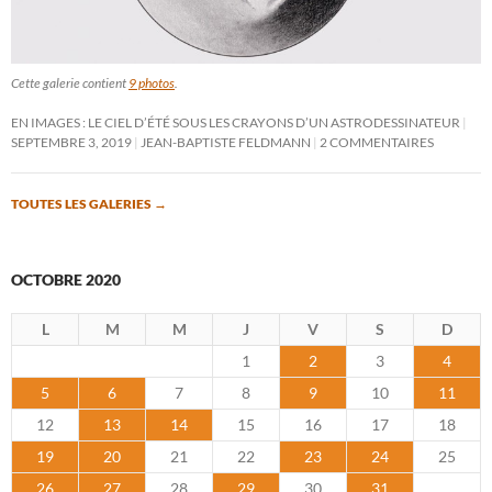
Cette galerie contient
9 photos
.
EN IMAGES : LE CIEL D’ÉTÉ SOUS LES CRAYONS D’UN ASTRODESSINATEUR
SEPTEMBRE 3, 2019
JEAN-BAPTISTE FELDMANN
2 COMMENTAIRES
TOUTES LES GALERIES
→
OCTOBRE 2020
L
M
M
J
V
S
D
1
2
3
4
5
6
7
8
9
10
11
12
13
14
15
16
17
18
19
20
21
22
23
24
25
26
27
28
29
30
31