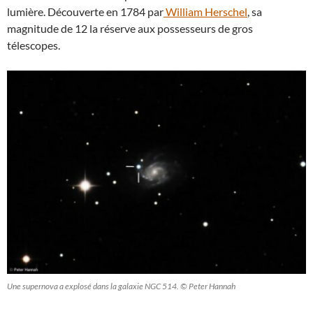
lumière. Découverte en 1784 par
William Herschel
, sa
magnitude de 12 la réserve aux possesseurs de gros
télescopes.
Une supernova a explosé dans la galaxie NGC 514. © Peter Hannah