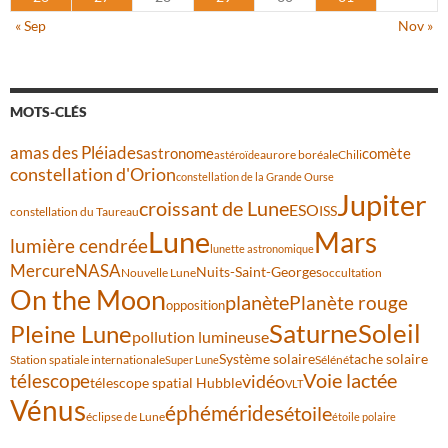
« Sep
Nov »
MOTS-CLÉS
amas des Pléiades
comète
astronome
aurore boréale
astéroïde
Chili
constellation d'Orion
constellation de la Grande Ourse
Jupiter
croissant de Lune
ESO
ISS
constellation du Taureau
Lune
Mars
lumière cendrée
lunette astronomique
Mercure
NASA
Nuits-Saint-Georges
Nouvelle Lune
occultation
On the Moon
planète
Planète rouge
opposition
Saturne
Soleil
Pleine Lune
pollution lumineuse
Système solaire
tache solaire
Station spatiale internationale
Séléné
Super Lune
Voie lactée
télescope
vidéo
télescope spatial Hubble
VLT
Vénus
éphémérides
étoile
éclipse de Lune
étoile polaire