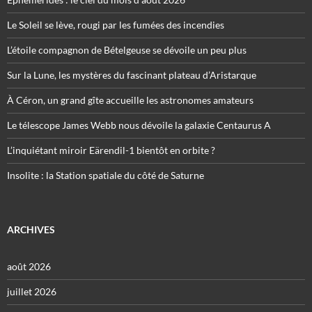
Le Soleil se lève, rougi par les fumées des incendies
L’étoile compagnon de Bételgeuse se dévoile un peu plus
Sur la Lune, les mystères du fascinant plateau d’Aristarque
À Céron, un grand gîte accueille les astronomes amateurs
Le télescope James Webb nous dévoile la galaxie Centaurus A
L’inquiétant miroir Eärendil-1 bientôt en orbite ?
Insolite : la Station spatiale du côté de Saturne
ARCHIVES
août 2026
juillet 2026