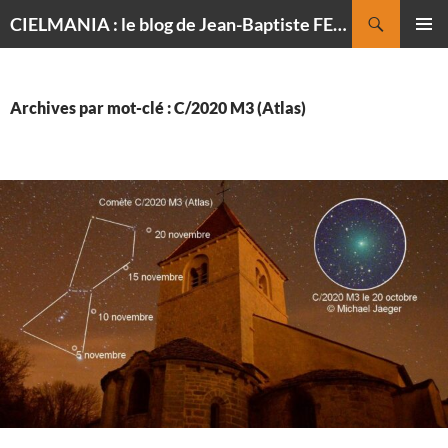
Recherche
CIELMANIA : le blog de Jean-Baptiste FELDMANN, photographe du ciel
ALLER
MENU
AU
PRINCI
CONTENU
Archives par mot-clé : C/2020 M3 (Atlas)