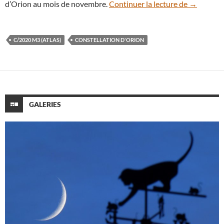
C/2020 M3 
d’Orion au mois de novembre.
Continuer la lecture de
→
C/2020 M3 (ATLAS)
CONSTELLATION D'ORION
GALERIES