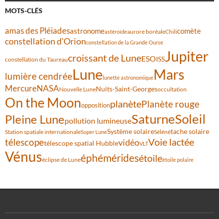
MOTS-CLÉS
amas des Pléiades
comète
astronome
aurore boréale
astéroïde
Chili
constellation d'Orion
constellation de la Grande Ourse
Jupiter
croissant de Lune
ESO
ISS
constellation du Taureau
Lune
Mars
lumière cendrée
lunette astronomique
Mercure
NASA
Nuits-Saint-Georges
Nouvelle Lune
occultation
On the Moon
planète
Planète rouge
opposition
Saturne
Soleil
Pleine Lune
pollution lumineuse
Système solaire
tache solaire
Station spatiale internationale
Séléné
Super Lune
Voie lactée
télescope
vidéo
télescope spatial Hubble
VLT
Vénus
éphémérides
étoile
éclipse de Lune
étoile polaire