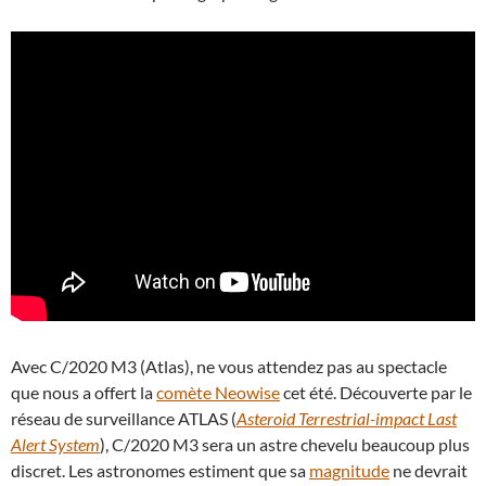
Avec C/2020 M3 (Atlas), ne vous attendez pas au spectacle
que nous a offert la
comète Neowise
cet été. Découverte par le
réseau de surveillance ATLAS (
Asteroid Terrestrial-impact Last
Alert System
), C/2020 M3 sera un astre chevelu beaucoup plus
discret. Les astronomes estiment que sa
magnitude
ne devrait