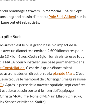
re le mémorial lunaire. © NASA
rendu hommage à travers un mémorial lunaire. Sept
dans un grand bassin d’impact (
Pôle Sud-Aitken
) sur la
a Lune ont été rebaptisés.
u pôle Sud :
ud-Aitken est le plus grand bassin d’impact de la
ne avec un diamètre d’environ 2.500 kilomètres pour
e 13 kilomètres. Cette région lunaire intéresse tout
t la NASA pour y installer une base permanente dans
t Constellation
. C’est de là que s’élanceraient
es astronautes en direction de la
planète Mars
. C’est
ue se trouve le mémorial de
Challenger
(image réalisée
RO
). Après la perte de la navette spatiale, sept cratères
rd est de ce bassin portent le nom de l’équipage
 Christa McAuliffe, Ronald McNair, Ellison Onizuka,
ick Scobee et Michael Smith).