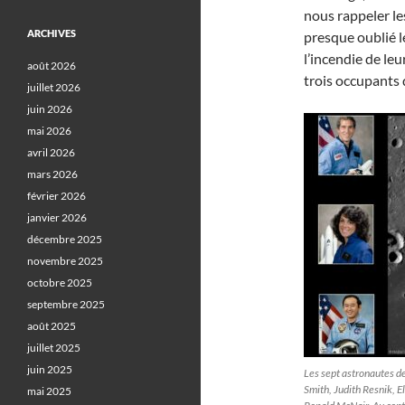
nous rappeler les
ARCHIVES
presque oublié l
l’incendie de leu
août 2026
trois occupants
juillet 2026
juin 2026
mai 2026
avril 2026
mars 2026
février 2026
janvier 2026
décembre 2025
novembre 2025
octobre 2025
septembre 2025
août 2025
juillet 2025
juin 2025
Les sept astronautes de
Smith, Judith Resnik, E
mai 2025