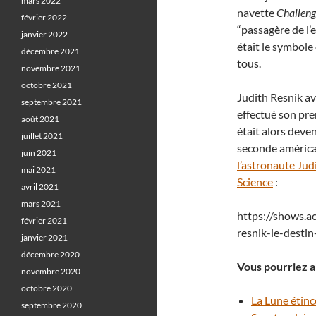
mars 2022
navette
Challeng
février 2022
“passagère de l’
janvier 2022
était le symbole
décembre 2021
tous.
novembre 2021
octobre 2021
Judith Resnik av
septembre 2021
effectué son pre
août 2021
était alors deve
juillet 2021
seconde américai
juin 2021
l’astronaute Jud
mai 2021
Science
:
avril 2021
mars 2021
https://shows.a
février 2021
resnik-le-desti
janvier 2021
décembre 2020
Vous pourriez a
novembre 2020
octobre 2020
La Lune étinc
septembre 2020