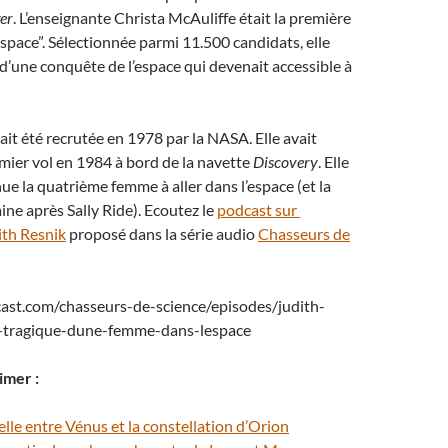
er
. L’enseignante Christa McAuliffe était la première
espace”. Sélectionnée parmi 11.500 candidats, elle
 d’une conquête de l’espace qui devenait accessible à
ait été recrutée en 1978 par la NASA. Elle avait
mier vol en 1984 à bord de la navette
Discovery
. Elle
nue la quatrième femme à aller dans l’espace (et la
ne après Sally Ride). Ecoutez le
podcast sur
ith Resnik
proposé dans la série audio
Chasseurs de
cast.com/chasseurs-de-science/episodes/judith-
n-tragique-dune-femme-dans-lespace
imer :
elle entre Vénus et la constellation d’Orion