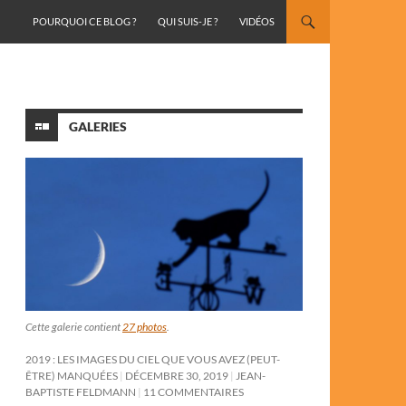
ALLER AU CONTENU
POURQUOI CE BLOG ?
QUI SUIS-JE ?
VIDÉOS
GALERIES
Cette galerie contient
27 photos
.
2019 : LES IMAGES DU CIEL QUE VOUS AVEZ (PEUT-
ÊTRE) MANQUÉES
DÉCEMBRE 30, 2019
JEAN-
BAPTISTE FELDMANN
11 COMMENTAIRES