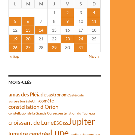
L
M
M
J
V
S
D
1
2
3
4
5
6
7
8
9
10
11
12
13
14
15
16
17
18
19
20
21
22
23
24
25
26
27
28
29
30
31
« Sep
Nov »
MOTS-CLÉS
amas des Pléiades
astronome
astéroïde
comète
aurore boréale
Chili
constellation d'Orion
constellation du Taureau
constellation de la Grande Ourse
Jupiter
croissant de Lune
ESO
ISS
Lune
lumière cendrée
lunette astronomique