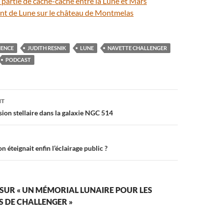
 partie de cache-cache entre la Lune et Mars
ant de Lune sur le château de Montmelas
IENCE
JUDITH RESNIK
LUNE
NAVETTE CHALLENGER
PODCAST
on
NT
ion stellaire dans la galaxie NGC 514
on éteignait enfin l’éclairage public ?
 SUR « UN MÉMORIAL LUNAIRE POUR LES
 DE CHALLENGER »