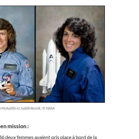
a McAuliffe et Judith Resnik. © NASA
n mission :
86 deux femmes avaient pris place à bord de la