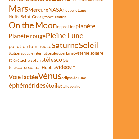
Mars
Mercure
NASA
Nouvelle Lune
Nuits-Saint-Georges
occultation
On the Moon
planète
opposition
Pleine Lune
Planète rouge
Saturne
Soleil
pollution lumineuse
Système solaire
Station spatiale internationale
Super Lune
télescope
tache solaire
Séléné
vidéo
télescope spatial Hubble
VLT
Vénus
Voie lactée
éclipse de Lune
éphémérides
étoile
étoile polaire