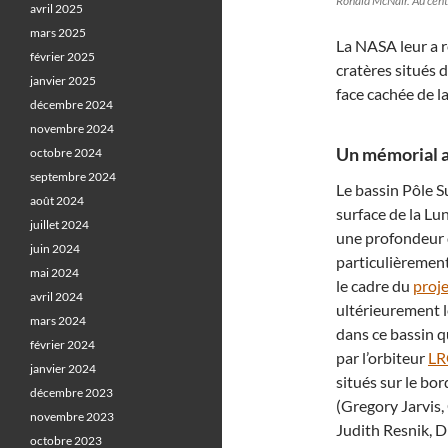
Ronald McNair. Au cent
avril 2025
mars 2025
La NASA leur a 
février 2025
cratères situés 
janvier 2025
face cachée de l
décembre 2024
novembre 2024
Un mémorial a
octobre 2024
septembre 2024
Le bassin Pôle S
août 2024
surface de la Lu
juillet 2024
une profondeur d
juin 2024
particulièremen
mai 2024
le cadre du
proje
avril 2024
ultérieurement l
mars 2024
dans ce bassin q
février 2024
par l’orbiteur
L
janvier 2024
situés sur le bo
décembre 2023
(Gregory Jarvis,
novembre 2023
Judith Resnik, D
octobre 2023