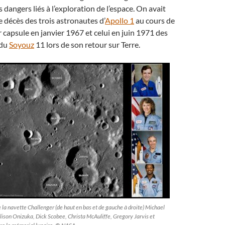
 dangers liés à l’exploration de l’espace. On avait
e décès des trois astronautes d’
Apollo 1
au cours de
r capsule en janvier 1967 et celui en juin 1971 des
 du
Soyouz
11 lors de son retour sur Terre.
 la navette Challenger (de haut en bas et de gauche à droite) Michael
llison Onizuka, Dick Scobee, Christa McAuliffe, Gregory Jarvis et