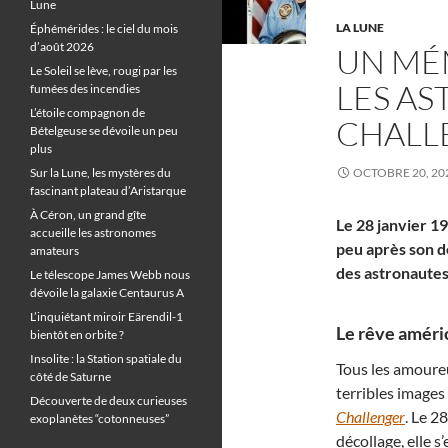
Lune
LA LUNE
Éphémérides : le ciel du mois
d’août 2026
UN MÉ
Le Soleil se lève, rougi par les
LES A
fumées des incendies
L’étoile compagnon de
CHALL
Bételgeuse se dévoile un peu
plus
Sur la Lune, les mystères du
OCTOBRE 20, 20
fascinant plateau d’Aristarque
À Céron, un grand gîte
Le 28 janvier 19
accueille les astronomes
peu après son d
amateurs
des astronautes
Le télescope James Webb nous
dévoile la galaxie Centaurus A
L’inquiétant miroir Eärendil-1
Le rêve améric
bientôt en orbite ?
Insolite : la Station spatiale du
Tous les amoureu
côté de Saturne
terribles images
Découverte de deux curieuses
Challenger
. Le 2
exoplanètes “cotonneuses”
décollage, elle 