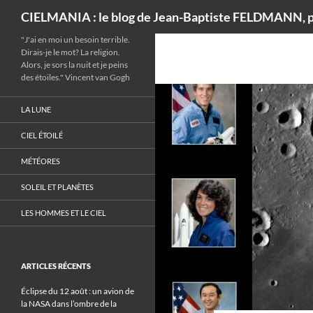
Recherche
CIELMANIA : le blog de Jean-Baptiste FELDMANN, p
"J'ai en moi un besoin terrible.
Dirais-je le mot? La religion.
Alors, je sors la nuit et je peins
des étoiles." Vincent van Gogh
LA LUNE
CIEL ÉTOILÉ
MÉTÉORES
SOLEIL ET PLANÈTES
LES HOMMES ET LE CIEL
ARTICLES RÉCENTS
Éclipse du 12 août : un avion de
la NASA dans l’ombre de la