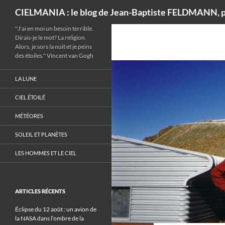
Recherche
CIELMANIA : le blog de Jean-Baptiste FELDMANN, p
"J'ai en moi un besoin terrible.
Dirais-je le mot? La religion.
Alors, je sors la nuit et je peins
des étoiles." Vincent van Gogh
LA LUNE
CIEL ÉTOILÉ
MÉTÉORES
SOLEIL ET PLANÈTES
LES HOMMES ET LE CIEL
ARTICLES RÉCENTS
Éclipse du 12 août : un avion de
la NASA dans l’ombre de la