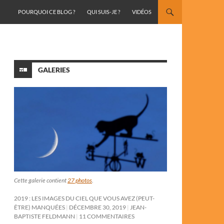
ALLER AU CONTENU
POURQUOI CE BLOG ?
QUI SUIS-JE ?
VIDÉOS
GALERIES
Cette galerie contient
27 photos
.
2019 : LES IMAGES DU CIEL QUE VOUS AVEZ (PEUT-
ÊTRE) MANQUÉES
DÉCEMBRE 30, 2019
JEAN-
BAPTISTE FELDMANN
11 COMMENTAIRES