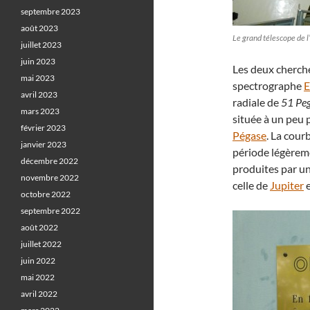
septembre 2023
août 2023
Le grand télescope de
juillet 2023
juin 2023
Les deux cherche
mai 2023
spectrographe
avril 2023
radiale de
51 Peg
mars 2023
située à un peu 
février 2023
Pégase
. La cour
janvier 2023
période légèreme
décembre 2022
produites par un
novembre 2022
celle de
Jupiter
e
octobre 2022
septembre 2022
août 2022
juillet 2022
juin 2022
mai 2022
avril 2022