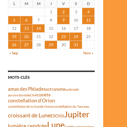
L
M
M
J
V
S
D
1
2
3
4
5
6
7
8
9
10
11
12
13
14
15
16
17
18
19
20
21
22
23
24
25
26
27
28
29
30
31
« Sep
Nov »
MOTS-CLÉS
amas des Pléiades
astronome
astéroïde
comète
aurore boréale
Chili
constellation d'Orion
constellation du Taureau
constellation de la Grande Ourse
Jupiter
croissant de Lune
ESO
ISS
Lune
lumière cendrée
lunette astronomique