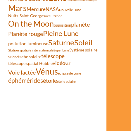
Mars
Mercure
NASA
Nouvelle Lune
Nuits-Saint-Georges
occultation
On the Moon
planète
opposition
Pleine Lune
Planète rouge
Saturne
Soleil
pollution lumineuse
Système solaire
Station spatiale internationale
Super Lune
télescope
tache solaire
Séléné
vidéo
télescope spatial Hubble
VLT
Vénus
Voie lactée
éclipse de Lune
éphémérides
étoile
étoile polaire