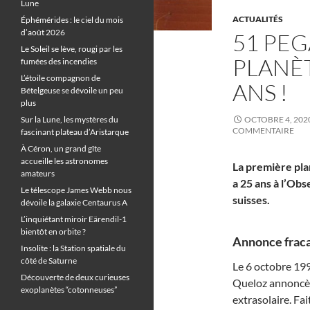
Lune
ACTUALITÉS
Éphémérides : le ciel du mois
d’août 2026
51 PEG
Le Soleil se lève, rougi par les
PLANÈT
fumées des incendies
L’étoile compagnon de
ANS !
Bételgeuse se dévoile un peu
plus
Sur la Lune, les mystères du
OCTOBRE 4, 202
COMMENTAIRE
fascinant plateau d’Aristarque
À Céron, un grand gîte
accueille les astronomes
La première pla
amateurs
a 25 ans à l’O
Le télescope James Webb nous
suisses.
dévoile la galaxie Centaurus A
L’inquiétant miroir Eärendil-1
bientôt en orbite ?
Annonce fraca
Insolite : la Station spatiale du
côté de Saturne
Le 6 octobre 19
Découverte de deux curieuses
Queloz annoncèr
exoplanètes “cotonneuses”
extrasolaire. Fai