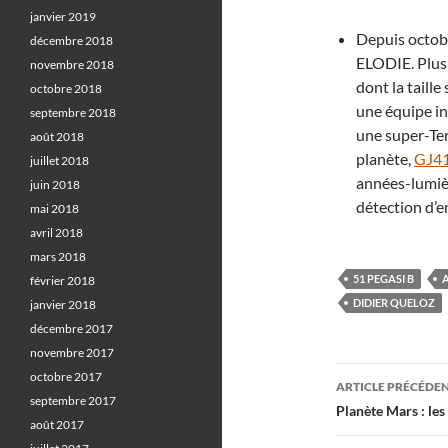
janvier 2019
Depuis octob
décembre 2018
ELODIE. Plus 
novembre 2018
dont la taille
octobre 2018
une équipe in
septembre 2018
une super-Ter
août 2018
planète,
GJ4
juillet 2018
années-lumièr
juin 2018
détection d’
mai 2018
avril 2018
mars 2018
51 PEGASI B
février 2018
DIDIER QUELOZ
janvier 2018
décembre 2017
novembre 2017
Navigati
octobre 2017
ARTICLE PRÉCÉDE
septembre 2017
des
Planète Mars : le
août 2017