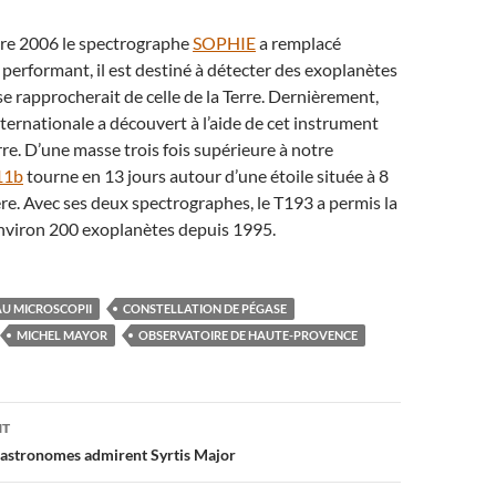
re 2006 le spectrographe
SOPHIE
a remplacé
performant, il est destiné à détecter des exoplanètes
 se rapprocherait de celle de la Terre. Dernièrement,
ternationale a découvert à l’aide de cet instrument
re. D’une masse trois fois supérieure à notre
11b
tourne en 13 jours autour d’une étoile située à 8
e. Avec ses deux spectrographes, le T193 a permis la
environ 200 exoplanètes depuis 1995.
AU MICROSCOPII
CONSTELLATION DE PÉGASE
MICHEL MAYOR
OBSERVATOIRE DE HAUTE-PROVENCE
on
NT
s astronomes admirent Syrtis Major