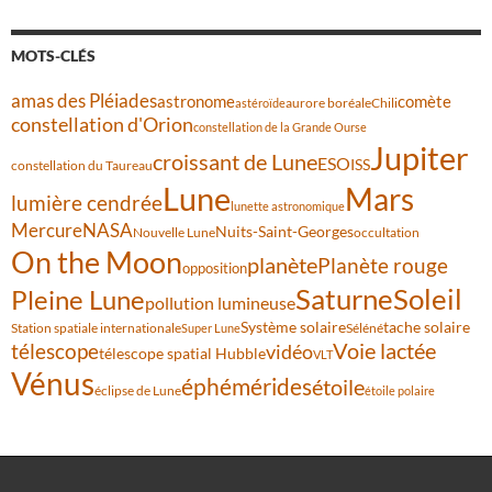
MOTS-CLÉS
amas des Pléiades
comète
astronome
aurore boréale
astéroïde
Chili
constellation d'Orion
constellation de la Grande Ourse
Jupiter
croissant de Lune
ESO
ISS
constellation du Taureau
Lune
Mars
lumière cendrée
lunette astronomique
Mercure
NASA
Nuits-Saint-Georges
Nouvelle Lune
occultation
On the Moon
planète
Planète rouge
opposition
Saturne
Soleil
Pleine Lune
pollution lumineuse
Système solaire
tache solaire
Station spatiale internationale
Séléné
Super Lune
Voie lactée
télescope
vidéo
télescope spatial Hubble
VLT
Vénus
éphémérides
étoile
éclipse de Lune
étoile polaire