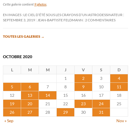
Cette galerie contient
9 photos
.
EN IMAGES : LE CIEL D’ÉTÉ SOUS LES CRAYONS D’UN ASTRODESSINATEUR
SEPTEMBRE 3, 2019
JEAN-BAPTISTE FELDMANN
2 COMMENTAIRES
TOUTES LES GALERIES
→
OCTOBRE 2020
L
M
M
J
V
S
D
1
2
3
4
5
6
7
8
9
10
11
12
13
14
15
16
17
18
19
20
21
22
23
24
25
26
27
28
29
30
31
« Sep
Nov »