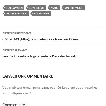
HALLOWEEN
LUNE BLEUE
MARS
ON THE MOON
PLANÈTE ROUGE
PLEINE LUNE
Navigation
ARTICLE PRÉCÉDENT
des
C/2020 M3 (Atlas), la comète qui va traverser Orion
articles
ARTICLE SUIVANT
Feu d’artifice dans la galaxie de la Roue de chariot
LAISSER UN COMMENTAIRE
Votre adresse e-mail ne sera pas publiée.
Les champs obligatoires
sont indiqués avec
*
Commentaire
*