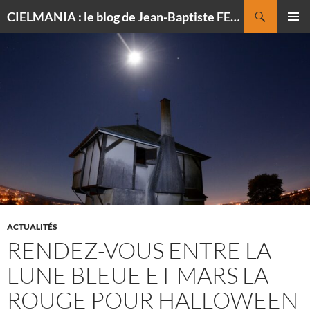
Recherche
CIELMANIA : le blog de Jean-Baptiste FELDMANN, photographe du ciel
ALLER
MENU
AU
PRINCI
CONTENU
ACTUALITÉS
RENDEZ-VOUS ENTRE LA
LUNE BLEUE ET MARS LA
ROUGE POUR HALLOWEEN