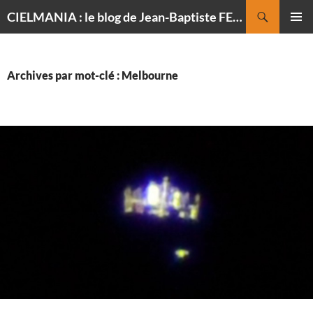
Recherche
CIELMANIA : le blog de Jean-Baptiste FELDMANN, photographe du ciel
ALLER
MENU
AU
PRINCI
CONTENU
Archives par mot-clé : Melbourne