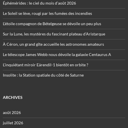
Éphémérides : le ciel du mois d’août 2026
Le Soleil se lève, rougi par les fumées des incendies
L’étoile compagnon de Bételgeuse se dévoile un peu plus
Sur la Lune, les mystères du fascinant plateau d’Aristarque
À Céron, un grand gîte accueille les astronomes amateurs
Le télescope James Webb nous dévoile la galaxie Centaurus A
L’inquiétant miroir Eärendil-1 bientôt en orbite ?
Insolite : la Station spatiale du côté de Saturne
ARCHIVES
août 2026
juillet 2026