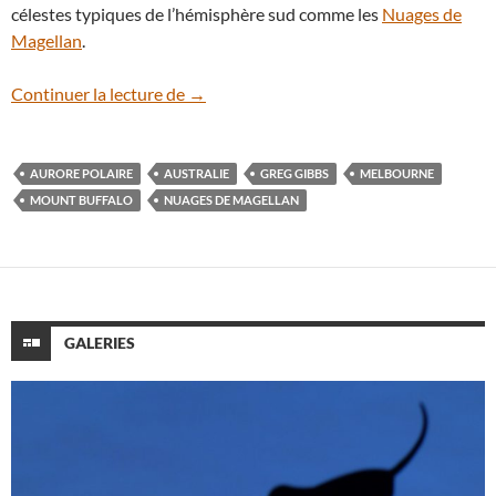
célestes typiques de l’hémisphère sud comme les
Nuages de
Magellan
.
En vidéo : le ciel nocturne de Mount Buff
Continuer la lecture de
→
AURORE POLAIRE
AUSTRALIE
GREG GIBBS
MELBOURNE
MOUNT BUFFALO
NUAGES DE MAGELLAN
GALERIES