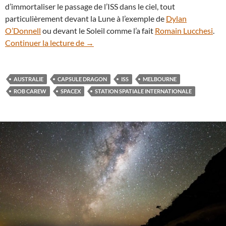
d’immortaliser le passage de l’ISS dans le ciel, tout
particulièrement devant la Lune à l’exemple de
Dylan
O’Donnell
ou devant le Soleil comme l’a fait
Romain Lucchesi
.
Vu de la Terre, le rendez-vous entre la ca
Continuer la lecture de
→
AUSTRALIE
CAPSULE DRAGON
ISS
MELBOURNE
ROB CAREW
SPACEX
STATION SPATIALE INTERNATIONALE