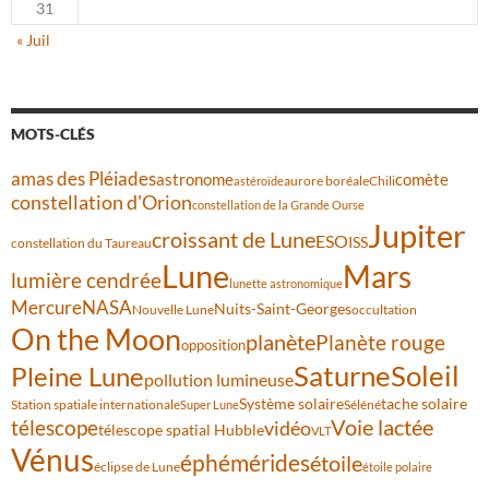
31
« Juil
MOTS-CLÉS
amas des Pléiades
comète
astronome
aurore boréale
astéroïde
Chili
constellation d'Orion
constellation de la Grande Ourse
Jupiter
croissant de Lune
ESO
ISS
constellation du Taureau
Lune
Mars
lumière cendrée
lunette astronomique
Mercure
NASA
Nuits-Saint-Georges
Nouvelle Lune
occultation
On the Moon
planète
Planète rouge
opposition
Saturne
Soleil
Pleine Lune
pollution lumineuse
Système solaire
tache solaire
Station spatiale internationale
Séléné
Super Lune
Voie lactée
télescope
vidéo
télescope spatial Hubble
VLT
Vénus
éphémérides
étoile
éclipse de Lune
étoile polaire