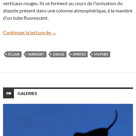
verticaux rouges. Ils se forment au cours de l’ionisation du
diazote présent dans une colonne atmosphérique, à la manière
d’un tube fluorescent.
Les sprites, d’étonnants éclairs dans la
Continuer la lecture de
→
ÉCLAIR
FARFADET
ORAGE
SPRITES
SYLPHES
GALERIES