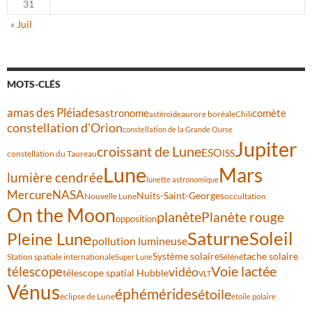
31
« Juil
MOTS-CLÉS
amas des Pléiades
comète
astronome
aurore boréale
astéroïde
Chili
constellation d'Orion
constellation de la Grande Ourse
Jupiter
croissant de Lune
ESO
ISS
constellation du Taureau
Lune
Mars
lumière cendrée
lunette astronomique
Mercure
NASA
Nuits-Saint-Georges
Nouvelle Lune
occultation
On the Moon
planète
Planète rouge
opposition
Saturne
Soleil
Pleine Lune
pollution lumineuse
Système solaire
tache solaire
Station spatiale internationale
Séléné
Super Lune
Voie lactée
télescope
vidéo
télescope spatial Hubble
VLT
Vénus
éphémérides
étoile
éclipse de Lune
étoile polaire