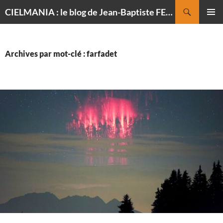
Recherche
CIELMANIA : le blog de Jean-Baptiste FELDMANN, photographe du ciel
ALLER
MENU
AU
PRINCI
CONTENU
Archives par mot-clé : farfadet