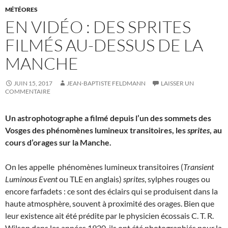
MÉTÉORES
EN VIDÉO : DES SPRITES
FILMÉS AU-DESSUS DE LA
MANCHE
JUIN 15, 2017
JEAN-BAPTISTE FELDMANN
LAISSER UN
COMMENTAIRE
Un astrophotographe a filmé depuis l’un des sommets des
Vosges des phénomènes lumineux transitoires, les
sprites
, au
cours d’orages sur la Manche.
On les appelle phénomènes lumineux transitoires (
Transient
Luminous Event
ou TLE en anglais)
sprites
, sylphes rouges ou
encore farfadets : ce sont des éclairs qui se produisent dans la
haute atmosphère, souvent à proximité des orages. Bien que
leur existence ait été prédite par le physicien écossais C. T. R.
Wilson dans les années 1920, ils ont été photographiés pour la