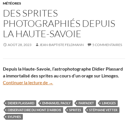
MÉTÉORES
DES SPRITES
PHOTOGRAPHIÉS DEPUIS
LA HAUTE-SAVOIE
AOÛT 28, 2023
JEAN-BAPTISTE FELDMANN
5 COMMENTAIRES
Depuis la Haute-Savoie, l’astrophotographe Didier Plassard
a immortalisé des sprites au cours d’un orage sur Limoges.
Des sprites photographiés depuis la Hau
Continuer la lecture de
→
DIDIER PLASSARD
EMMANUEL PAOLY
FARFADET
LIMOGES
OBSERVATOIRE DU MONT D'ARBOIS
SPRITES
STÉPHANE VETTER
SYLPHES