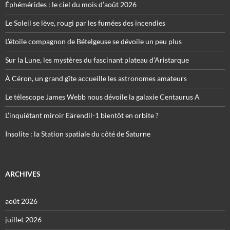
Éphémérides : le ciel du mois d’août 2026
Le Soleil se lève, rougi par les fumées des incendies
L’étoile compagnon de Bételgeuse se dévoile un peu plus
Sur la Lune, les mystères du fascinant plateau d’Aristarque
À Céron, un grand gîte accueille les astronomes amateurs
Le télescope James Webb nous dévoile la galaxie Centaurus A
L’inquiétant miroir Eärendil-1 bientôt en orbite ?
Insolite : la Station spatiale du côté de Saturne
ARCHIVES
août 2026
juillet 2026