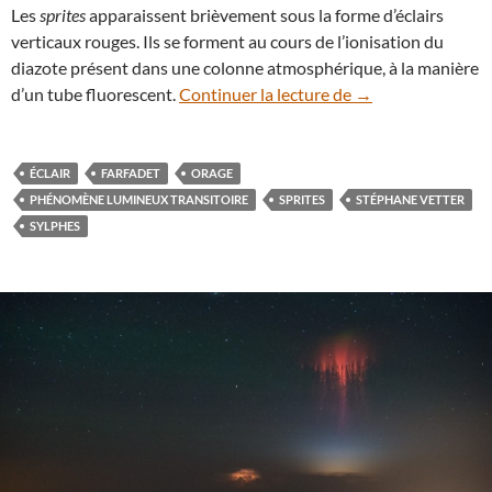
Les
sprites
apparaissent brièvement sous la forme d’éclairs
verticaux rouges. Ils se forment au cours de l’ionisation du
diazote présent dans une colonne atmosphérique, à la manière
En vidéo : des spr
d’un tube fluorescent.
Continuer la lecture de
→
ÉCLAIR
FARFADET
ORAGE
PHÉNOMÈNE LUMINEUX TRANSITOIRE
SPRITES
STÉPHANE VETTER
SYLPHES