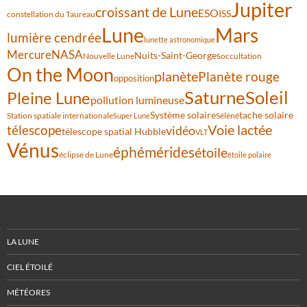
Jupiter
croissant de Lune
ESO
ISS
constellation du Taureau
Lune
Mars
lumière cendrée
lunette astronomique
Mercure
NASA
Nuits-Saint-Georges
Nouvelle Lune
occultation
On the Moon
planète
Planète rouge
opposition
Saturne
Soleil
Pleine Lune
pollution lumineuse
Système solaire
tache solaire
Station spatiale internationale
Séléné
Super Lune
Voie lactée
télescope
vidéo
télescope spatial Hubble
VLT
Vénus
éphémérides
étoile
éclipse de Lune
étoile polaire
LA LUNE
CIEL ÉTOILÉ
MÉTÉORES