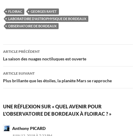
FLOIRAC
GEORGES RAYET
LABORATOIRE D'ASTROPHYSIQUE DE BORDEAUX
OBSERVATOIRE DE BORDEAUX
Navigation
ARTICLE PRÉCÉDENT
des
La saison des nuages noctiluques est ouverte
articles
ARTICLE SUIVANT
Plus brillante que les étoiles, la planète Mars se rapproche
UNE RÉFLEXION SUR « QUEL AVENIR POUR
L’OBSERVATOIRE DE BORDEAUX À FLOIRAC ? »
Anthony PICARD
JUIN 12, 2018 À 7:23 PM