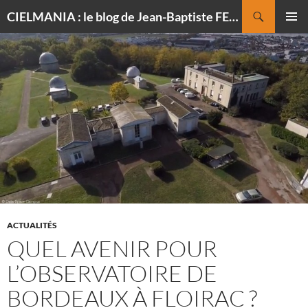
Recherche
CIELMANIA : le blog de Jean-Baptiste FELDMANN, photographe du ciel
ALLER
MENU
AU
PRINCI
CONTENU
ACTUALITÉS
QUEL AVENIR POUR
L’OBSERVATOIRE DE
BORDEAUX À FLOIRAC ?