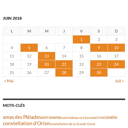
JUIN 2018
L
M
M
J
V
S
D
1
2
3
4
5
6
7
8
9
10
11
12
13
14
15
16
17
18
19
20
21
22
23
24
25
26
27
28
29
30
« Mai
Juil »
MOTS-CLÉS
amas des Pléiades
comète
astronome
aurore boréale
astéroïde
Chili
constellation d'Orion
constellation de la Grande Ourse