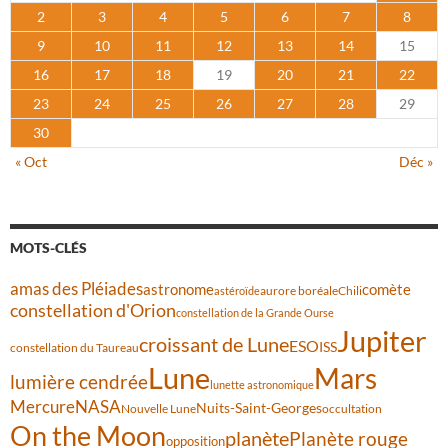
2
3
4
5
6
7
8
9
10
11
12
13
14
15
16
17
18
19
20
21
22
23
24
25
26
27
28
29
30
« Oct
Déc »
MOTS-CLÉS
amas des Pléiades
comète
astronome
aurore boréale
astéroïde
Chili
constellation d'Orion
constellation de la Grande Ourse
Jupiter
croissant de Lune
ESO
ISS
constellation du Taureau
Lune
Mars
lumière cendrée
lunette astronomique
Mercure
NASA
Nuits-Saint-Georges
Nouvelle Lune
occultation
On the Moon
planète
Planète rouge
opposition