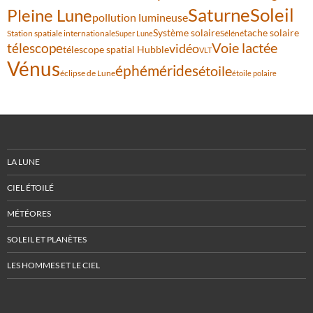
Saturne
Soleil
Pleine Lune
pollution lumineuse
Système solaire
tache solaire
Station spatiale internationale
Séléné
Super Lune
Voie lactée
télescope
vidéo
télescope spatial Hubble
VLT
Vénus
éphémérides
étoile
éclipse de Lune
étoile polaire
LA LUNE
CIEL ÉTOILÉ
MÉTÉORES
SOLEIL ET PLANÈTES
LES HOMMES ET LE CIEL