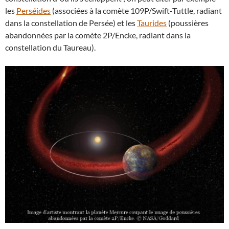
les
Perséides
(associées à la comète 109P/Swift-Tuttle, radiant
dans la constellation de Persée) et les
Taurides
(poussières
abandonnées par la comète 2P/Encke, radiant dans la
constellation du Taureau).