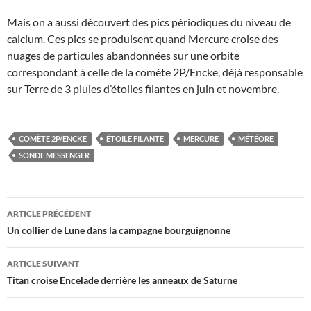
Mais on a aussi découvert des pics périodiques du niveau de
calcium. Ces pics se produisent quand Mercure croise des
nuages de particules abandonnées sur une orbite
correspondant à celle de la comète 2P/Encke, déjà responsable
sur Terre de 3 pluies d’étoiles filantes en juin et novembre.
COMÈTE 2P/ENCKE
ÉTOILE FILANTE
MERCURE
MÉTÉORE
SONDE MESSENGER
Navigation
ARTICLE PRÉCÉDENT
des
Un collier de Lune dans la campagne bourguignonne
articles
ARTICLE SUIVANT
Titan croise Encelade derrière les anneaux de Saturne