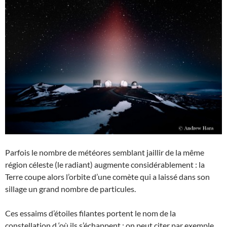
Parfois le nombre de météores semblant jaillir de la même
région céleste (le radiant) augmente considérablement : la
Terre coupe alors l’orbite d’une comète qui a laissé dans son
sillage un grand nombre de particules.
Ces essaims d’étoiles filantes portent le nom de la
constellation d ‘où ils s’échappent ; on peut citer par exemple