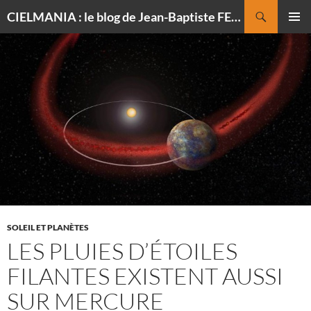
Recherche
CIELMANIA : le blog de Jean-Baptiste FELDMANN, photographe du ciel
ALLER
MENU
AU
PRINCI
CONTENU
SOLEIL ET PLANÈTES
LES PLUIES D’ÉTOILES
FILANTES EXISTENT AUSSI
SUR MERCURE