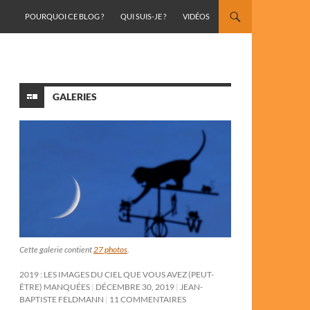
ALLER AU CONTENU
POURQUOI CE BLOG ?
QUI SUIS-JE ?
VIDÉOS
GALERIES
Cette galerie contient
27 photos
.
2019 : LES IMAGES DU CIEL QUE VOUS AVEZ (PEUT-
ÊTRE) MANQUÉES
DÉCEMBRE 30, 2019
JEAN-
BAPTISTE FELDMANN
11 COMMENTAIRES