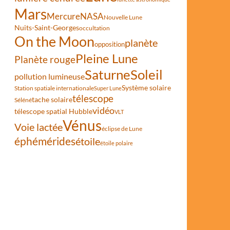
Mars
Mercure
NASA
Nouvelle Lune
Nuits-Saint-Georges
occultation
On the Moon
planète
opposition
Pleine Lune
Planète rouge
Saturne
Soleil
pollution lumineuse
Système solaire
Station spatiale internationale
Super Lune
télescope
tache solaire
Séléné
vidéo
télescope spatial Hubble
VLT
Vénus
Voie lactée
éclipse de Lune
éphémérides
étoile
étoile polaire