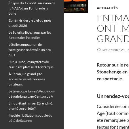
Éclipse du 12 août : un avion de
ACTUALITÉS
la NASA dans l’ombre de la
Lune
EN IMA
Éphémérides : le ciel du mois
ONT I
d’août 2026
Le Soleil se lève, rougi par les
GRAND
fumées des incendies
L’étoile compagnon de
Bételgeuse se dévoile un peu
DÉCEMBRE 21, 2
plus
Sur la Lune, les mystères du
Retour sur le r
fascinant plateau d’Aristarque
Stonehenge en p
À Céron, un grand gîte
ce spectacle.
accueille les astronomes
amateurs
Le télescope James Webb nous
Un rendez-vou
dévoile la galaxie Centaurus A
L’inquiétant miroir Eärendil-1
Considérée com
bientôt en orbite ?
Âge (tout comme
Insolite : la Station spatiale du
été remarquée p
côté de Saturne
textes font men