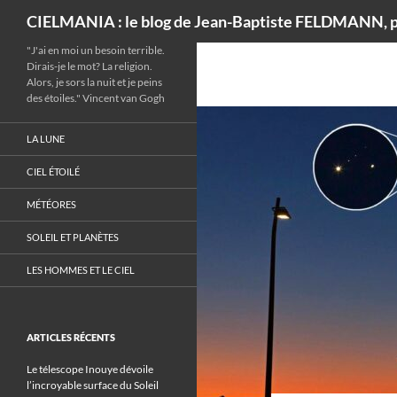
Recherche
CIELMANIA : le blog de Jean-Baptiste FELDMANN, p
"J'ai en moi un besoin terrible.
Dirais-je le mot? La religion.
Alors, je sors la nuit et je peins
des étoiles." Vincent van Gogh
LA LUNE
CIEL ÉTOILÉ
MÉTÉORES
SOLEIL ET PLANÈTES
LES HOMMES ET LE CIEL
ARTICLES RÉCENTS
Le télescope Inouye dévoile
l’incroyable surface du Soleil