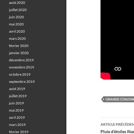
août 2020
juillet 2020
juin 2020
mai 2020
avril 2020
mars 2020
février 2020
janvier 2020
décembre 2019
novembre 2019
octobre 2019
septembre 2019
août 2019
juillet 2019
GRANDE CONJON
juin 2019
mai 2019
avril 2019
Navigati
ARTICLE PRÉCÉDE
mars 2019
des
Pluie d’étoiles fi
février 2019