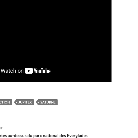
CTION
JUPITER
SATURNE
on
NT
lantes au-dessus du parc national des Everglades