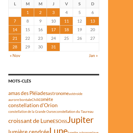
L
M
M
J
V
S
D
1
2
3
4
5
6
7
8
9
10
11
12
13
14
15
16
17
18
19
20
21
22
23
24
25
26
27
28
29
30
31
« Nov
Jan »
MOTS-CLÉS
amas des Pléiades
astronome
astéroïde
comète
aurore boréale
Chili
constellation d'Orion
constellation du Taureau
constellation de la Grande Ourse
Jupiter
croissant de Lune
ESO
ISS
Lune
lumière cendrée
lunette astronomique