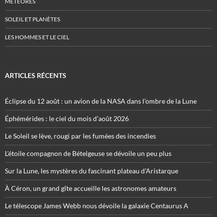
MÉTÉORES
SOLEIL ET PLANÈTES
LES HOMMES ET LE CIEL
ARTICLES RÉCENTS
Éclipse du 12 août : un avion de la NASA dans l’ombre de la Lune
Éphémérides : le ciel du mois d’août 2026
Le Soleil se lève, rougi par les fumées des incendies
L’étoile compagnon de Bételgeuse se dévoile un peu plus
Sur la Lune, les mystères du fascinant plateau d’Aristarque
À Céron, un grand gîte accueille les astronomes amateurs
Le télescope James Webb nous dévoile la galaxie Centaurus A