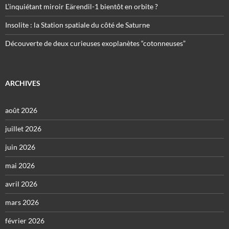
L’inquiétant miroir Eärendil-1 bientôt en orbite ?
Insolite : la Station spatiale du côté de Saturne
Découverte de deux curieuses exoplanètes “cotonneuses”
ARCHIVES
août 2026
juillet 2026
juin 2026
mai 2026
avril 2026
mars 2026
février 2026