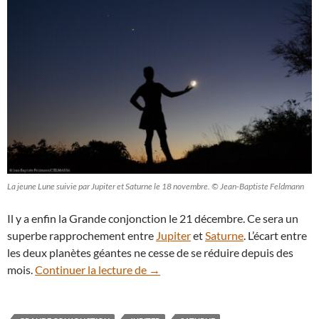
La jeune Lune suivie par Jupiter et Saturne le 18 novembre. © Jean-Baptiste Feldmann
Il y a enfin la Grande conjonction le 21 décembre. Ce sera un
superbe rapprochement entre
Jupiter
et
Saturne
. L’écart entre
les deux planètes géantes ne cesse de se réduire depuis des
La Grande conjonction, un excepti
mois.
Continuer la lecture de
→