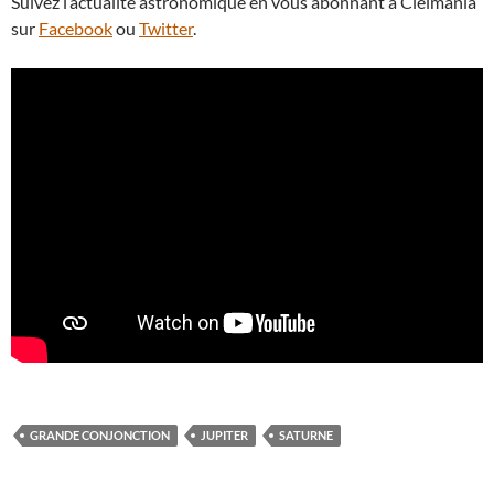
Suivez l’actualité astronomique en vous abonnant à Cielmania
sur
Facebook
ou
Twitter
.
GRANDE CONJONCTION
JUPITER
SATURNE