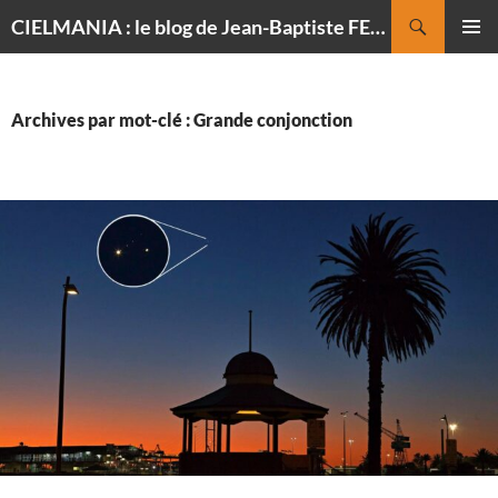
Recherche
CIELMANIA : le blog de Jean-Baptiste FELDMANN, photographe du ciel
ALLER
MENU
AU
PRINCI
CONTENU
Archives par mot-clé : Grande conjonction