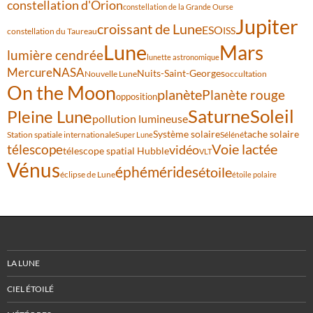
constellation d'Orion
constellation de la Grande Ourse
Jupiter
croissant de Lune
ESO
ISS
constellation du Taureau
Lune
Mars
lumière cendrée
lunette astronomique
Mercure
NASA
Nuits-Saint-Georges
Nouvelle Lune
occultation
On the Moon
planète
Planète rouge
opposition
Saturne
Soleil
Pleine Lune
pollution lumineuse
Système solaire
tache solaire
Station spatiale internationale
Séléné
Super Lune
Voie lactée
télescope
vidéo
télescope spatial Hubble
VLT
Vénus
éphémérides
étoile
éclipse de Lune
étoile polaire
LA LUNE
CIEL ÉTOILÉ